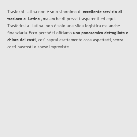
Traslochi Latina non è solo sinonimo di
eccellente
servizio di
trasloco
a
Latina
, ma anche di prezzi trasparenti ed equi.
Trasferirsi a
Latina
non è solo una sfida logistica ma anche
finanziaria. Ecco perché ti offriamo
una panoramica dettagliata e
chiara dei costi,
così saprai esattamente cosa aspettarti, senza
costi nascosti o spese impreviste.