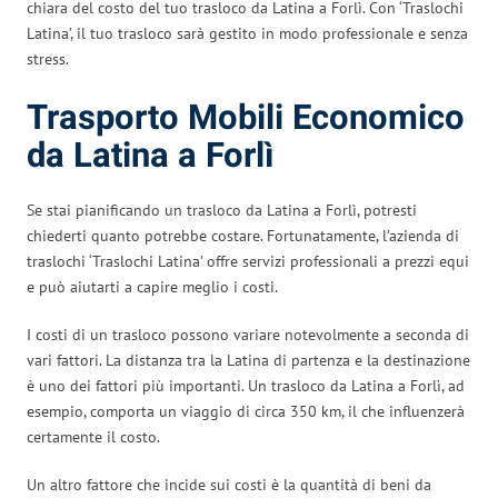
chiara del costo del tuo trasloco da Latina a Forlì. Con ‘Traslochi
Latina’, il tuo trasloco sarà gestito in modo professionale e senza
stress.
Trasporto Mobili Economico
da Latina a Forlì
Se stai pianificando un trasloco da Latina a Forlì, potresti
chiederti quanto potrebbe costare. Fortunatamente, l’azienda di
traslochi ‘Traslochi Latina’ offre servizi professionali a prezzi equi
e può aiutarti a capire meglio i costi.
I costi di un trasloco possono variare notevolmente a seconda di
vari fattori. La distanza tra la Latina di partenza e la destinazione
è uno dei fattori più importanti. Un trasloco da Latina a Forlì, ad
esempio, comporta un viaggio di circa 350 km, il che influenzerà
certamente il costo.
Un altro fattore che incide sui costi è la quantità di beni da