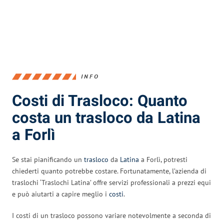
INFO
Costi di Trasloco: Quanto
costa un trasloco da Latina
a Forlì
Se stai pianificando un
trasloco
da
Latina
a Forlì, potresti
chiederti quanto potrebbe costare. Fortunatamente, l’azienda di
traslochi ‘Traslochi Latina’ offre servizi professionali a prezzi equi
e può aiutarti a capire meglio i
costi
.
I costi di un trasloco possono variare notevolmente a seconda di