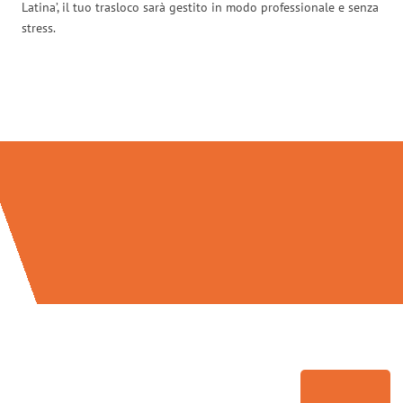
Latina’, il tuo trasloco sarà gestito in modo professionale e senza
stress.
Traslochi Latina in numeri: