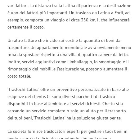
vari fattori. La distanza tra la Latina di partenza e la destinazione
è uno dei fattori più importanti. Un trasloco da Latina a Forlì, ad
esempio, comporta un viaggio di circa 350 km, il che influenzerà
certamente il costo.
Un altro fattore che incide sui costi è la quantità di beni da
trasportare. Un appartamento monolocale avrà ovviamente meno
roba da spostare rispetto a una villa di quattro camere da letto.
Inoltre, servizi aggiuntivi come l’imballaggio, lo smontaggio e il
rimontaggio dei mobili, e l’assicurazione, possono aumentare il
costo totale.
‘Traslochi Latina’ offre un preventivo personalizzato in base alle
esigenze del cliente. Ci sono diversi pacchetti di trasloco
disponibili in base all’ambito e ai servizi richiesti. Che tu stia
cercando un servizio completo o solo un aiuto per il trasporto
dei tuoi beni, ‘Traslochi Latina’ ha la soluzione giusta per te.
La società fornisce traslocatori esperti per gestire i tuoi beni in
modo sicuro ed efficiente, garantendo che nulla venga