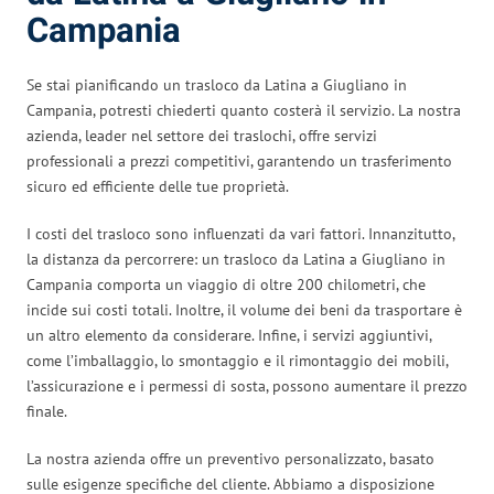
Campania
Se stai pianificando un trasloco da Latina a Giugliano in
Campania, potresti chiederti quanto costerà il servizio. La nostra
azienda, leader nel settore dei traslochi, offre servizi
professionali a prezzi competitivi, garantendo un trasferimento
sicuro ed efficiente delle tue proprietà.
I costi del trasloco sono influenzati da vari fattori. Innanzitutto,
la distanza da percorrere: un trasloco da Latina a Giugliano in
Campania comporta un viaggio di oltre 200 chilometri, che
incide sui costi totali. Inoltre, il volume dei beni da trasportare è
un altro elemento da considerare. Infine, i servizi aggiuntivi,
come l’imballaggio, lo smontaggio e il rimontaggio dei mobili,
l’assicurazione e i permessi di sosta, possono aumentare il prezzo
finale.
La nostra azienda offre un preventivo personalizzato, basato
sulle esigenze specifiche del cliente. Abbiamo a disposizione