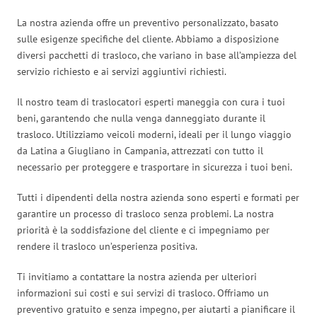
La nostra azienda offre un preventivo personalizzato, basato
sulle esigenze specifiche del cliente. Abbiamo a disposizione
diversi pacchetti di trasloco, che variano in base all’ampiezza del
servizio richiesto e ai servizi aggiuntivi richiesti.
Il nostro team di traslocatori esperti maneggia con cura i tuoi
beni, garantendo che nulla venga danneggiato durante il
trasloco. Utilizziamo veicoli moderni, ideali per il lungo viaggio
da Latina a Giugliano in Campania, attrezzati con tutto il
necessario per proteggere e trasportare in sicurezza i tuoi beni.
Tutti i dipendenti della nostra azienda sono esperti e formati per
garantire un processo di trasloco senza problemi. La nostra
priorità è la soddisfazione del cliente e ci impegniamo per
rendere il trasloco un’esperienza positiva.
Ti invitiamo a contattare la nostra azienda per ulteriori
informazioni sui costi e sui servizi di trasloco. Offriamo un
preventivo gratuito e senza impegno, per aiutarti a pianificare il