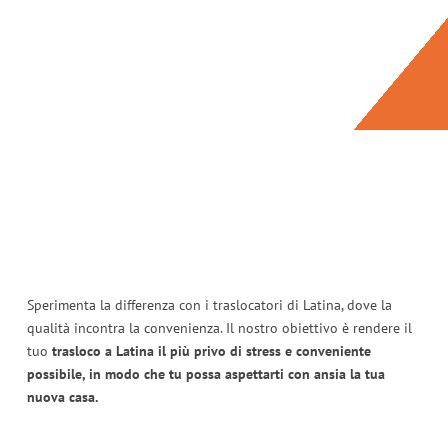
Sperimenta la differenza con i traslocatori di Latina, dove la
qualità incontra la convenienza. Il nostro obiettivo è rendere il
tuo
trasloco a Latina il più privo di stress e conveniente
possibile, in modo che tu possa aspettarti con ansia la tua
nuova casa.