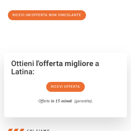
verso un trasloco senza stress a Giugliano in Campania
RICEVI UN'OFFERTA NON VINCOLANTE
100% non vincolante – Risposta garantita entro 15 minuti.
Ottieni
l'offerta migliore
a
Latina:
RICEVI OFFERTA
Offerta
in 15 minuti
(garantita).
CHI SIAMO