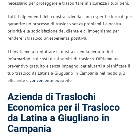
necessario per proteggere e trasportare in sicurezza i tuoi beni.
Tutti i dipendenti della nostra azienda sono esperti e formati per
garantire un processo di trasloco senza problemi. La nostra
priorità è la soddisfazione del cliente e ci impegniamo per
rendere il trasloco un’esperienza positiva.
Ti invitiamo a contattare la nostra azienda per ulteriori
informazioni sui costi e sui servizi di trasloco. Offriamo un
preventivo gratuito e senza impegno, per aiutarti a pianificare il
tuo trasloco da Latina a Giugliano in Campania nel modo più
efficiente e
conveniente
possibile.
Azienda di Traslochi
Economica per il Trasloco
da Latina a Giugliano in
Campania