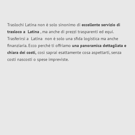
Traslochi Latina non è solo sinonimo di
eccellente
servizio di
trasloco
a
Latina
, ma anche di prezzi trasparenti ed equi.
Trasferirsi a
Latina
non è solo una sfida logistica ma anche
finanziaria. Ecco perché ti offriamo
una panoramica dettagliata e
chiara dei costi,
così saprai esattamente cosa aspettarti, senza
costi nascosti o spese impreviste.