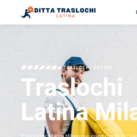
TRASLOCHI LATINA
Traslochi
Latina
Mil
Il tuo trasloco Latina Milano può essere così facile! Spe