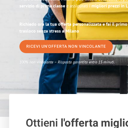
servizio di prima classe
e assicurati i
migliori prezzi in 
Richiedo ora la tua offerta personalizzata e fai il prim
trasloco senza stress a Milano
RICEVI UN'OFFERTA NON VINCOLANTE
100% non vincolante – Risposta garantita entro 15 minuti.
Ottieni
l'offerta migli