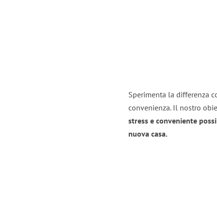
Sperimenta la differenza con
convenienza. Il nostro obie
stress e conveniente possi
nuova casa.