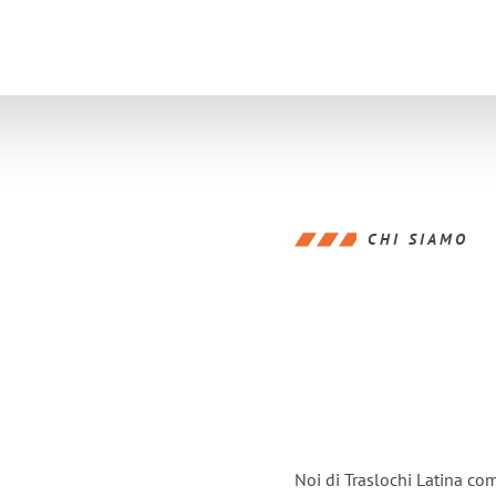
CHI SIAMO
Noi di Traslochi Latina co