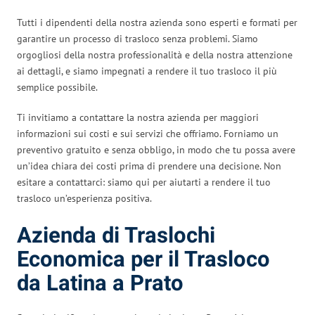
Tutti i dipendenti della nostra azienda sono esperti e formati per
garantire un processo di trasloco senza problemi. Siamo
orgogliosi della nostra professionalità e della nostra attenzione
ai dettagli, e siamo impegnati a rendere il tuo trasloco il più
semplice possibile.
Ti invitiamo a contattare la nostra azienda per maggiori
informazioni sui costi e sui servizi che offriamo. Forniamo un
preventivo gratuito e senza obbligo, in modo che tu possa avere
un’idea chiara dei costi prima di prendere una decisione. Non
esitare a contattarci: siamo qui per aiutarti a rendere il tuo
trasloco un’esperienza positiva.
Azienda di Traslochi
Economica per il Trasloco
da Latina a Prato