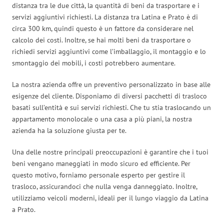
distanza tra le due città, la quantità di beni da trasportare e i
servizi aggiuntivi richiesti. La distanza tra Latina e Prato è di
circa 300 km, quindi questo è un fattore da considerare nel
calcolo dei costi. Inoltre, se hai molti beni da trasportare o
richiedi servizi aggiuntivi come l’imballaggio, il montaggio e lo
smontaggio dei mobili, i costi potrebbero aumentare.
La nostra azienda offre un preventivo personalizzato in base alle
esigenze del cliente. Disponiamo di diversi pacchetti di trasloco
basati sull’entità e sui servizi richiesti. Che tu stia traslocando un
appartamento monolocale o una casa a più piani, la nostra
azienda ha la soluzione giusta per te.
Una delle nostre principali preoccupazioni è garantire che i tuoi
beni vengano maneggiati in modo sicuro ed efficiente. Per
questo motivo, forniamo personale esperto per gestire il
trasloco, assicurandoci che nulla venga danneggiato. Inoltre,
utilizziamo veicoli moderni, ideali per il lungo viaggio da Latina
a Prato.