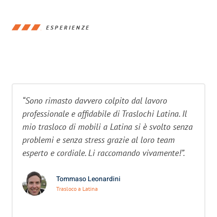
ESPERIENZE
“Sono rimasto davvero colpito dal lavoro
professionale e affidabile di Traslochi Latina. Il
mio trasloco di mobili a Latina si è svolto senza
problemi e senza stress grazie al loro team
esperto e cordiale. Li raccomando vivamente!”.
Tommaso Leonardini
Trasloco a Latina