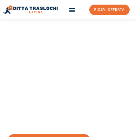
RICEVI OFFERTA
Ditta Traslochi Latina
Servizi Traslochi Latina
Costi e prezzi
TRASLOCHI LATINA
Traslochi Latina
Prato
Il tuo trasloco Latina Prato può essere così facile! Sperimenta il
nostro
servizio di prima classe
e assicurati i
migliori prezzi in
Latina
.
Richiedo ora la tua offerta personalizzata e fai il primo passo
verso un trasloco senza stress a Prato