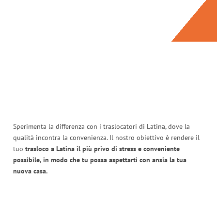
Sperimenta la differenza con i traslocatori di Latina, dove la
qualità incontra la convenienza. Il nostro obiettivo è rendere il
tuo
trasloco a Latina il più privo di stress e conveniente
possibile, in modo che tu possa aspettarti con ansia la tua
nuova casa.