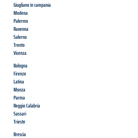
Giugliano in campania
Modena
Palermo
Ravenna
Salerno
Trento
Vicenza
Bologna
Firenze
Latina
Monza
Parma
Reggio Calabria
Sassari
Trieste
Brescia