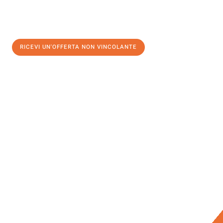
RICEVI UN'OFFERTA NON VINCOLANTE