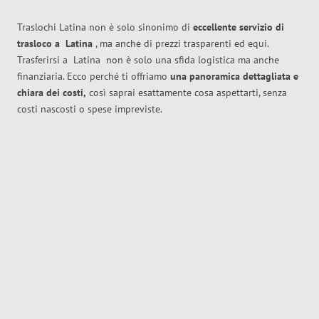
Traslochi Latina non è solo sinonimo di
eccellente
servizio di
trasloco
a
Latina
, ma anche di prezzi trasparenti ed equi.
Trasferirsi a
Latina
non è solo una sfida logistica ma anche
finanziaria. Ecco perché ti offriamo
una panoramica dettagliata e
chiara dei costi,
così saprai esattamente cosa aspettarti, senza
costi nascosti o spese impreviste.