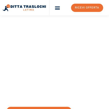
RICEVI OFFERTA
Ditta Traslochi Latina
Servizi Traslochi Latina
Costi e prezzi
TRASLOCHI LATINA
Traslochi Latina
Siracusa
Il tuo trasloco Latina Siracusa può essere così facile! Sperimenta
il nostro
servizio di prima classe
e assicurati i
migliori prezzi in
Latina
.
Richiedo ora la tua offerta personalizzata e fai il primo passo
verso un trasloco senza stress a Siracusa