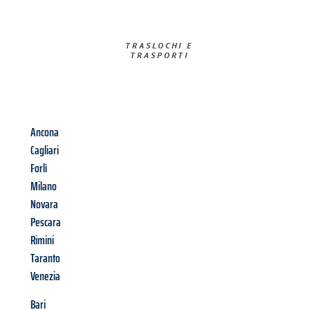
TRASLOCHI E
TRASPORTI​
Ancona
Cagliari
Forlì
Milano
Novara
Pescara
Rimini
Taranto
Venezia
Bari