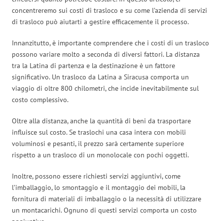
concentreremo sui costi di trasloco e su come l’azienda di servizi
di trasloco può aiutarti a gestire efficacemente il processo.
Innanzitutto, è importante comprendere che i costi di un trasloco
possono variare molto a seconda di diversi fattori. La distanza
tra la Latina di partenza e la destinazione è un fattore
significativo. Un trasloco da Latina a Siracusa comporta un
viaggio di oltre 800 chilometri, che incide inevitabilmente sul
costo complessivo.
Oltre alla distanza, anche la quantità di beni da trasportare
influisce sul costo. Se traslochi una casa intera con mobili
voluminosi e pesanti, il prezzo sarà certamente superiore
rispetto a un trasloco di un monolocale con pochi oggetti.
Inoltre, possono essere richiesti servizi aggiuntivi, come
l’imballaggio, lo smontaggio e il montaggio dei mobili, la
fornitura di materiali di imballaggio o la necessità di utilizzare
un montacarichi. Ognuno di questi servizi comporta un costo