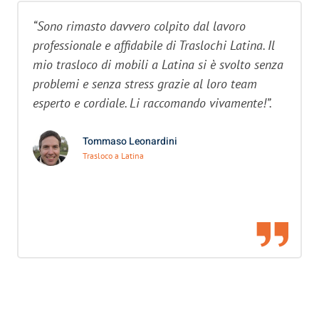
“Sono rimasto davvero colpito dal lavoro
professionale e affidabile di Traslochi Latina. Il
mio trasloco di mobili a Latina si è svolto senza
problemi e senza stress grazie al loro team
esperto e cordiale. Li raccomando vivamente!”.
Tommaso Leonardini
Trasloco a Latina