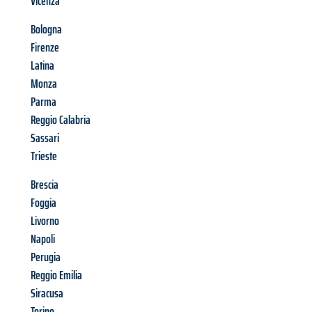
Vicenza
Bologna
Firenze
Latina
Monza
Parma
Reggio Calabria
Sassari
Trieste
Brescia
Foggia
Livorno
Napoli
Perugia
Reggio Emilia
Siracusa
Torino