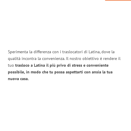
Sperimenta la differenza con i traslocatori di Latina, dove la
qualità incontra la convenienza. Il nostro obiettivo è rendere il
tuo
trasloco a Latina il più privo di stress e conveniente
possibile, in modo che tu possa aspettarti con ansia la tua
nuova casa.