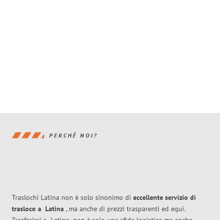
PERCHÉ NOI?
Traslochi Latina non è solo sinonimo di
eccellente
servizio di
trasloco
a
Latina
, ma anche di prezzi trasparenti ed equi.