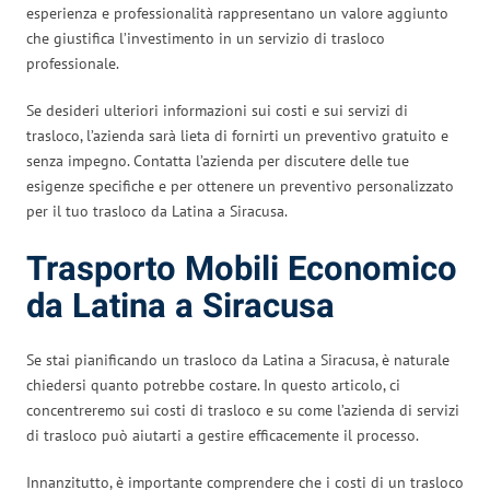
esperienza e professionalità rappresentano un valore aggiunto
che giustifica l’investimento in un servizio di trasloco
professionale.
Se desideri ulteriori informazioni sui costi e sui servizi di
trasloco, l’azienda sarà lieta di fornirti un preventivo gratuito e
senza impegno. Contatta l’azienda per discutere delle tue
esigenze specifiche e per ottenere un preventivo personalizzato
per il tuo trasloco da Latina a Siracusa.
Trasporto Mobili Economico
da Latina a Siracusa
Se stai pianificando un trasloco da Latina a Siracusa, è naturale
chiedersi quanto potrebbe costare. In questo articolo, ci
concentreremo sui costi di trasloco e su come l’azienda di servizi
di trasloco può aiutarti a gestire efficacemente il processo.
Innanzitutto, è importante comprendere che i costi di un trasloco