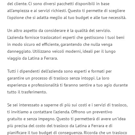
del cliente. Ci sono diversi pacchetti disponibili in base
all’ampiezza e ai servizi richiesti. Questo ti permette di scegliere
l’opzione che si adatta meglio al tuo budget e alle tue necessità.
Un altro aspetto da considerare è la qualità del servizio.
L’azienda fornisce traslocatori esperti che gestiscono i tuoi beni
in modo sicuro ed efficiente, garantendo che nulla venga
danneggiato. Utilizzano veicoli moderni, ideali per il lungo
viaggio da Latina a Ferrara.
Tutti i dipendenti dell’azienda sono esperti e formati per
garantire un processo di trasloco senza intoppi. La loro
esperienza e professionalità ti faranno sentire a tuo agio durante
tutto il trasferimento.
Se sei interessato a saperne di più sui costi e i servizi di trasloco,
ti invitiamo a contattare l’azienda. Offrono un preventivo
gratuito e senza impegno. Questo ti permetterà di avere un’idea
più precisa del costo del trasloco da Latina a Ferrara e di
pianificare il tuo budget di conseguenza. Ricorda che un trasloco