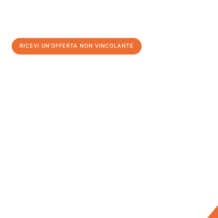
RICEVI UN'OFFERTA NON VINCOLANTE