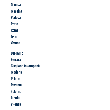
Genova
Messina
Padova
Prato
Roma
Terni
Verona
Bergamo
Ferrara
Giugliano in campania
Modena
Palermo
Ravenna
Salerno
Trento
Vicenza