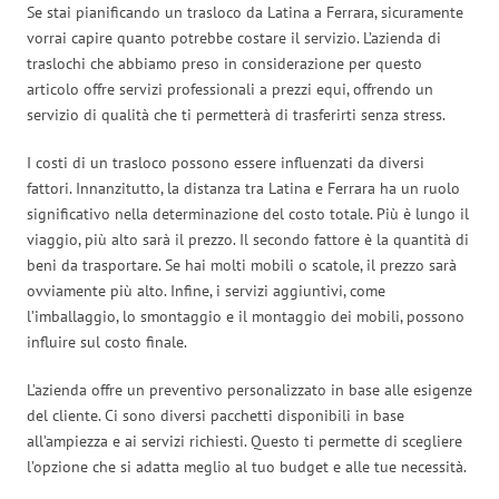
Se stai pianificando un trasloco da Latina a Ferrara, sicuramente
vorrai capire quanto potrebbe costare il servizio. L’azienda di
traslochi che abbiamo preso in considerazione per questo
articolo offre servizi professionali a prezzi equi, offrendo un
servizio di qualità che ti permetterà di trasferirti senza stress.
I costi di un trasloco possono essere influenzati da diversi
fattori. Innanzitutto, la distanza tra Latina e Ferrara ha un ruolo
significativo nella determinazione del costo totale. Più è lungo il
viaggio, più alto sarà il prezzo. Il secondo fattore è la quantità di
beni da trasportare. Se hai molti mobili o scatole, il prezzo sarà
ovviamente più alto. Infine, i servizi aggiuntivi, come
l’imballaggio, lo smontaggio e il montaggio dei mobili, possono
influire sul costo finale.
L’azienda offre un preventivo personalizzato in base alle esigenze
del cliente. Ci sono diversi pacchetti disponibili in base
all’ampiezza e ai servizi richiesti. Questo ti permette di scegliere
l’opzione che si adatta meglio al tuo budget e alle tue necessità.