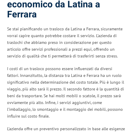
economico da Latina a
Ferrara
Se stai pianificando un trasloco da Latina a Ferrara, sicuramente
vorrai capire quanto potrebbe costare il servizio. L’azienda di
traslochi che abbiamo preso in considerazione per questo
articolo offre servizi professionali a prezzi equi, offrendo un
servizio di qualità che ti permetterà di trasferirti senza stress.
I costi di un trasloco possono essere influenzati da diversi
fattori. Innanzitutto, la distanza tra Latina e Ferrara ha un ruolo
significativo nella determinazione del costo totale. Più è lungo il
viaggio, più alto sarà il prezzo. Il secondo fattore è la quantità di
beni da trasportare. Se hai molti mobili o scatole, il prezzo sarà
ovviamente più alto. Infine, i servizi aggiuntivi, come
l’imballaggio, lo smontaggio e il montaggio dei mobili, possono
influire sul costo finale.
L’azienda offre un preventivo personalizzato in base alle esigenze