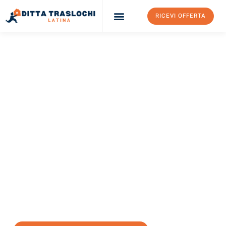
RICEVI OFFERTA
Ditta Traslochi Latina
Servizi Traslochi Latina
Costi e prezzi
TRASLOCHI LATINA
Traslochi Latina
Ferrara
Il tuo trasloco Latina Ferrara può essere così facile! Sperimenta
il nostro
servizio di prima classe
e assicurati i
migliori prezzi in
Latina
.
Richiedo ora la tua offerta personalizzata e fai il primo passo
verso un trasloco senza stress a Ferrara