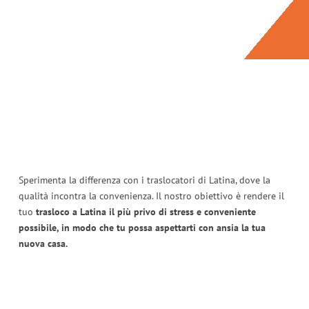
Sperimenta la differenza con i traslocatori di Latina, dove la
qualità incontra la convenienza. Il nostro obiettivo è rendere il
tuo
trasloco a Latina il più privo di stress e conveniente
possibile, in modo che tu possa aspettarti con ansia la tua
nuova casa.