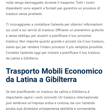
nulla venga danneggiato durante il trasporto. Tutti i nostri
dipendenti sono esperti e formati per garantire un processo di
trasloco senza problemi.
Ti incoraggiamo a contattare l’azienda per ulteriori informazioni
sui costi e sui servizi di trasloco. Offriamo un preventivo gratuito
e senza obbligo, per aiutarti a pianificare il tuo prossimo
trasloco. Non importa quanto grande o piccolo sia il tuo trasloco,
siamo qui per rendere l’intero processo il più semplice possibile.
Contatta l’azienda oggi per iniziare a pianificare il tuo trasloco
da Latina a Gibilterra.
Trasporto Mobili Economico
da Latina a Gibilterra
Se stai pianificando un trasloco da Latina a Gibilterra, è
importante capire i costi coinvolti. Un trasloco internazionale
può sembrare un’impresa ardua e costosa, ma con l’azienda
giusta, può diventare un’esperienza gestibile e conveniente.