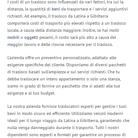
I costi di un trasloco sono influenzati da vari fattori, tra cui la
distanza, la quantità di
beni
da trasportare e i servizi aggiuntivi
richiesti. Ad esempio, il trasloco da Latina a Gibilterra
comporterà costi di trasporto più elevati rispetto a un trasloco
locale, a causa della distanza maggiore. Inoltre, se hai molti
mobili
o
oggetti
pesanti, il costo sarà più alto a causa del
maggior lavoro e delle risorse necessarie per il trasloco.
L’azienda offre un preventivo personalizzato, adattato alle
esigenze specifiche del cliente. Disponiamo di diversi pacchetti
di trasloco basati sull’ampiezza e sui servizi richiesti. Che tu
debba traslocare un intero appartamento o solo una stanza,
siamo in grado di fornire un pacchetto che si adatti alle tue
esigenze e al tuo budget.
La nostra azienda fornisce traslocatori esperti per gestire i tuoi
beni in modo sicuro ed efficiente. Utilizziamo veicoli moderni
ideali per il lungo viaggio da Latina a Gibilterra, garantendo che
nulla venga danneggiato durante il trasporto. Tutti i nostri
dipendenti sono esperti e formati per garantire un processo di