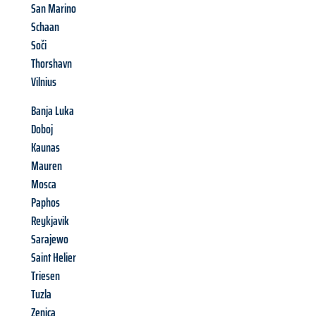
San Marino
Schaan
Soči
Thorshavn
Vilnius
Banja Luka
Doboj
Kaunas
Mauren
Mosca
Paphos
Reykjavik
Sarajewo
Saint Helier
Triesen
Tuzla
Zenica