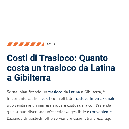
INFO
Costi di Trasloco: Quanto
costa un trasloco da Latina
a Gibilterra
Se stai pianificando un
trasloco
da
Latina
a Gibilterra, è
importante capire i
costi
coinvolti. Un
trasloco internazionale
può sembrare un’impresa ardua e costosa, ma con l’azienda
giusta, può diventare un’esperienza gestibile e
conveniente
.
L’azienda di traslochi offre servizi professionali a prezzi equi.