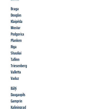
Braga
Douglas
Klaipéda
Mostar
Podgorica
Planken
Riga
Shauliai
Tallinn
Triesenberg
Valletta
Vaduz
Bălți
Daugavpils
Gamprin
Kaliningrad