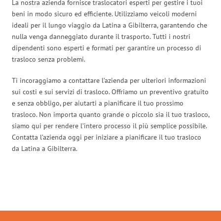
La nostra azienda fornisce traslocatori esperti per gestire i tuoi
beni in modo sicuro ed efficiente. Utilizziamo veicoli moderni
ideali per il lungo viaggio da Latina a Gibilterra, garantendo che
nulla venga danneggiato durante il trasporto. Tutti i nostri
dipendenti sono esperti e formati per garantire un processo di
trasloco senza problemi.
Ti incoraggiamo a contattare l’azienda per ulteriori informazioni
sui costi e sui servizi di trasloco. Offriamo un preventivo gratuito
e senza obbligo, per aiutarti a pianificare il tuo prossimo
trasloco. Non importa quanto grande o piccolo sia il tuo trasloco,
siamo qui per rendere l’intero processo il più semplice possibile.
Contatta l’azienda oggi per iniziare a pianificare il tuo trasloco
da Latina a Gibilterra.
Traslochi Latina in numeri: