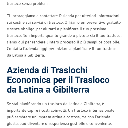
trasloco senza problemi.
Ti incoraggiamo a contattare l’azienda per ulteriori informazioni
sui costi e sui servizi di trasloco. Offriamo un preventivo gratuito
e senza obbligo, per aiutarti a pianificare il tuo prossimo
trasloco. Non importa quanto grande o piccolo sia il tuo trasloco,
siamo qui per rendere l’intero processo il più semplice possibile.
Contatta l’azienda oggi per iniziare a pianificare il tuo trasloco
da Latina a Gibilterra.
Azienda di Traslochi
Economica per il Trasloco
da Latina a Gibilterra
Se stai pianificando un trasloco da Latina a Gibilterra, è
importante capire i costi coinvolti. Un trasloco internazionale
può sembrare un’impresa ardua e costosa, ma con l’azienda
giusta, può diventare un’esperienza gestibile e conveniente.