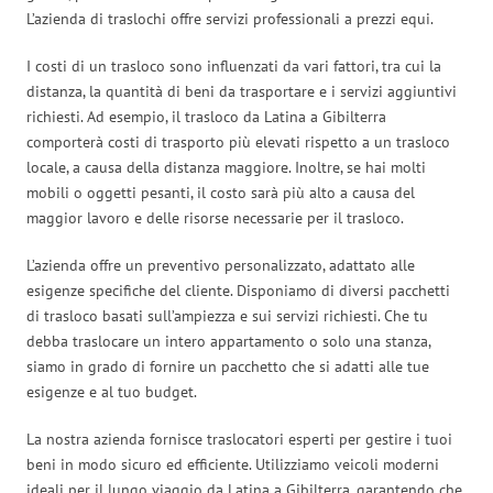
L’azienda di traslochi offre servizi professionali a prezzi equi.
I costi di un trasloco sono influenzati da vari fattori, tra cui la
distanza, la quantità di beni da trasportare e i servizi aggiuntivi
richiesti. Ad esempio, il trasloco da Latina a Gibilterra
comporterà costi di trasporto più elevati rispetto a un trasloco
locale, a causa della distanza maggiore. Inoltre, se hai molti
mobili o oggetti pesanti, il costo sarà più alto a causa del
maggior lavoro e delle risorse necessarie per il trasloco.
L’azienda offre un preventivo personalizzato, adattato alle
esigenze specifiche del cliente. Disponiamo di diversi pacchetti
di trasloco basati sull’ampiezza e sui servizi richiesti. Che tu
debba traslocare un intero appartamento o solo una stanza,
siamo in grado di fornire un pacchetto che si adatti alle tue
esigenze e al tuo budget.
La nostra azienda fornisce traslocatori esperti per gestire i tuoi
beni in modo sicuro ed efficiente. Utilizziamo veicoli moderni
ideali per il lungo viaggio da Latina a Gibilterra, garantendo che