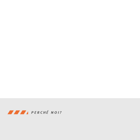
PERCHÉ NOI?