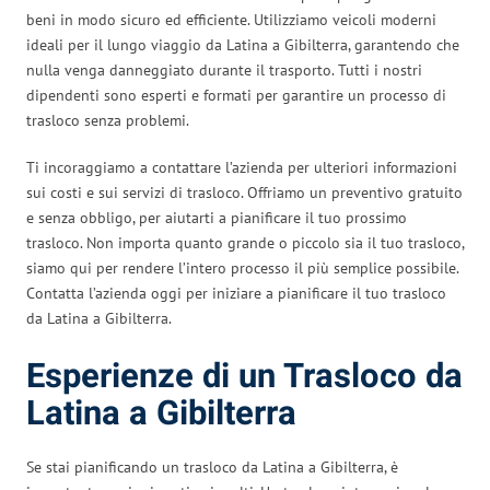
beni in modo sicuro ed efficiente. Utilizziamo veicoli moderni
ideali per il lungo viaggio da Latina a Gibilterra, garantendo che
nulla venga danneggiato durante il trasporto. Tutti i nostri
dipendenti sono esperti e formati per garantire un processo di
trasloco senza problemi.
Ti incoraggiamo a contattare l’azienda per ulteriori informazioni
sui costi e sui servizi di trasloco. Offriamo un preventivo gratuito
e senza obbligo, per aiutarti a pianificare il tuo prossimo
trasloco. Non importa quanto grande o piccolo sia il tuo trasloco,
siamo qui per rendere l’intero processo il più semplice possibile.
Contatta l’azienda oggi per iniziare a pianificare il tuo trasloco
da Latina a Gibilterra.
Esperienze di un Trasloco da
Latina a Gibilterra
Se stai pianificando un trasloco da Latina a Gibilterra, è