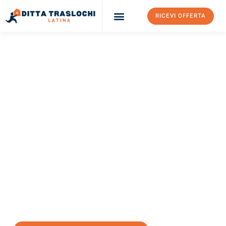
RICEVI OFFERTA
Ditta Traslochi Latina
Servizi Traslochi Latina
Costi e prezzi
TRASLOCHI LATINA
Traslochi Latina
Gibilterra
Il tuo trasloco Latina Gibilterra può essere così facile!
Sperimenta il nostro
servizio di prima classe
e assicurati i
migliori prezzi in Latina
.
Richiedo ora la tua offerta personalizzata e fai il primo passo
verso un trasloco senza stress a Gibilterra