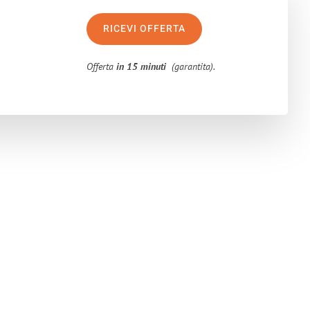
RICEVI OFFERTA
Offerta
in 15 minuti
(garantita).