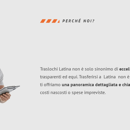
PERCHÉ NOI?
Traslochi Latina non è solo sinonimo di
ecce
trasparenti ed equi. Trasferirsi a
Latina
non è 
ti offriamo
una panoramica dettagliata e chiar
costi nascosti o spese impreviste.