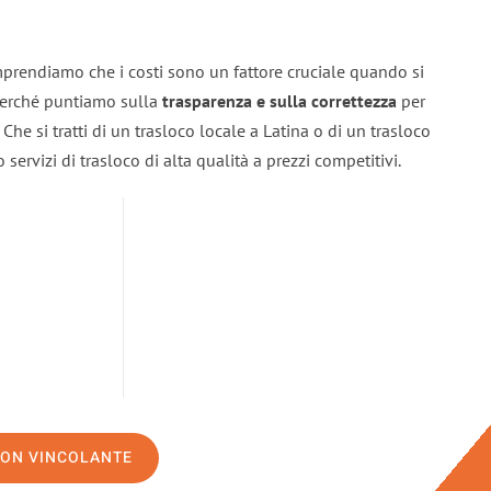
mprendiamo che i costi sono un fattore cruciale quando si
 perché puntiamo sulla
trasparenza e sulla correttezza
per
. Che si tratti di un trasloco locale a Latina o di un trasloco
servizi di trasloco di alta qualità a prezzi competitivi.
NON VINCOLANTE