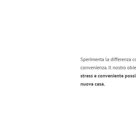
Sperimenta la differenza con
convenienza. Il nostro obie
stress e conveniente possi
nuova casa.