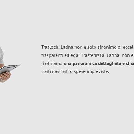
Traslochi Latina non è solo sinonimo di
ecce
trasparenti ed equi. Trasferirsi a
Latina
non è 
ti offriamo
una panoramica dettagliata e chiar
costi nascosti o spese impreviste.