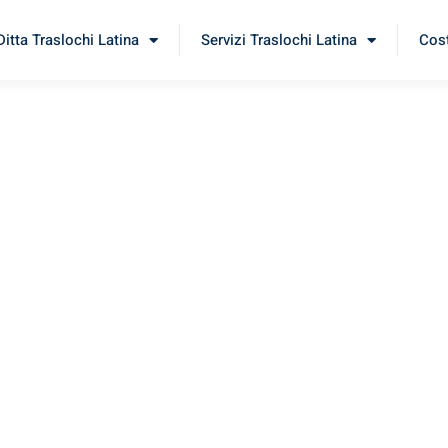
Ditta Traslochi Latina
Servizi Traslochi Latina
Cost
ell
rimenta il nostro