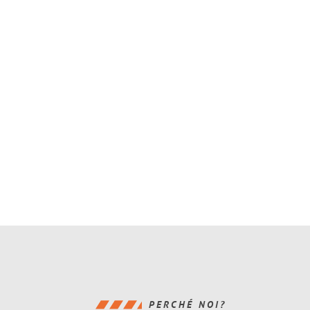
PERCHÉ NOI?