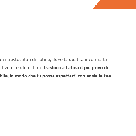
 i traslocatori di Latina, dove la qualità incontra la
ttivo è rendere il tuo
trasloco a Latina il più privo di
bile, in modo che tu possa aspettarti con ansia la tua