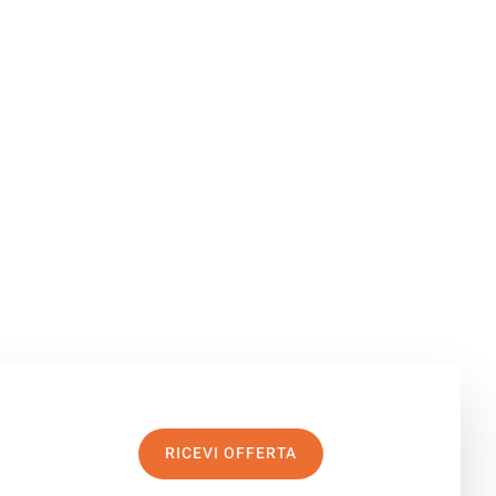
RICEVI OFFERTA