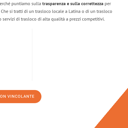
 perché puntiamo sulla
trasparenza e sulla correttezza
per
. Che si tratti di un trasloco locale a Latina o di un trasloco
servizi di trasloco di alta qualità a prezzi competitivi.
NON VINCOLANTE