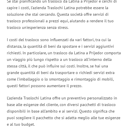
Se stai pianificando un trasloco da Latina a Prijedor e cerchi di
capire i costi, l’azienda Traslochi Latina potrebbe essere la
soluzione che stai cercando. Questa società offre servizi di
trasloco professionali a prezzi equi, aiutando a rendere il tuo
trasloco un’esperienza senza stress.
I costi del trasloco sono influenzati da vari fattori, tra cui la
distanza, la quantità di beni da spostare e i servizi aggiuntivi
richiesti. In particolare, un trasloco da Latina a Prijedor comporta
un viaggio più lungo rispetto a un trasloco all’interno della
stessa città, il che può influire sui costi. Inoltre, se hai una
grande quantità di beni da trasportare o richiedi servizi extra
come l’imballaggio o lo smontaggio e rimontaggio di mobili,
questi fattori possono aumentare il prezzo.
L’azienda Traslochi Latina offre un preventivo personalizzato in
base alle esigenze del cliente, con diversi pacchetti di trasloco
disponibili in base all’ambito e ai servizi. Questo significa che
puoi scegliere il pacchetto che si adatta meglio alle tue esigenze
e al tuo budget.