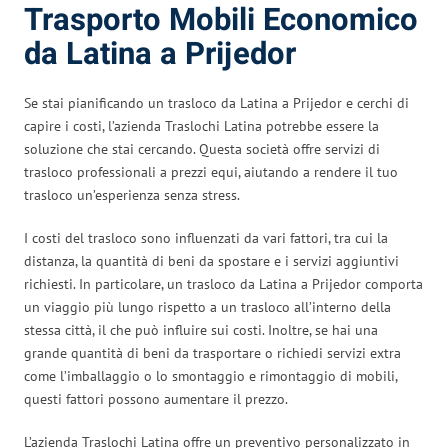
Trasporto Mobili Economico
da Latina a Prijedor
Se stai pianificando un trasloco da Latina a Prijedor e cerchi di
capire i costi, l’azienda Traslochi Latina potrebbe essere la
soluzione che stai cercando. Questa società offre servizi di
trasloco professionali a prezzi equi, aiutando a rendere il tuo
trasloco un’esperienza senza stress.
I costi del trasloco sono influenzati da vari fattori, tra cui la
distanza, la quantità di beni da spostare e i servizi aggiuntivi
richiesti. In particolare, un trasloco da Latina a Prijedor comporta
un viaggio più lungo rispetto a un trasloco all’interno della
stessa città, il che può influire sui costi. Inoltre, se hai una
grande quantità di beni da trasportare o richiedi servizi extra
come l’imballaggio o lo smontaggio e rimontaggio di mobili,
questi fattori possono aumentare il prezzo.
L’azienda Traslochi Latina offre un preventivo personalizzato in