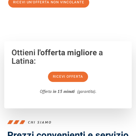
RICEVI UN'OFFERTA NON VINCOLANTE
100% non vincolante – Risposta garantita entro 15 minuti.
Ottieni
l'offerta migliore
a
Latina:
RICEVI OFFERTA
Offerta
in 15 minuti
(garantita).
CHI SIAMO
Prezzi convenienti e servizio