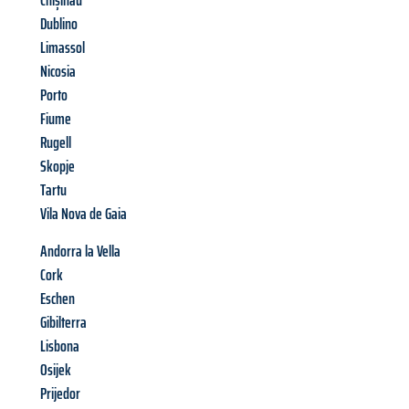
Chișinău
Dublino
Limassol
Nicosia
Porto
Fiume
Rugell
Skopje
Tartu
Vila Nova de Gaia
Andorra la Vella
Cork
Eschen
Gibilterra
Lisbona
Osijek
Prijedor