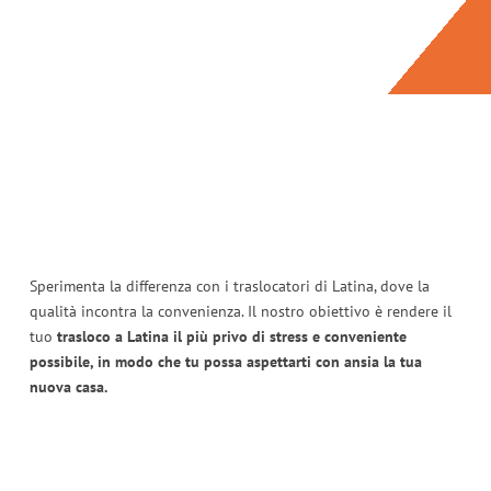
Sperimenta la differenza con i traslocatori di Latina, dove la
qualità incontra la convenienza. Il nostro obiettivo è rendere il
tuo
trasloco a Latina il più privo di stress e conveniente
possibile, in modo che tu possa aspettarti con ansia la tua
nuova casa.