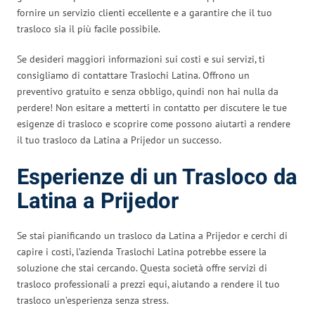
fornire un servizio clienti eccellente e a garantire che il tuo
trasloco sia il più facile possibile.
Se desideri maggiori informazioni sui costi e sui servizi, ti
consigliamo di contattare Traslochi Latina. Offrono un
preventivo gratuito e senza obbligo, quindi non hai nulla da
perdere! Non esitare a metterti in contatto per discutere le tue
esigenze di trasloco e scoprire come possono aiutarti a rendere
il tuo trasloco da Latina a Prijedor un successo.
Esperienze di un Trasloco da
Latina a Prijedor
Se stai pianificando un trasloco da Latina a Prijedor e cerchi di
capire i costi, l’azienda Traslochi Latina potrebbe essere la
soluzione che stai cercando. Questa società offre servizi di
trasloco professionali a prezzi equi, aiutando a rendere il tuo
trasloco un’esperienza senza stress.