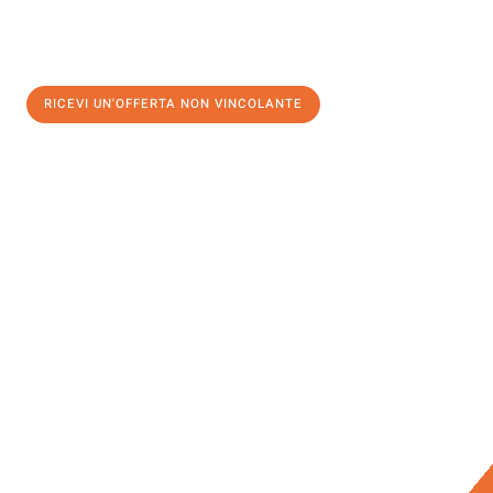
RICEVI UN'OFFERTA NON VINCOLANTE