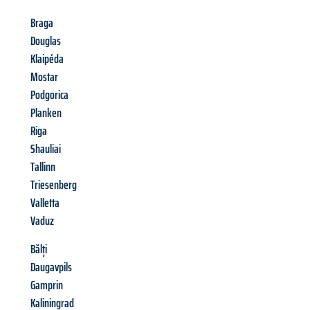
Braga
Douglas
Klaipéda
Mostar
Podgorica
Planken
Riga
Shauliai
Tallinn
Triesenberg
Valletta
Vaduz
Bălți
Daugavpils
Gamprin
Kaliningrad