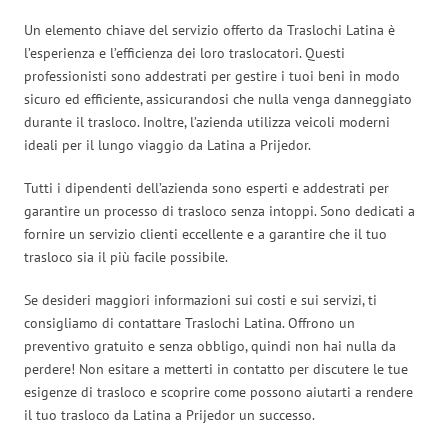
Un elemento chiave del servizio offerto da Traslochi Latina è
l’esperienza e l’efficienza dei loro traslocatori. Questi
professionisti sono addestrati per gestire i tuoi beni in modo
sicuro ed efficiente, assicurandosi che nulla venga danneggiato
durante il trasloco. Inoltre, l’azienda utilizza veicoli moderni
ideali per il lungo viaggio da Latina a Prijedor.
Tutti i dipendenti dell’azienda sono esperti e addestrati per
garantire un processo di trasloco senza intoppi. Sono dedicati a
fornire un servizio clienti eccellente e a garantire che il tuo
trasloco sia il più facile possibile.
Se desideri maggiori informazioni sui costi e sui servizi, ti
consigliamo di contattare Traslochi Latina. Offrono un
preventivo gratuito e senza obbligo, quindi non hai nulla da
perdere! Non esitare a metterti in contatto per discutere le tue
esigenze di trasloco e scoprire come possono aiutarti a rendere
il tuo trasloco da Latina a Prijedor un successo.