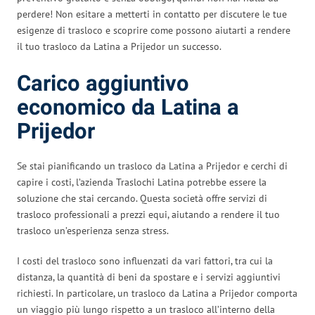
perdere! Non esitare a metterti in contatto per discutere le tue
esigenze di trasloco e scoprire come possono aiutarti a rendere
il tuo trasloco da Latina a Prijedor un successo.
Carico aggiuntivo
economico da Latina a
Prijedor
Se stai pianificando un trasloco da Latina a Prijedor e cerchi di
capire i costi, l’azienda Traslochi Latina potrebbe essere la
soluzione che stai cercando. Questa società offre servizi di
trasloco professionali a prezzi equi, aiutando a rendere il tuo
trasloco un’esperienza senza stress.
I costi del trasloco sono influenzati da vari fattori, tra cui la
distanza, la quantità di beni da spostare e i servizi aggiuntivi
richiesti. In particolare, un trasloco da Latina a Prijedor comporta
un viaggio più lungo rispetto a un trasloco all’interno della