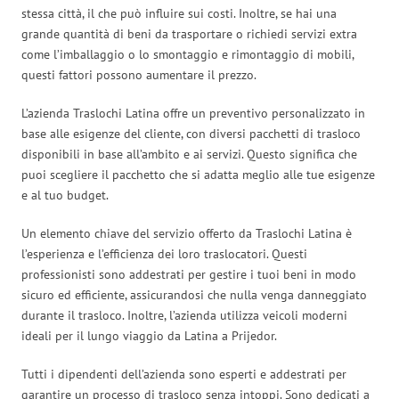
stessa città, il che può influire sui costi. Inoltre, se hai una
grande quantità di beni da trasportare o richiedi servizi extra
come l’imballaggio o lo smontaggio e rimontaggio di mobili,
questi fattori possono aumentare il prezzo.
L’azienda Traslochi Latina offre un preventivo personalizzato in
base alle esigenze del cliente, con diversi pacchetti di trasloco
disponibili in base all’ambito e ai servizi. Questo significa che
puoi scegliere il pacchetto che si adatta meglio alle tue esigenze
e al tuo budget.
Un elemento chiave del servizio offerto da Traslochi Latina è
l’esperienza e l’efficienza dei loro traslocatori. Questi
professionisti sono addestrati per gestire i tuoi beni in modo
sicuro ed efficiente, assicurandosi che nulla venga danneggiato
durante il trasloco. Inoltre, l’azienda utilizza veicoli moderni
ideali per il lungo viaggio da Latina a Prijedor.
Tutti i dipendenti dell’azienda sono esperti e addestrati per
garantire un processo di trasloco senza intoppi. Sono dedicati a