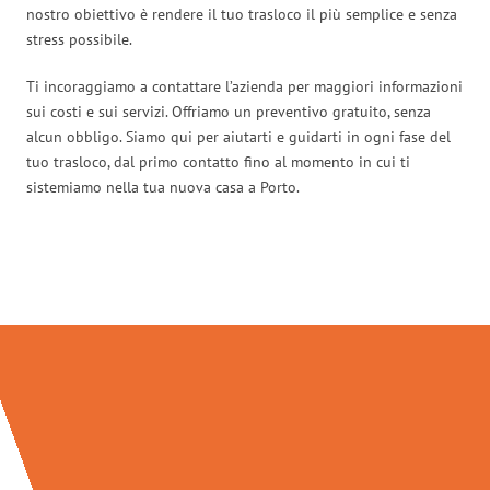
nostro obiettivo è rendere il tuo trasloco il più semplice e senza
stress possibile.
Ti incoraggiamo a contattare l’azienda per maggiori informazioni
sui costi e sui servizi. Offriamo un preventivo gratuito, senza
alcun obbligo. Siamo qui per aiutarti e guidarti in ogni fase del
tuo trasloco, dal primo contatto fino al momento in cui ti
sistemiamo nella tua nuova casa a Porto.
Traslochi Latina in numeri: