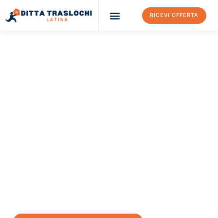
RICEVI OFFERTA
Ditta Traslochi Latina
Servizi Traslochi Latina
Costi e prezzi
TRASLOCHI LATINA
Traslochi Latina
Porto
Il tuo trasloco Latina Porto può essere così facile! Sperimenta il
nostro
servizio di prima classe
e assicurati i
migliori prezzi in
Latina
.
Richiedo ora la tua offerta personalizzata e fai il primo passo
verso un trasloco senza stress a Porto