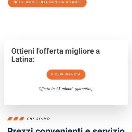
RICEVI UN'OFFERTA NON VINCOLANTE
100% non vincolante – Risposta garantita entro 15 minuti.
Ottieni
l'offerta migliore
a
Latina:
RICEVI OFFERTA
Offerta
in 15 minuti
(garantita).
CHI SIAMO
Prezzi convenienti e servizio