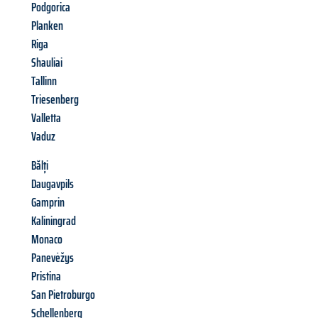
Podgorica
Planken
Riga
Shauliai
Tallinn
Triesenberg
Valletta
Vaduz
Bălți
Daugavpils
Gamprin
Kaliningrad
Monaco
Panevėžys
Pristina
San Pietroburgo
Schellenberg