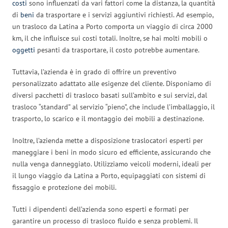
costi
sono influenzati da vari fattori come la distanza, la quantità
di
beni
da trasportare e i servizi aggiuntivi richiesti. Ad esempio,
un trasloco da Latina a Porto comporta un viaggio di circa 2000
km, il che influisce sui costi totali. Inoltre, se hai molti mobili o
oggetti
pesanti da trasportare, il costo potrebbe aumentare.
Tuttavia, l’azienda è in grado di offrire un preventivo
personalizzato adattato alle esigenze del cliente. Disponiamo di
diversi pacchetti di trasloco basati sull’ambito e sui servizi, dal
trasloco “standard” al servizio “pieno”, che include l’imballaggio, il
trasporto, lo scarico e il montaggio dei mobili a destinazione.
Inoltre, l’azienda mette a disposizione traslocatori esperti per
maneggiare i beni in modo sicuro ed efficiente, assicurando che
nulla venga danneggiato. Utilizziamo veicoli moderni, ideali per
il lungo viaggio da Latina a Porto, equipaggiati con sistemi di
fissaggio e protezione dei mobili.
Tutti i dipendenti dell’azienda sono esperti e formati per
garantire un processo di trasloco fluido e senza problemi. Il