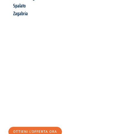
Spalato
Zagabria
Richiedi ora la tua
offerta
al
miglior
prezzo !
Inviateci adesso la vostra richiesta non vincolante e
assicuratevi la vostra
offerta di trasloco per le vostre esigenze
a Latina
al miglior prezzo! Approfitta dell’occasione per
un
trasloco senza stress
e con il massimo comfort:
OTTIENI L'OFFERTA ORA