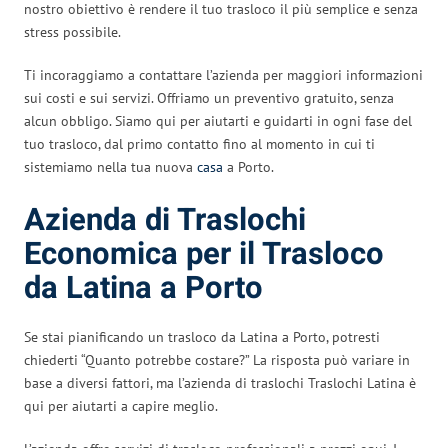
nostro obiettivo è rendere il tuo trasloco il più semplice e senza
stress possibile.
Ti incoraggiamo a contattare l’azienda per maggiori informazioni
sui costi e sui servizi. Offriamo un preventivo gratuito, senza
alcun obbligo. Siamo qui per aiutarti e guidarti in ogni fase del
tuo trasloco, dal primo contatto fino al momento in cui ti
sistemiamo nella tua nuova
casa
a Porto.
Azienda di Traslochi
Economica per il Trasloco
da Latina a Porto
Se stai pianificando un trasloco da Latina a Porto, potresti
chiederti “Quanto potrebbe costare?” La risposta può variare in
base a diversi fattori, ma l’azienda di traslochi Traslochi Latina è
qui per aiutarti a capire meglio.