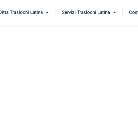
Ditta Traslochi Latina
Servizi Traslochi Latina
Cost
jek
rimenta il nostro
servizio