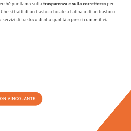
 perché puntiamo sulla
trasparenza e sulla correttezza
per
. Che si tratti di un trasloco locale a Latina o di un trasloco
servizi di trasloco di alta qualità a prezzi competitivi.
NON VINCOLANTE