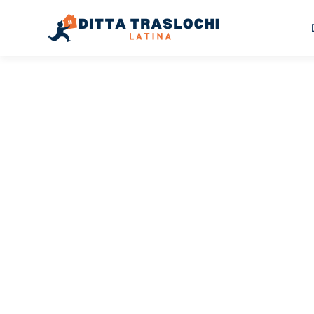
TRASLOCHI LATINA
Traslochi
Latina
Osi
Il tuo trasloco Latina Osijek può essere così facile! Spe