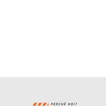
PERCHÉ NOI?