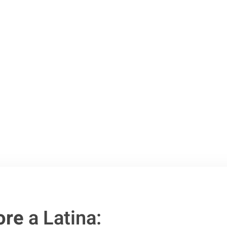
o passo verso un
ore
a Latina: