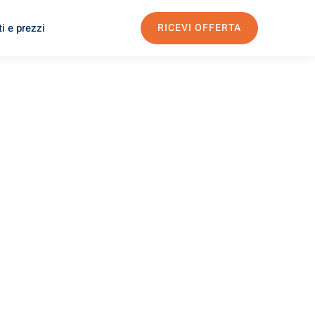
i e prezzi
RICEVI OFFERTA