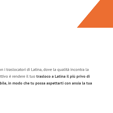
 i traslocatori di Latina, dove la qualità incontra la
ttivo è rendere il tuo
trasloco a Latina il più privo di
bile, in modo che tu possa aspettarti con ansia la tua