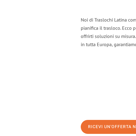
Noi di Traslochi Latina co
pianifica il trasloco. Ecco
offrirti soluzioni su misura
in tutta Europa, garantiamo 
RICEVI UN'OFFERTA 