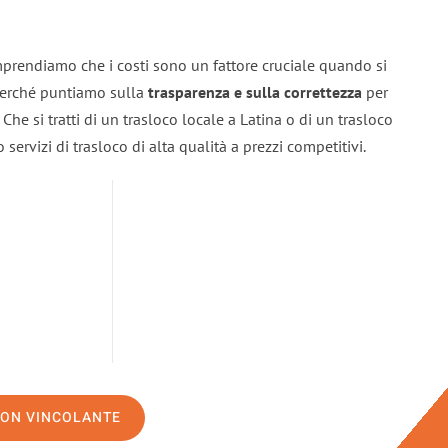
mprendiamo che i costi sono un fattore cruciale quando si
 perché puntiamo sulla
trasparenza e sulla correttezza
per
. Che si tratti di un trasloco locale a Latina o di un trasloco
servizi di trasloco di alta qualità a prezzi competitivi.
NON VINCOLANTE