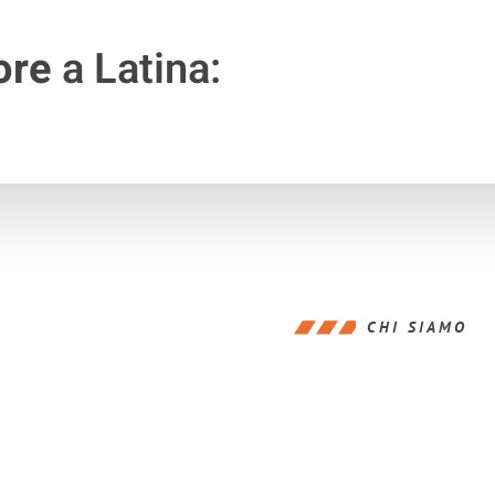
ore
a Latina:
CHI SIAMO