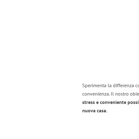
Sperimenta la differenza con
convenienza. Il nostro obie
stress e conveniente possi
nuova casa.