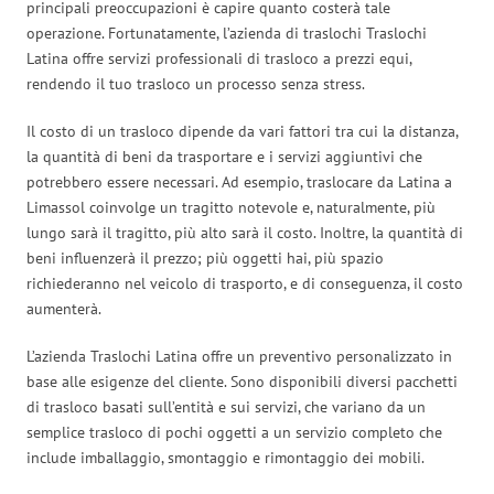
principali preoccupazioni è capire quanto costerà tale
operazione. Fortunatamente, l’azienda di traslochi Traslochi
Latina offre servizi professionali di trasloco a prezzi equi,
rendendo il tuo trasloco un processo senza stress.
Il costo di un trasloco dipende da vari fattori tra cui la distanza,
la quantità di beni da trasportare e i servizi aggiuntivi che
potrebbero essere necessari. Ad esempio, traslocare da Latina a
Limassol coinvolge un tragitto notevole e, naturalmente, più
lungo sarà il tragitto, più alto sarà il costo. Inoltre, la quantità di
beni influenzerà il prezzo; più oggetti hai, più spazio
richiederanno nel veicolo di trasporto, e di conseguenza, il costo
aumenterà.
L’azienda Traslochi Latina offre un preventivo personalizzato in
base alle esigenze del cliente. Sono disponibili diversi pacchetti
di trasloco basati sull’entità e sui servizi, che variano da un
semplice trasloco di pochi oggetti a un servizio completo che
include imballaggio, smontaggio e rimontaggio dei mobili.