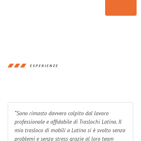
ESPERIENZE
“Sono rimasto davvero colpito dal lavoro
professionale e affidabile di Traslochi Latina. Il
mio trasloco di mobili a Latina si è svolto senza
problemi e senza stress grazie al loro team