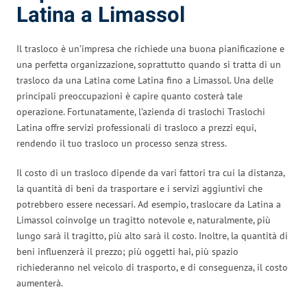
Latina a Limassol
Il trasloco è un’impresa che richiede una buona pianificazione e
una perfetta organizzazione, soprattutto quando si tratta di un
trasloco da una Latina come Latina fino a Limassol. Una delle
principali preoccupazioni è capire quanto costerà tale
operazione. Fortunatamente, l’azienda di traslochi Traslochi
Latina offre servizi professionali di trasloco a prezzi equi,
rendendo il tuo trasloco un processo senza stress.
Il costo di un trasloco dipende da vari fattori tra cui la distanza,
la quantità di beni da trasportare e i servizi aggiuntivi che
potrebbero essere necessari. Ad esempio, traslocare da Latina a
Limassol coinvolge un tragitto notevole e, naturalmente, più
lungo sarà il tragitto, più alto sarà il costo. Inoltre, la quantità di
beni influenzerà il prezzo; più oggetti hai, più spazio
richiederanno nel veicolo di trasporto, e di conseguenza, il costo
aumenterà.