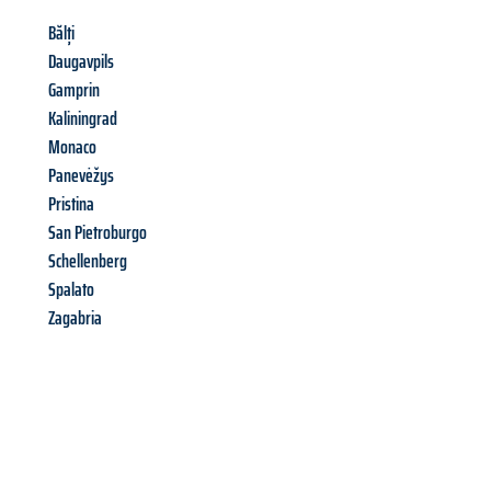
Bălți
Daugavpils
Gamprin
Kaliningrad
Monaco
Panevėžys
Pristina
San Pietroburgo
Schellenberg
Spalato
Zagabria