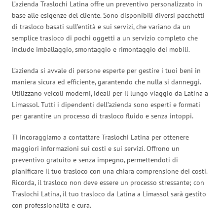
L’azienda Traslochi Latina offre un preventivo personalizzato in
base alle esigenze del cliente. Sono disponibili diversi pacchetti
di trasloco basati sull’entità e sui servizi, che variano da un
semplice trasloco di pochi oggetti a un servizio completo che
include imballaggio, smontaggio e rimontaggio dei mobili.
L’azienda si avvale di persone esperte per gestire i tuoi beni in
maniera sicura ed efficiente, garantendo che nulla si danneggi.
Utilizzano veicoli moderni, ideali per il lungo viaggio da Latina a
Limassol. Tutti i dipendenti dell’azienda sono esperti e formati
per garantire un processo di trasloco fluido e senza intoppi.
Ti incoraggiamo a contattare Traslochi Latina per ottenere
maggiori informazioni sui costi e sui servizi. Offrono un
preventivo gratuito e senza impegno, permettendoti di
pianificare il tuo trasloco con una chiara comprensione dei costi.
Ricorda, il trasloco non deve essere un processo stressante; con
Traslochi Latina, il tuo trasloco da Latina a Limassol sarà gestito
con professionalità e cura.