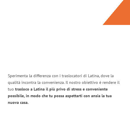
Sperimenta la differenza con i traslocatori di Latina, dove la
qualità incontra la convenienza. Il nostro obiettivo è rendere il
tuo
trasloco a Latina il più privo di stress e conveniente
possibile, in modo che tu possa aspettarti con ansia la tua
nuova casa.