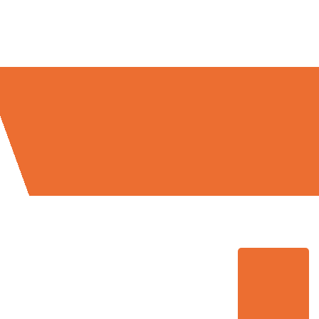
Traslochi Latina in numeri: