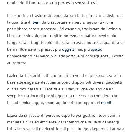
rendendo il tuo trasloco un processo senza stress.
Il costo di un trasloco dipende da vari fattori tra cui la distanza,
la quantità di
beni
da trasportare e i servizi aggiuntivi che
potrebbero essere necessari. Ad esempio, traslocare da Latina a
Limassol coinvolge un tragitto notevole e, naturalmente, più
lungo sarà il tragitto, più alto sarà il costo. Inoltre, la quantità di
beni influenzerà il prezzo; più
oggetti
hai, più
spazio
richiederanno nel veicolo di trasporto, e di conseguenza, il costo
aumenterà.
L’azienda Traslochi Latina offre un preventivo personalizzato in
base alle esigenze del cliente. Sono disponibili diversi pacchetti
di trasloco basati sull’entità e sui servizi, che variano da un
semplice trasloco di pochi oggetti a un servizio completo che
include imballaggio, smontaggio e rimontaggio dei
mobili
.
L’azienda si avvale di persone esperte per gestire i tuoi beni in
maniera sicura ed efficiente, garantendo che nulla si danneggi.
Utilizzano veicoli moderni, ideali per il lungo viaggio da Latina a