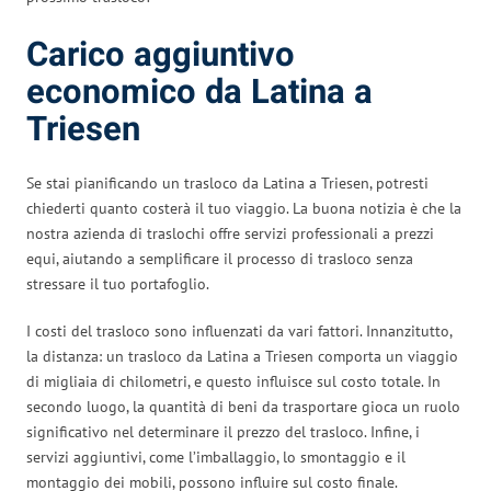
Carico aggiuntivo
economico da Latina a
Triesen
Se stai pianificando un trasloco da Latina a Triesen, potresti
chiederti quanto costerà il tuo viaggio. La buona notizia è che la
nostra azienda di traslochi offre servizi professionali a prezzi
equi, aiutando a semplificare il processo di trasloco senza
stressare il tuo portafoglio.
I costi del trasloco sono influenzati da vari fattori. Innanzitutto,
la distanza: un trasloco da Latina a Triesen comporta un viaggio
di migliaia di chilometri, e questo influisce sul costo totale. In
secondo luogo, la quantità di beni da trasportare gioca un ruolo
significativo nel determinare il prezzo del trasloco. Infine, i
servizi aggiuntivi, come l’imballaggio, lo smontaggio e il
montaggio dei mobili, possono influire sul costo finale.