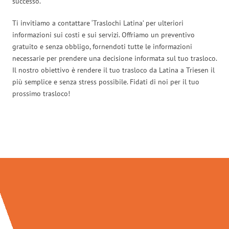
successo.
Ti invitiamo a contattare ‘Traslochi Latina’ per ulteriori
informazioni sui costi e sui servizi. Offriamo un preventivo
gratuito e senza obbligo, fornendoti tutte le informazioni
necessarie per prendere una decisione informata sul tuo trasloco.
Il nostro obiettivo è rendere il tuo trasloco da Latina a Triesen il
più semplice e senza stress possibile. Fidati di noi per il tuo
prossimo trasloco!
Traslochi Latina in numeri: