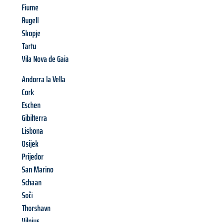
Fiume
Rugell
Skopje
Tartu
Vila Nova de Gaia
Andorra la Vella
Cork
Eschen
Gibilterra
Lisbona
Osijek
Prijedor
San Marino
Schaan
Soči
Thorshavn
Vilnius