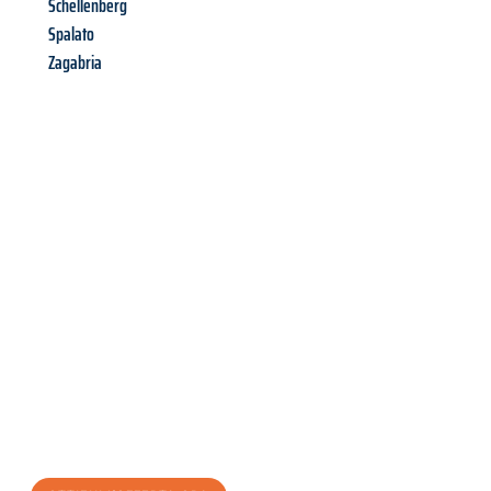
Schellenberg
Spalato
Zagabria
Richiedi ora la tua
offerta
al
miglior
prezzo !
Inviateci adesso la vostra richiesta non vincolante e
assicuratevi la vostra
offerta di trasloco per le vostre esigenze
a Latina
al miglior prezzo! Approfitta dell’occasione per
un
trasloco senza stress
e con il massimo comfort: