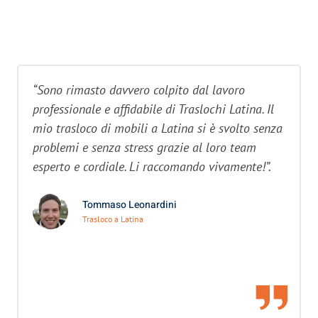
“Sono rimasto davvero colpito dal lavoro
professionale e affidabile di Traslochi Latina. Il
mio trasloco di mobili a Latina si è svolto senza
problemi e senza stress grazie al loro team
esperto e cordiale. Li raccomando vivamente!”.
Tommaso Leonardini
Trasloco a Latina