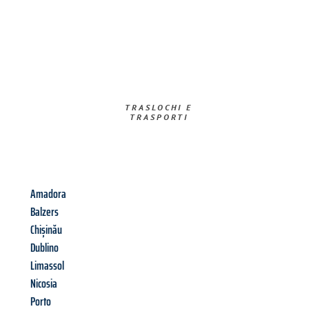
TRASLOCHI E
TRASPORTI​
Amadora
Balzers
Chișinău
Dublino
Limassol
Nicosia
Porto