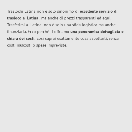
Traslochi Latina non è solo sinonimo di
eccellente
servizio di
trasloco
a
Latina
, ma anche di prezzi trasparenti ed equi.
Trasferirsi a
Latina
non è solo una sfida logistica ma anche
finanziaria. Ecco perché ti offriamo
una panoramica dettagliata e
chiara dei costi,
così saprai esattamente cosa aspettarti, senza
costi nascosti o spese impreviste.