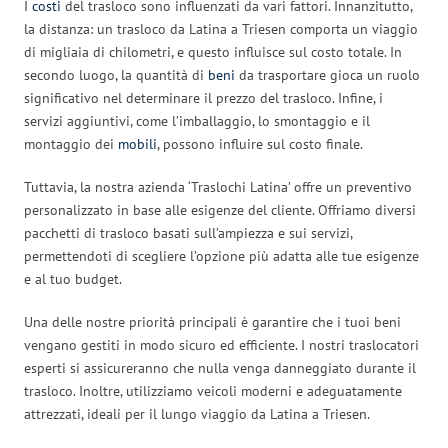
I
costi
del trasloco sono influenzati da vari fattori. Innanzitutto,
la distanza: un trasloco da Latina a Triesen comporta un viaggio
di migliaia di chilometri, e questo influisce sul costo totale. In
secondo luogo, la quantità di
beni
da trasportare gioca un ruolo
significativo nel determinare il prezzo del trasloco. Infine, i
servizi aggiuntivi, come l’imballaggio, lo smontaggio e il
montaggio dei
mobili
, possono influire sul costo finale.
Tuttavia, la nostra azienda ‘Traslochi Latina’ offre un preventivo
personalizzato in base alle esigenze del cliente. Offriamo diversi
pacchetti di trasloco basati sull’ampiezza e sui servizi,
permettendoti di scegliere l’opzione più adatta alle tue esigenze
e al tuo budget.
Una delle nostre priorità principali è garantire che i tuoi beni
vengano gestiti in modo sicuro ed efficiente. I nostri traslocatori
esperti si assicureranno che nulla venga danneggiato durante il
trasloco. Inoltre, utilizziamo veicoli moderni e adeguatamente
attrezzati, ideali per il lungo viaggio da Latina a Triesen.