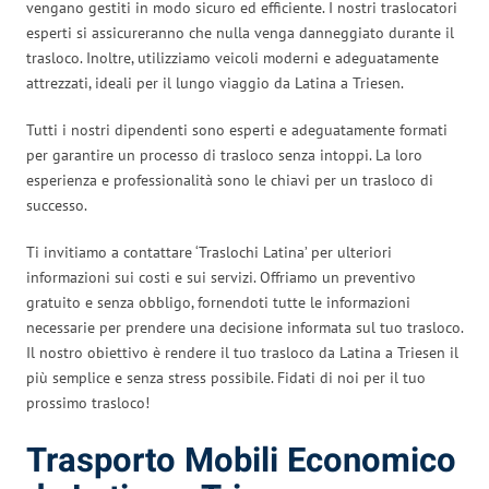
vengano gestiti in modo sicuro ed efficiente. I nostri traslocatori
esperti si assicureranno che nulla venga danneggiato durante il
trasloco. Inoltre, utilizziamo veicoli moderni e adeguatamente
attrezzati, ideali per il lungo viaggio da Latina a Triesen.
Tutti i nostri dipendenti sono esperti e adeguatamente formati
per garantire un processo di trasloco senza intoppi. La loro
esperienza e professionalità sono le chiavi per un trasloco di
successo.
Ti invitiamo a contattare ‘Traslochi Latina’ per ulteriori
informazioni sui costi e sui servizi. Offriamo un preventivo
gratuito e senza obbligo, fornendoti tutte le informazioni
necessarie per prendere una decisione informata sul tuo trasloco.
Il nostro obiettivo è rendere il tuo trasloco da Latina a Triesen il
più semplice e senza stress possibile. Fidati di noi per il tuo
prossimo trasloco!
Trasporto Mobili Economico