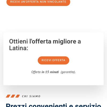
RICEVI UN'OFFERTA NON VINCOLANTE
100% non vincolante – Risposta garantita entro 15 minuti.
Ottieni
l'offerta migliore
a
Latina:
RICEVI OFFERTA
Offerta
in 15 minuti
(garantita).
CHI SIAMO
Prezzi convenienti e servizio