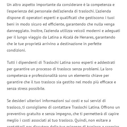
Un altro aspetto importante da considerare è la competenza e
l’esperienza del personale dell’azienda di traslochi. L’azienda
dispone di operatori esperti e qualificati che gestiscono i tuoi
beni in modo sicuro ed efficiente, garantendo che nulla venga
danneggiato. Inoltre, l’azienda utilizza veicoli moderni e adeguati
per il lungo viaggio da Latina a Alcalá de Henares, garantendo
che le tue proprietà arrivino a destinazione in perfette
condizioni.
Tutti i dipendenti di Traslochi Latina sono esperti e addestrati
per garantire un processo di trasloco senza problemi. La loro
competenza e professionalità sono un elemento chiave per
garantire che il tuo trasloco sia gestito nel modo più efficace e
senza stress possibile.
Se desideri ulteriori informazioni sui costi e sui servizi di
trasloco, ti consigliamo di contattare Traslochi Latina. Offrono un
preventivo gratuito e senza impegno, che ti permetterà di capire
meglio i costi associati al tuo trasloco. Quindi, non esitare a
contattarli per discutere delle tue esigenze di trasloco e scoprire