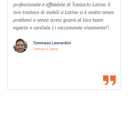
professionale e affidabile di Traslochi Latina. Il
mio trasloco di mobili a Latina si è svolto senza
problemi e senza stress grazie al loro team
esperto e cordiale. Li raccomando vivamente!”.
Tommaso Leonardini
Trasloco a Latina