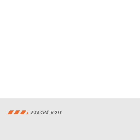
PERCHÉ NOI?