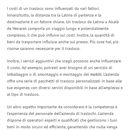
I costi di un trasloco sono influenzati da vari fattori.
Innanzitutto, la distanza tra la Latina di partenza e la
destinazione è un fattore chiave. Un trasloco da Latina a Alcalá
de Henares comporta un viaggio lungo e potenzialmente
complesso, il che può influire sui costi. Inoltre, la quantità di
beni da trasportare influisce anche sul prezzo. Più cose hai, più
risorse saranno necessarie per il trasloco.
Inoltre, i servizi aggiuntivi che scegli possono anche influenzare
il costo. Ad esempio, potresti aver bisogno di un servizio di
imballaggio o di smontaggio e montaggio dei
mobili
. L’azienda
offre una serie di pacchetti di trasloco personalizzati in base alle
tue esigenze, con diversi servizi disponibili in base all’ampiezza e
al tipo di trasloco.
Un altro aspetto importante da considerare è la competenza e
l’esperienza del personale dell’azienda di traslochi. L’azienda
dispone di operatori esperti e qualificati che gestiscono i tuoi
beni in modo sicuro ed efficiente, garantendo che nulla venga