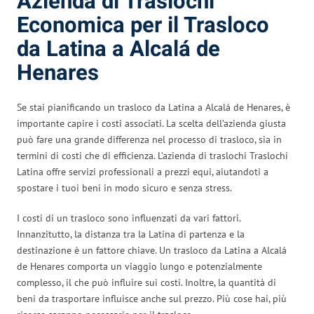
Azienda di Traslochi
Economica per il Trasloco
da Latina a Alcalá de
Henares
Se stai pianificando un trasloco da Latina a Alcalá de Henares, è
importante capire i costi associati. La scelta dell’azienda giusta
può fare una grande differenza nel processo di trasloco, sia in
termini di costi che di efficienza. L’azienda di traslochi Traslochi
Latina offre servizi professionali a prezzi equi, aiutandoti a
spostare i tuoi beni in modo sicuro e senza stress.
I costi di un trasloco sono influenzati da vari fattori.
Innanzitutto, la distanza tra la Latina di partenza e la
destinazione è un fattore chiave. Un trasloco da Latina a Alcalá
de Henares comporta un viaggio lungo e potenzialmente
complesso, il che può influire sui costi. Inoltre, la quantità di
beni da trasportare influisce anche sul prezzo. Più cose hai, più