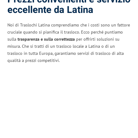
eccellente da Latina
Noi di Traslochi Latina comprendiamo che i costi sono un fattore
cruciale quando si pianifica il trasloco. Ecco perché puntiamo
sulla
trasparenza e sulla correttezza
per offrirti soluzioni su
misura. Che si tratti di un trasloco locale a Latina o di un
trasloco in tutta Europa, garantiamo servizi di trasloco di alta
qualità a prezzi competitivi.