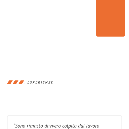
ESPERIENZE
“Sono rimasto davvero colpito dal lavoro