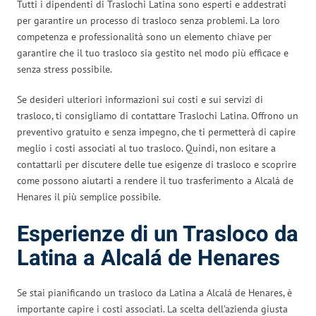
Tutti i dipendenti di Traslochi Latina sono esperti e addestrati
per garantire un processo di trasloco senza problemi. La loro
competenza e professionalità sono un elemento chiave per
garantire che il tuo trasloco sia gestito nel modo più efficace e
senza stress possibile.
Se desideri ulteriori informazioni sui costi e sui servizi di
trasloco, ti consigliamo di contattare Traslochi Latina. Offrono un
preventivo gratuito e senza impegno, che ti permetterà di capire
meglio i costi associati al tuo trasloco. Quindi, non esitare a
contattarli per discutere delle tue esigenze di trasloco e scoprire
come possono aiutarti a rendere il tuo trasferimento a Alcalá de
Henares il più semplice possibile.
Esperienze di un Trasloco da
Latina a Alcalá de Henares
Se stai pianificando un trasloco da Latina a Alcalá de Henares, è
importante capire i costi associati. La scelta dell’azienda giusta