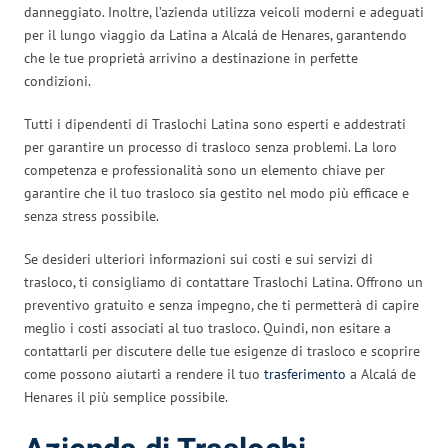
danneggiato. Inoltre, l’azienda utilizza veicoli moderni e adeguati
per il lungo viaggio da Latina a Alcalá de Henares, garantendo
che le tue proprietà arrivino a destinazione in perfette
condizioni.
Tutti i dipendenti di Traslochi Latina sono esperti e addestrati
per garantire un processo di trasloco senza problemi. La loro
competenza e professionalità sono un elemento chiave per
garantire che il tuo trasloco sia gestito nel modo più efficace e
senza stress possibile.
Se desideri ulteriori informazioni sui costi e sui servizi di
trasloco, ti consigliamo di contattare Traslochi Latina. Offrono un
preventivo gratuito e senza impegno, che ti permetterà di capire
meglio i costi associati al tuo trasloco. Quindi, non esitare a
contattarli per discutere delle tue esigenze di trasloco e scoprire
come possono aiutarti a rendere il tuo
trasferimento
a Alcalá de
Henares il più semplice possibile.