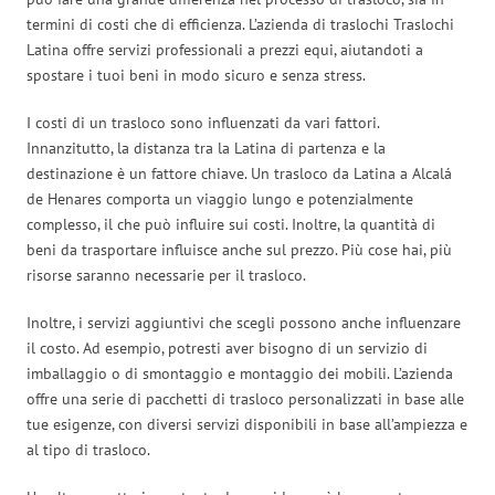
termini di costi che di efficienza. L’azienda di traslochi Traslochi
Latina offre servizi professionali a prezzi equi, aiutandoti a
spostare i tuoi beni in modo sicuro e senza stress.
I costi di un trasloco sono influenzati da vari fattori.
Innanzitutto, la distanza tra la Latina di partenza e la
destinazione è un fattore chiave. Un trasloco da Latina a Alcalá
de Henares comporta un viaggio lungo e potenzialmente
complesso, il che può influire sui costi. Inoltre, la quantità di
beni da trasportare influisce anche sul prezzo. Più cose hai, più
risorse saranno necessarie per il trasloco.
Inoltre, i servizi aggiuntivi che scegli possono anche influenzare
il costo. Ad esempio, potresti aver bisogno di un servizio di
imballaggio o di smontaggio e montaggio dei mobili. L’azienda
offre una serie di pacchetti di trasloco personalizzati in base alle
tue esigenze, con diversi servizi disponibili in base all’ampiezza e
al tipo di trasloco.