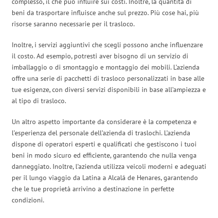
complesso, il che può influire sui costi. Inoltre, la quantità di
beni da trasportare influisce anche sul prezzo. Più cose hai, più
risorse saranno necessarie per il trasloco.
Inoltre, i servizi aggiuntivi che scegli possono anche influenzare
il costo. Ad esempio, potresti aver bisogno di un servizio di
imballaggio o di smontaggio e montaggio dei mobili. L’azienda
offre una serie di pacchetti di trasloco personalizzati in base alle
tue esigenze, con diversi servizi disponibili in base all’ampiezza e
al tipo di trasloco.
Un altro aspetto importante da considerare è la competenza e
l’esperienza del personale dell’azienda di traslochi. L’azienda
dispone di operatori esperti e qualificati che gestiscono i tuoi
beni in modo sicuro ed efficiente, garantendo che nulla venga
danneggiato. Inoltre, l’azienda utilizza veicoli moderni e adeguati
per il lungo viaggio da Latina a Alcalá de Henares, garantendo
che le tue proprietà arrivino a destinazione in perfette
condizioni.