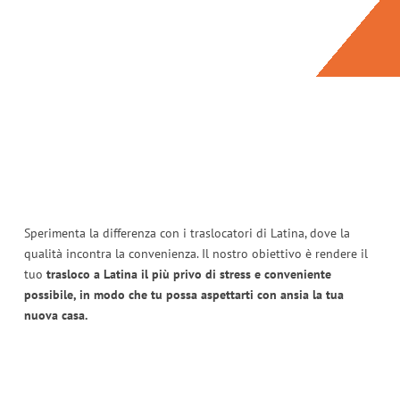
Sperimenta la differenza con i traslocatori di Latina, dove la
qualità incontra la convenienza. Il nostro obiettivo è rendere il
tuo
trasloco a Latina il più privo di stress e conveniente
possibile, in modo che tu possa aspettarti con ansia la tua
nuova casa.