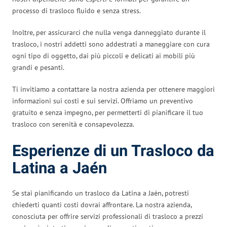
processo di trasloco fluido e senza stress.
Inoltre, per assicurarci che nulla venga danneggiato durante il
trasloco, i nostri addetti sono addestrati a maneggiare con cura
ogni tipo di oggetto, dai più piccoli e delicati ai mobili più
grandi e pesanti.
Ti invitiamo a contattare la nostra azienda per ottenere maggiori
informazioni sui costi e sui servizi. Offriamo un preventivo
gratuito e senza impegno, per permetterti di pianificare il tuo
trasloco con serenità e consapevolezza.
Esperienze di un Trasloco da
Latina a Jaén
Se stai pianificando un trasloco da Latina a Jaén, potresti
chiederti quanti costi dovrai affrontare. La nostra azienda,
conosciuta per offrire servizi professionali di trasloco a prezzi