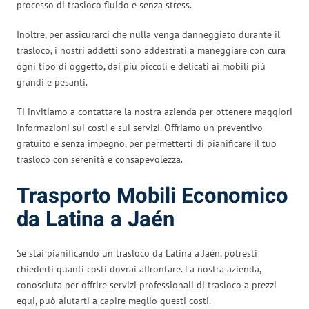
processo di trasloco fluido e senza stress.
Inoltre, per assicurarci che nulla venga danneggiato durante il
trasloco, i nostri addetti sono addestrati a maneggiare con cura
ogni tipo di oggetto, dai più piccoli e delicati ai mobili più
grandi e pesanti.
Ti invitiamo a contattare la nostra azienda per ottenere maggiori
informazioni sui costi e sui servizi. Offriamo un preventivo
gratuito e senza impegno, per permetterti di pianificare il tuo
trasloco con serenità e consapevolezza.
Trasporto Mobili Economico
da Latina a Jaén
Se stai pianificando un trasloco da Latina a Jaén, potresti
chiederti quanti costi dovrai affrontare. La nostra azienda,
conosciuta per offrire servizi professionali di trasloco a prezzi
equi, può aiutarti a capire meglio questi costi.