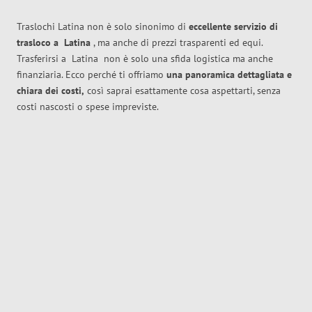
Traslochi Latina non è solo sinonimo di
eccellente
servizio di
trasloco
a
Latina
, ma anche di prezzi trasparenti ed equi.
Trasferirsi a
Latina
non è solo una sfida logistica ma anche
finanziaria. Ecco perché ti offriamo
una panoramica dettagliata e
chiara dei costi,
così saprai esattamente cosa aspettarti, senza
costi nascosti o spese impreviste.