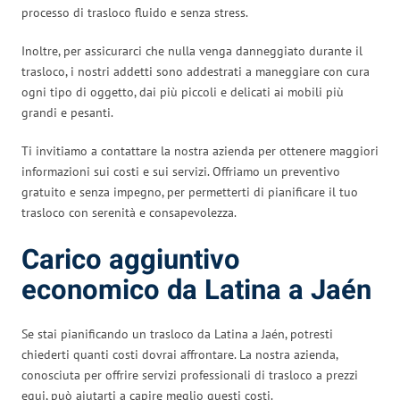
processo di trasloco fluido e senza stress.
Inoltre, per assicurarci che nulla venga danneggiato durante il
trasloco, i nostri addetti sono addestrati a maneggiare con cura
ogni tipo di oggetto, dai più piccoli e delicati ai mobili più
grandi e pesanti.
Ti invitiamo a contattare la nostra azienda per ottenere maggiori
informazioni sui costi e sui servizi. Offriamo un preventivo
gratuito e senza impegno, per permetterti di pianificare il tuo
trasloco con serenità e consapevolezza.
Carico aggiuntivo
economico da Latina a Jaén
Se stai pianificando un trasloco da Latina a Jaén, potresti
chiederti quanti costi dovrai affrontare. La nostra azienda,
conosciuta per offrire servizi professionali di trasloco a prezzi
equi, può aiutarti a capire meglio questi costi.