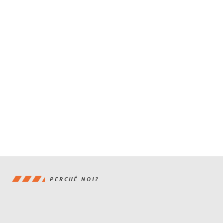
PERCHÉ NOI?