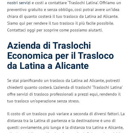
nostri servizi
e costi a contattare ‘Traslochi Latina’. Offriamo un
preventivo gratuito e senza obbligo, così potrai avere un’idea
chiara di quanto costerà il tuo trasloco da Latina ad Alicante.
Siamo qui per rendere il tuo trasloco il più facile possibile.
Contattaci oggi per scoprire come possiamo aiutarti.
Azienda di Traslochi
Economica per il Trasloco
da Latina a Alicante
Se stai pianificando un trasloco da Latina ad Alicante, potresti
chiederti quanto costerà. L’azienda di traslochi ‘Traslochi Latina’
offre servizi di trasloco professionali a prezzi equi, rendendo il
tuo trasloco un’operazione senza stress.
Il costo di un trasloco può variare a seconda di diversi fattori. La
distanza tra la Latina di partenza e la destinazione è uno di
questi: ovviamente, più lunga è la distanza tra Latina e Alicante,