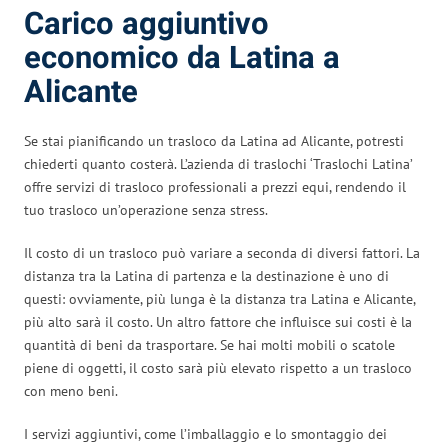
Carico aggiuntivo
economico da Latina a
Alicante
Se stai pianificando un trasloco da Latina ad Alicante, potresti
chiederti quanto costerà. L’azienda di traslochi ‘Traslochi Latina’
offre servizi di trasloco professionali a prezzi equi, rendendo il
tuo trasloco un’operazione senza stress.
Il costo di un trasloco può variare a seconda di diversi fattori. La
distanza tra la Latina di partenza e la destinazione è uno di
questi: ovviamente, più lunga è la distanza tra Latina e Alicante,
più alto sarà il costo. Un altro fattore che influisce sui costi è la
quantità di beni da trasportare. Se hai molti mobili o scatole
piene di oggetti, il costo sarà più elevato rispetto a un trasloco
con meno beni.
I servizi aggiuntivi, come l’imballaggio e lo smontaggio dei