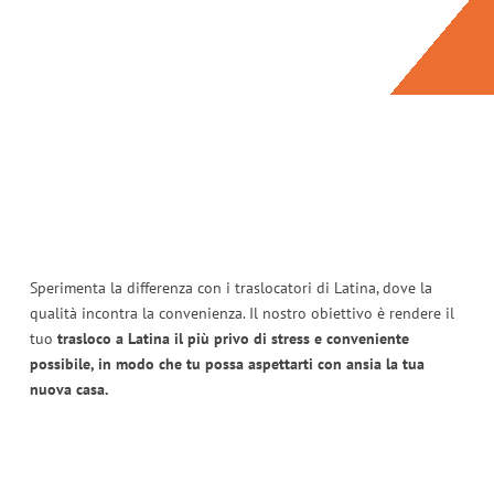
Sperimenta la differenza con i traslocatori di Latina, dove la
qualità incontra la convenienza. Il nostro obiettivo è rendere il
tuo
trasloco a Latina il più privo di stress e conveniente
possibile, in modo che tu possa aspettarti con ansia la tua
nuova casa.