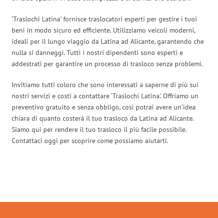
‘Traslochi Latina’ fornisce traslocatori esperti per gestire i tuoi
beni in modo sicuro ed efficiente. Utilizziamo veicoli moderni,
ideali per il lungo viaggio da Latina ad Alicante, garantendo che
nulla si danneggi. Tutti i nostri dipendenti sono esperti e
addestrati per garantire un processo di trasloco senza problemi.
Invitiamo tutti coloro che sono interessati a saperne di più sui
nostri servizi e costi a contattare ‘Traslochi Latina’. Offriamo un
preventivo gratuito e senza obbligo, così potrai avere un’idea
chiara di quanto costerà il tuo trasloco da Latina ad Alicante.
Siamo qui per rendere il tuo trasloco il più facile possibile.
Contattaci oggi per scoprire come possiamo aiutarti.
Traslochi Latina in numeri: