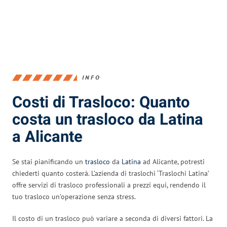
INFO
Costi di Trasloco: Quanto
costa un trasloco da Latina
a Alicante
Se stai pianificando un
trasloco
da
Latina
ad Alicante, potresti
chiederti quanto costerà. L’azienda di traslochi ‘Traslochi Latina’
offre servizi di trasloco professionali a prezzi equi, rendendo il
tuo trasloco un’operazione senza stress.
Il costo di un trasloco può variare a seconda di diversi fattori. La