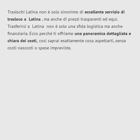
Traslochi Latina non è solo sinonimo di
eccellente
servizio di
trasloco
a
Latina
, ma anche di prezzi trasparenti ed equi.
Trasferirsi a
Latina
non è solo una sfida logistica ma anche
finanziaria. Ecco perché ti offriamo
una panoramica dettagliata e
chiara dei costi,
così saprai esattamente cosa aspettarti, senza
costi nascosti o spese impreviste.