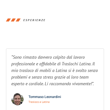
ESPERIENZE
“Sono rimasto davvero colpito dal lavoro
professionale e affidabile di Traslochi Latina. Il
mio trasloco di mobili a Latina si è svolto senza
problemi e senza stress grazie al loro team
esperto e cordiale. Li raccomando vivamente!”.
Tommaso Leonardini
Trasloco a Latina