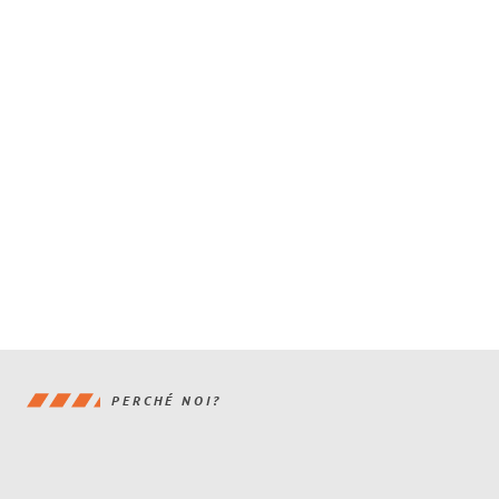
PERCHÉ NOI?