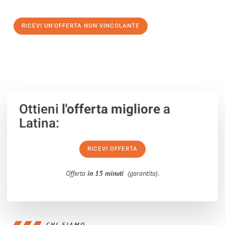
verso un trasloco senza stress a Las Palmas de Gran Canaria
RICEVI UN'OFFERTA NON VINCOLANTE
100% non vincolante – Risposta garantita entro 15 minuti.
Ottieni
l'offerta migliore
a
Latina:
RICEVI OFFERTA
Offerta
in 15 minuti
(garantita).
CHI SIAMO