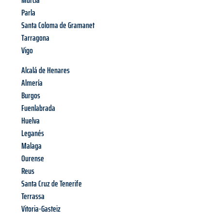
Murcia
Parla
Santa Coloma de Gramanet
Tarragona
Vigo
Alcalá de Henares
Almería
Burgos
Fuenlabrada
Huelva
Leganés
Malaga
Ourense
Reus
Santa Cruz de Tenerife
Terrassa
Vitoria-Gasteiz