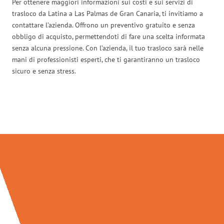
Per ottenere maggiori informazioni sui costi e sui servizi di
trasloco da Latina a Las Palmas de Gran Canaria, ti invitiamo a
contattare l’azienda. Offrono un preventivo gratuito e senza
obbligo di acquisto, permettendoti di fare una scelta informata
senza alcuna pressione. Con l’azienda, il tuo trasloco sarà nelle
mani di professionisti esperti, che ti garantiranno un trasloco
sicuro e senza stress.
Traslochi Latina in numeri: