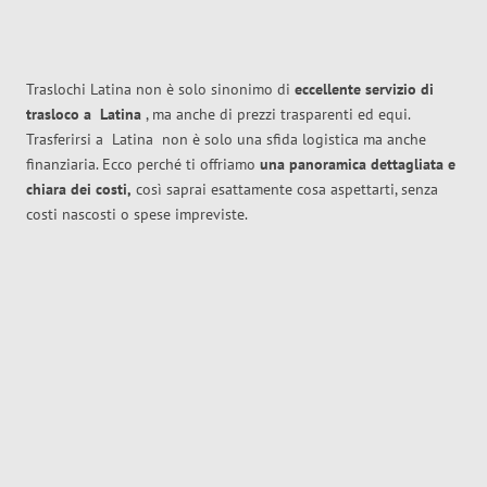
Traslochi Latina non è solo sinonimo di
eccellente
servizio di
trasloco
a
Latina
, ma anche di prezzi trasparenti ed equi.
Trasferirsi a
Latina
non è solo una sfida logistica ma anche
finanziaria. Ecco perché ti offriamo
una panoramica dettagliata e
chiara dei costi,
così saprai esattamente cosa aspettarti, senza
costi nascosti o spese impreviste.