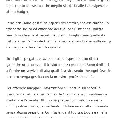
il pacchetto di trasloco che meglio si adatta alle tue esigenze e
al tuo budget.
I traslochi sono gestiti da esperti del settore, che assicurano un
trasporto sicuro ed efficiente dei tuoi beni. L’azienda utilizza
veicoli moderni e attrezzati per viaggi lunghi come quello da
Latina a Las Palmas de Gran Canaria, garantendo che nulla venga
danneggiato durante il trasporto.
Tutti gli impiegati dell’azienda sono esperti e formati per
garantire un processo di trasloco senza problemi. Sono dedicati
a fornire un servizio di alta qualità, assicurando che ogni fase del
trasloco venga gestita con la massima professionalità.
Per ottenere maggiori informazioni sui costi e sui servizi di
trasloco da Latina a Las Palmas de Gran Canaria, ti invitiamo a
contattare l’azienda. Offrono un preventivo gratuito e senza
obbligo di acquisto, permettendoti di fare una scelta informata
senza alcuna pressione. Con l’azienda, il tuo trasloco sarà nelle