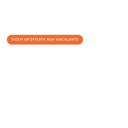
RICEVI UN'OFFERTA NON VINCOLANTE