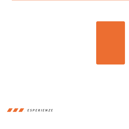
ESPERIENZE