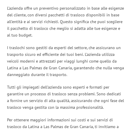
L’azienda offre un preventivo personalizzato in base alle esigenze
del cliente, con diversi pacchetti di trasloco disponibili in base
all’entità e ai servizi richiesti. Questo significa che puoi scegliere
il pacchetto di trasloco che meglio si adatta alle tue esigenze e
al tuo budget.
I traslochi sono gestiti da esperti del settore, che assicurano un
trasporto sicuro ed efficiente dei tuoi beni. L’azienda utilizza
veicoli moderni e attrezzati per viaggi lunghi come quello da
Latina a Las Palmas de Gran Canaria, garantendo che nulla venga
danneggiato durante il trasporto.
Tutti gli impiegati dell’azienda sono esperti e formati per
garantire un processo di trasloco senza problemi. Sono dedicati
a fornire un servizio di alta qualità, assicurando che ogni fase del
trasloco venga gestita con la massima professionalità.
Per ottenere maggiori informazioni sui costi e sui servizi di
trasloco da Latina a Las Palmas de Gran Canaria, ti invitiamo a