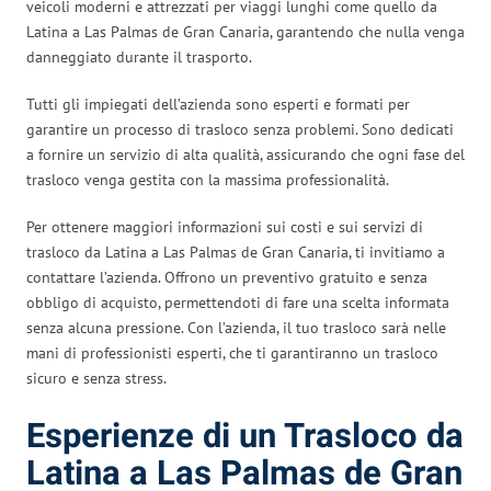
veicoli moderni e attrezzati per viaggi lunghi come quello da
Latina a Las Palmas de Gran Canaria, garantendo che nulla venga
danneggiato durante il trasporto.
Tutti gli impiegati dell’azienda sono esperti e formati per
garantire un processo di trasloco senza problemi. Sono dedicati
a fornire un servizio di alta qualità, assicurando che ogni fase del
trasloco venga gestita con la massima professionalità.
Per ottenere maggiori informazioni sui costi e sui servizi di
trasloco da Latina a Las Palmas de Gran Canaria, ti invitiamo a
contattare l’azienda. Offrono un preventivo gratuito e senza
obbligo di acquisto, permettendoti di fare una scelta informata
senza alcuna pressione. Con l’azienda, il tuo trasloco sarà nelle
mani di professionisti esperti, che ti garantiranno un trasloco
sicuro e senza stress.
Esperienze di un Trasloco da
Latina a Las Palmas de Gran