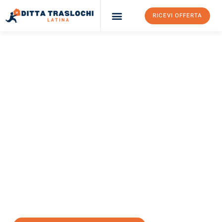
RICEVI OFFERTA
Ditta Traslochi Latina
Servizi Traslochi Latina
Costi e prezzi
TRASLOCHI LATINA
Traslochi Latina
Bilbao
Il tuo trasloco Latina Bilbao può essere così facile! Sperimenta il
nostro
servizio di prima classe
e assicurati i
migliori prezzi in
Latina
.
Richiedo ora la tua offerta personalizzata e fai il primo passo
verso un trasloco senza stress a Bilbao