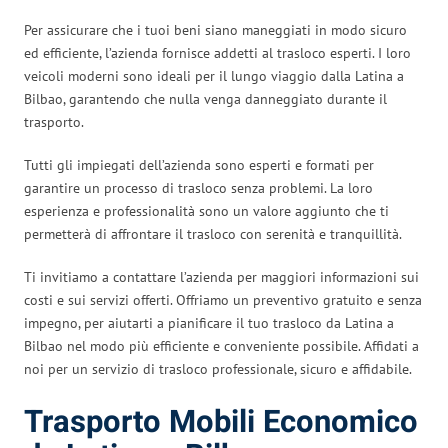
Per assicurare che i tuoi beni siano maneggiati in modo sicuro
ed efficiente, l’azienda fornisce addetti al trasloco esperti. I loro
veicoli moderni sono ideali per il lungo viaggio dalla Latina a
Bilbao, garantendo che nulla venga danneggiato durante il
trasporto.
Tutti gli impiegati dell’azienda sono esperti e formati per
garantire un processo di trasloco senza problemi. La loro
esperienza e professionalità sono un valore aggiunto che ti
permetterà di affrontare il trasloco con serenità e tranquillità.
Ti invitiamo a contattare l’azienda per maggiori informazioni sui
costi e sui servizi offerti. Offriamo un preventivo gratuito e senza
impegno, per aiutarti a pianificare il tuo trasloco da Latina a
Bilbao nel modo più efficiente e conveniente possibile. Affidati a
noi per un servizio di trasloco professionale, sicuro e affidabile.
Trasporto Mobili Economico