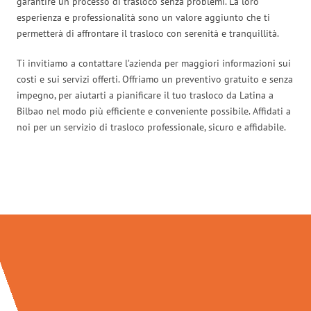
garantire un processo di trasloco senza problemi. La loro
esperienza e professionalità sono un valore aggiunto che ti
permetterà di affrontare il trasloco con serenità e tranquillità.
Ti invitiamo a contattare l’azienda per maggiori informazioni sui
costi e sui servizi offerti. Offriamo un preventivo gratuito e senza
impegno, per aiutarti a pianificare il tuo trasloco da Latina a
Bilbao nel modo più efficiente e conveniente possibile. Affidati a
noi per un servizio di trasloco professionale, sicuro e affidabile.
Traslochi Latina in numeri: