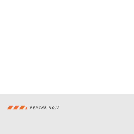
PERCHÉ NOI?