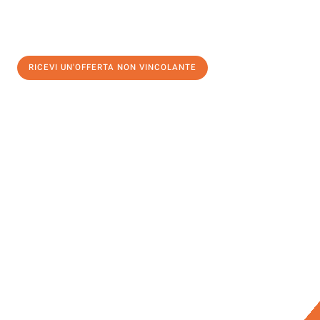
RICEVI UN'OFFERTA NON VINCOLANTE