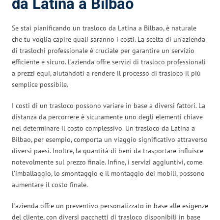
da Latina a Bilbao
Se stai pianificando un trasloco da Latina a Bilbao, è naturale
che tu voglia capire quali saranno i costi. La scelta di un’azienda
di traslochi professionale è cruciale per garantire un servizio
efficiente e sicuro. L’azienda offre servizi di trasloco professionali
a prezzi equi, aiutandoti a rendere il processo di trasloco il più
semplice possibile.
I costi di un trasloco possono variare in base a diversi fattori. La
distanza da percorrere è sicuramente uno degli elementi chiave
nel determinare il costo complessivo. Un trasloco da Latina a
Bilbao, per esempio, comporta un viaggio significativo attraverso
diversi paesi. Inoltre, la quantità di beni da trasportare influisce
notevolmente sul prezzo finale. Infine, i servizi aggiuntivi, come
l’imballaggio, lo smontaggio e il montaggio dei mobili, possono
aumentare il costo finale.
L’azienda offre un preventivo personalizzato in base alle esigenze
del cliente, con diversi pacchetti di trasloco disponibili in base