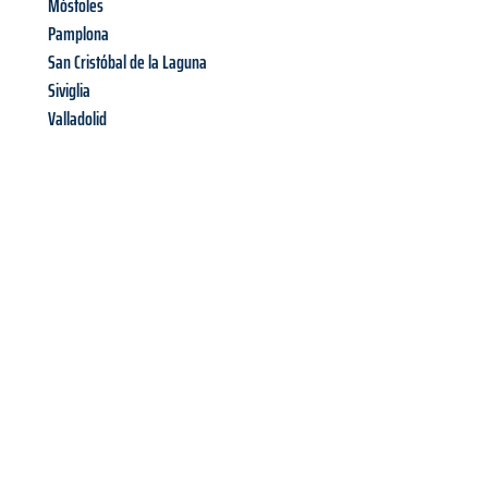
Móstoles
Pamplona
San Cristóbal de la Laguna
Siviglia
Valladolid
Richiedi ora la tua
offerta
al
miglior
prezzo !
Inviateci adesso la vostra richiesta non vincolante e
assicuratevi la vostra
offerta di trasloco per le vostre esigenze
a Latina
al miglior prezzo! Approfitta dell’occasione per
un
trasloco senza stress
e con il massimo comfort: