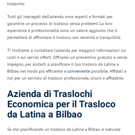
trasporto.
Tutti gli impiegati dell’azienda sono esperti e formati per
garantire un processo di trasloco senza problemi. La loro
esperienza e professionalità sono un valore aggiunto che ti
permetterà di affrontare il trasloco con serenità e tranquillità.
Ti invitiamo a contattare l’azienda per maggiori informazioni sui
costi e sui servizi offerti. Offriamo un preventivo gratuito e senza
impegno, per aiutarti a pianificare il tuo trasloco da Latina a
Bilbao nel modo più efficiente e
conveniente
possibile. Affidati a
noi per un servizio di trasloco professionale, sicuro e affidabile.
Azienda di Traslochi
Economica per il Trasloco
da Latina a Bilbao
Se stai pianificando un trasloco da Latina a Bilbao, è naturale