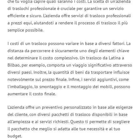
che tu voglia capire quali saranno i costi. La scelta di un’azienda
di traslochi professionale è cruciale per garantire un servizio
efficiente e sicuro. L’azienda offre servizi di trasloco professionali
a prezzi equi, aiutandoti a rendere il processo di trasloco il più
semplice possibile.
I costi di un trasloco possono variare in base a diversi fattori. La
distanza da percorrere è sicuramente uno degli elementi chiave
nel determinare il costo complessivo. Un trasloco da Latina a
Bilbao, per esempio, comporta un viaggio significativo attraverso
diversi paesi. Inoltre, la quantità di beni da trasportare influisce
notevolmente sul prezzo finale. Infine, i servizi aggiuntivi, come
l’imballaggio, lo smontaggio e il montaggio dei mobili, possono
aumentare il costo finale.
L’azienda offre un preventivo personalizzato in base alle esigenze
del cliente, con diversi pacchetti di trasloco disponibili in base
all’ampiezza e ai servizi richiesti. Questo ti permette di scegliere
il pacchetto che meglio si adatta alle tue necessità e al tuo
budget.