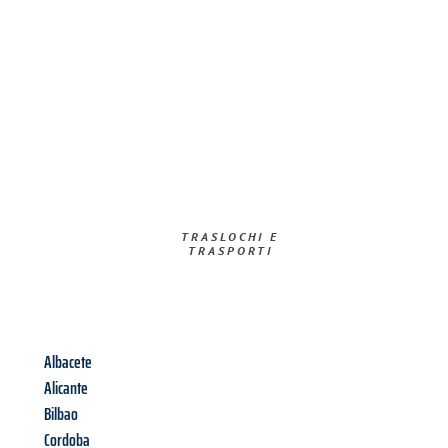
TRASLOCHI E
TRASPORTI​
Albacete
Alicante
Bilbao
Cordoba