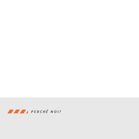
PERCHÉ NOI?