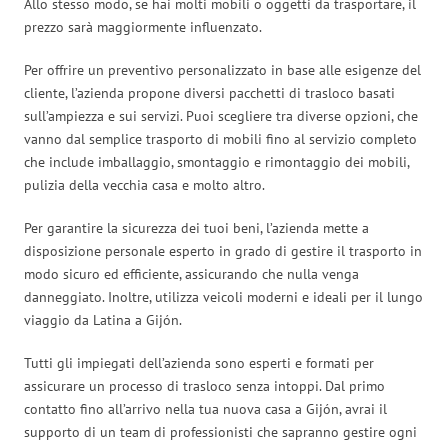
Allo stesso modo, se hai molti mobili o oggetti da trasportare, il
prezzo sarà maggiormente influenzato.
Per offrire un preventivo personalizzato in base alle esigenze del
cliente, l’azienda propone diversi pacchetti di trasloco basati
sull’ampiezza e sui servizi. Puoi scegliere tra diverse opzioni, che
vanno dal semplice trasporto di mobili fino al servizio completo
che include imballaggio, smontaggio e rimontaggio dei mobili,
pulizia della vecchia casa e molto altro.
Per garantire la sicurezza dei tuoi beni, l’azienda mette a
disposizione personale esperto in grado di gestire il trasporto in
modo sicuro ed efficiente, assicurando che nulla venga
danneggiato. Inoltre, utilizza veicoli moderni e ideali per il lungo
viaggio da Latina a Gijón.
Tutti gli impiegati dell’azienda sono esperti e formati per
assicurare un processo di trasloco senza intoppi. Dal primo
contatto fino all’arrivo nella tua nuova casa a Gijón, avrai il
supporto di un team di professionisti che sapranno gestire ogni