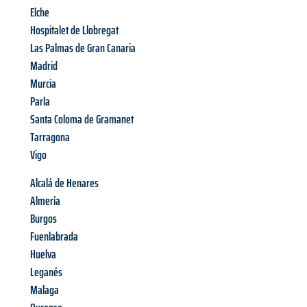
Elche
Hospitalet de Llobregat
Las Palmas de Gran Canaria
Madrid
Murcia
Parla
Santa Coloma de Gramanet
Tarragona
Vigo
Alcalá de Henares
Almería
Burgos
Fuenlabrada
Huelva
Leganés
Malaga