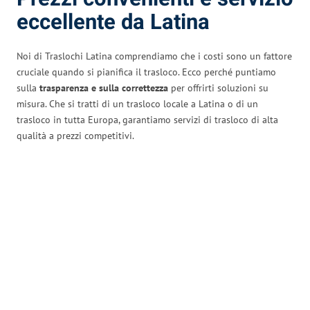
eccellente da Latina
Noi di Traslochi Latina comprendiamo che i costi sono un fattore
cruciale quando si pianifica il trasloco. Ecco perché puntiamo
sulla
trasparenza e sulla correttezza
per offrirti soluzioni su
misura. Che si tratti di un trasloco locale a Latina o di un
trasloco in tutta Europa, garantiamo servizi di trasloco di alta
qualità a prezzi competitivi.