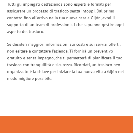
Tutti gli impiegati dell’azienda sono esperti e formati per
assicurare un processo di trasloco senza intoppi. Dal primo
contatto fino all’arrivo nella tua nuova casa a Gijón, avrai il
supporto di un team di professionisti che sapranno gestire ogni
aspetto del trasloco.
Se desideri maggiori informazioni sui costi e sui servizi offerti,
non esitare a contattare l’azienda. Ti fornirà un preventivo
gratuito e senza impegno, che ti permetterà di pianificare il tuo
trasloco con tranquillità e sicurezza. Ricordati, un trasloco ben
organizzato è la chiave per iniziare la tua nuova vita a Gijón nel
modo migliore possibile.
Traslochi Latina in numeri: