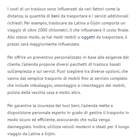
I costi di un trasloco sono influenzati da vari fattori come la
distanza, la quantità di
beni
da trasportare e i servizi addizionali
richiesti. Per esempio, traslocare da Latina a Gijón comporta un
viaggio di oltre 2000 chilometri, il che influenzerà il costo finale.
Allo stesso modo, se hai molti mobili o
oggetti
da trasportare, il
prezzo sarà maggiormente influenzato.
Per offrire un preventivo personalizzato in base alle esigenze del
cliente, l’azienda propone diversi pacchetti di trasloco basati
sull’ampiezza e sui servizi. Puoi scegliere tra diverse opzioni, che
vanno dal semplice trasporto di mobili fino al servizio completo
che include imballaggio, smontaggio e rimontaggio dei mobili,
pulizia della vecchia casa e molto altro.
Per garantire la sicurezza dei tuoi beni, l’azienda mette a
disposizione personale esperto in grado di gestire il trasporto in
modo sicuro ed efficiente, assicurando che nulla venga
danneggiato. Inoltre, utilizza veicoli moderni e ideali per il lungo
viaggio da Latina a Gijón.