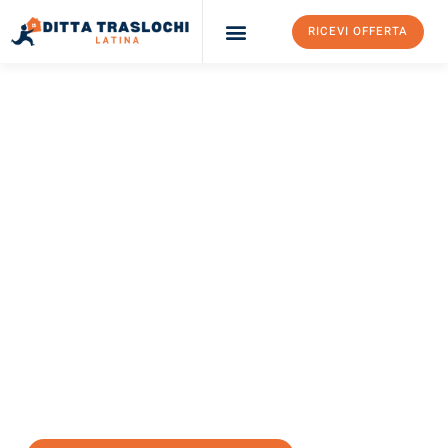
RICEVI OFFERTA
Ditta Traslochi Latina
Servizi Traslochi Latina
Costi e prezzi
TRASLOCHI LATINA
Traslochi Latina
Gijón
Il tuo trasloco Latina Gijón può essere così facile! Sperimenta il
nostro
servizio di prima classe
e assicurati i
migliori prezzi in
Latina
.
Richiedo ora la tua offerta personalizzata e fai il primo passo
verso un trasloco senza stress a Gijón