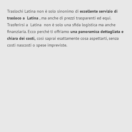
Traslochi Latina non è solo sinonimo di
eccellente
servizio di
trasloco
a
Latina
, ma anche di prezzi trasparenti ed equi.
Trasferirsi a
Latina
non è solo una sfida logistica ma anche
finanziaria. Ecco perché ti offriamo
una panoramica dettagliata e
chiara dei costi,
così saprai esattamente cosa aspettarti, senza
costi nascosti o spese impreviste.