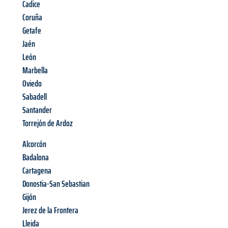
Cadice
Coruña
Getafe
Jaén
León
Marbella
Oviedo
Sabadell
Santander
Torrejón de Ardoz
Alcorcón
Badalona
Cartagena
Donostia-San Sebastian
Gijón
Jerez de la Frontera
Lleida