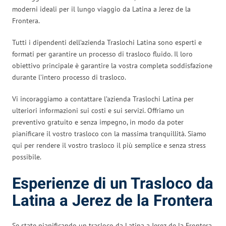
moderni ideali per il lungo viaggio da Latina a Jerez de la
Frontera.
Tutti i dipendenti dell’azienda Traslochi Latina sono esperti e
formati per garantire un processo di trasloco fluido. Il loro
obiettivo principale è garantire la vostra completa soddisfazione
durante l’intero processo di trasloco.
Vi incoraggiamo a contattare l’azienda Traslochi Latina per
ulteriori informazioni sui costi e sui servizi. Offriamo un
preventivo gratuito e senza impegno, in modo da poter
pianificare il vostro trasloco con la massima tranquillità. Siamo
qui per rendere il vostro trasloco il più semplice e senza stress
possibile.
Esperienze di un Trasloco da
Latina a Jerez de la Frontera
Se state pianificando un trasloco da Latina a Jerez de la Frontera,