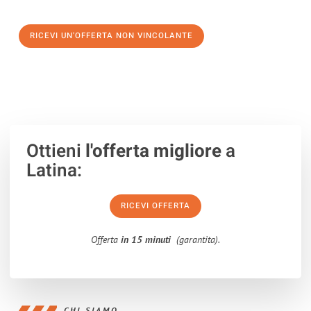
verso un trasloco senza stress a Jerez de la Frontera
RICEVI UN'OFFERTA NON VINCOLANTE
100% non vincolante – Risposta garantita entro 15 minuti.
Ottieni
l'offerta migliore
a
Latina:
RICEVI OFFERTA
Offerta
in 15 minuti
(garantita).
CHI SIAMO