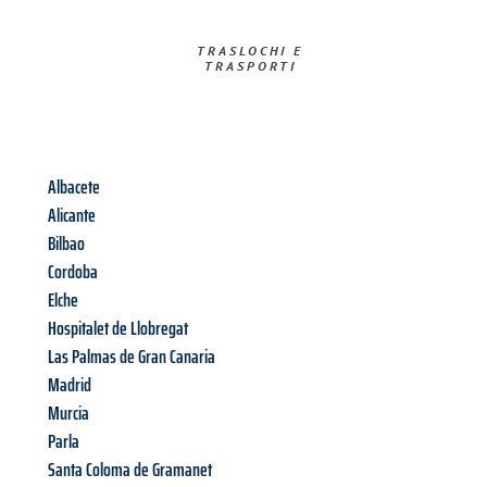
TRASLOCHI E
TRASPORTI​
Albacete
Alicante
Bilbao
Cordoba
Elche
Hospitalet de Llobregat
Las Palmas de Gran Canaria
Madrid
Murcia
Parla
Santa Coloma de Gramanet