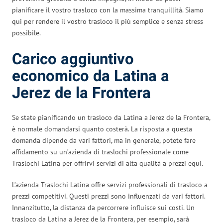
pianificare il vostro trasloco con la massima tranquillità. Siamo
qui per rendere il vostro trasloco il più semplice e senza stress
possibile.
Carico aggiuntivo
economico da Latina a
Jerez de la Frontera
Se state pianificando un trasloco da Latina a Jerez de la Frontera,
è normale domandarsi quanto costerà. La risposta a questa
domanda dipende da vari fattori, ma in generale, potete fare
affidamento su un’azienda di traslochi professionale come
Traslochi Latina per offrirvi servizi di alta qualità a prezzi equi.
L’azienda Traslochi Latina offre servizi professionali di trasloco a
prezzi competitivi. Questi prezzi sono influenzati da vari fattori.
Innanzitutto, la distanza da percorrere influisce sui costi. Un
trasloco da Latina a Jerez de la Frontera, per esempio, sarà