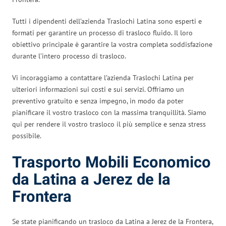
Tutti i dipendenti dell’azienda Traslochi Latina sono esperti e
formati per garantire un processo di trasloco fluido. Il loro
obiettivo principale è garantire la vostra completa soddisfazione
durante l’intero processo di trasloco.
Vi incoraggiamo a contattare l’azienda Traslochi Latina per
ulteriori informazioni sui costi e sui servizi. Offriamo un
preventivo gratuito e senza impegno, in modo da poter
pianificare il vostro trasloco con la massima tranquillità. Siamo
qui per rendere il vostro trasloco il più semplice e senza stress
possibile.
Trasporto Mobili Economico
da Latina a Jerez de la
Frontera
Se state pianificando un trasloco da Latina a Jerez de la Frontera,