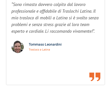
“Sono rimasto davvero colpito dal lavoro
professionale e affidabile di Traslochi Latina. Il
mio trasloco di mobili a Latina si è svolto senza
problemi e senza stress grazie al loro team
esperto e cordiale. Li raccomando vivamente!”.
Tommaso Leonardini
Trasloco a Latina