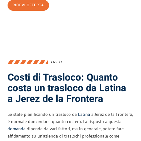
RICEVI OFFERTA
0299948957
INFO
Costi di Trasloco: Quanto
costa un trasloco da Latina
a Jerez de la Frontera
Se state pianificando un trasloco da
Latina
a Jerez de la Frontera,
è normale domandarsi quanto costerà. La risposta a questa
domanda
dipende da vari fattori, ma in generale, potete fare
affidamento su un’azienda di traslochi professionale come