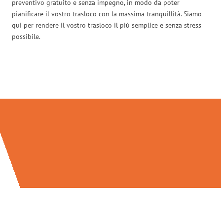
preventivo gratuito e senza impegno, in modo da poter
pianificare il vostro trasloco con la massima tranquillità. Siamo
qui per rendere il vostro trasloco il più semplice e senza stress
possibile.
Traslochi Latina in numeri: