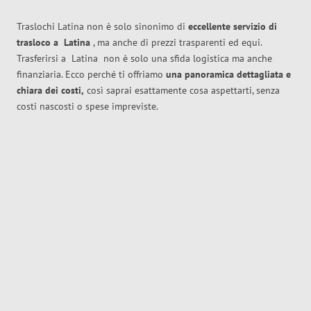
Traslochi Latina non è solo sinonimo di
eccellente
servizio di
trasloco
a
Latina
, ma anche di prezzi trasparenti ed equi.
Trasferirsi a
Latina
non è solo una sfida logistica ma anche
finanziaria. Ecco perché ti offriamo
una panoramica dettagliata e
chiara dei costi,
così saprai esattamente cosa aspettarti, senza
costi nascosti o spese impreviste.