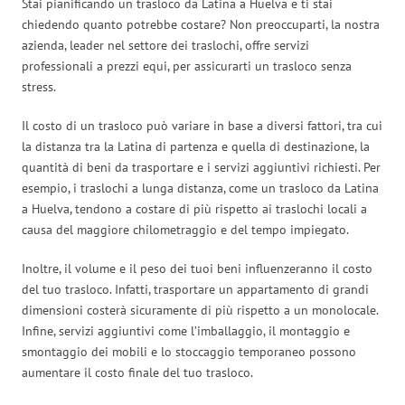
Stai pianificando un trasloco da Latina a Huelva e ti stai
chiedendo quanto potrebbe costare? Non preoccuparti, la nostra
azienda, leader nel settore dei traslochi, offre servizi
professionali a prezzi equi, per assicurarti un trasloco senza
stress.
Il costo di un trasloco può variare in base a diversi fattori, tra cui
la distanza tra la Latina di partenza e quella di destinazione, la
quantità di beni da trasportare e i servizi aggiuntivi richiesti. Per
esempio, i traslochi a lunga distanza, come un trasloco da Latina
a Huelva, tendono a costare di più rispetto ai traslochi locali a
causa del maggiore chilometraggio e del tempo impiegato.
Inoltre, il volume e il peso dei tuoi beni influenzeranno il costo
del tuo trasloco. Infatti, trasportare un appartamento di grandi
dimensioni costerà sicuramente di più rispetto a un monolocale.
Infine, servizi aggiuntivi come l’imballaggio, il montaggio e
smontaggio dei mobili e lo stoccaggio temporaneo possono
aumentare il costo finale del tuo trasloco.