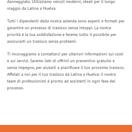
danneggiato. Utilizziamo veicoli moderni, ideali per il lungo
viaggio da Latina a Huelva.
Tutti i dipendenti della nostra azienda sono esperti e formati per
garantire un processo di trasloco senza intoppi. La nostra
priorità è la tua soddisfazione e faremo tutto il possibile per
assicurarti un trasloco senza problemi.
Ti incoraggiamo a contattarci per ulteriori informazioni sui costi
e sui servizi. Saremo lieti di offrirti un preventivo gratuito e
senza impegno, per aiutarti a pianificare il tuo prossimo trasloco.
Affidati a noi per il tuo trasloco da Latina a Huelva: il nostro
team di professionisti è pronto ad assisterti in ogni fase del
processo.
Traslochi Latina in numeri: