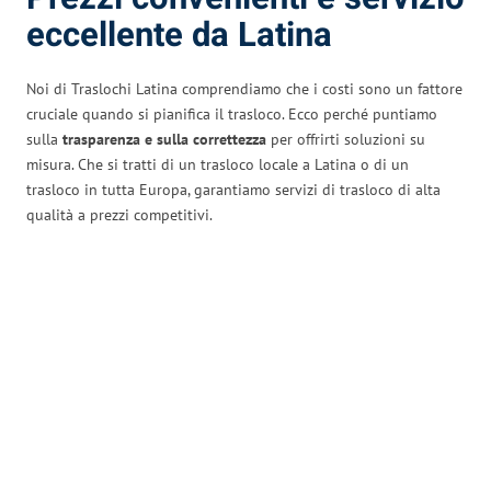
eccellente da Latina
Noi di Traslochi Latina comprendiamo che i costi sono un fattore
cruciale quando si pianifica il trasloco. Ecco perché puntiamo
sulla
trasparenza e sulla correttezza
per offrirti soluzioni su
misura. Che si tratti di un trasloco locale a Latina o di un
trasloco in tutta Europa, garantiamo servizi di trasloco di alta
qualità a prezzi competitivi.