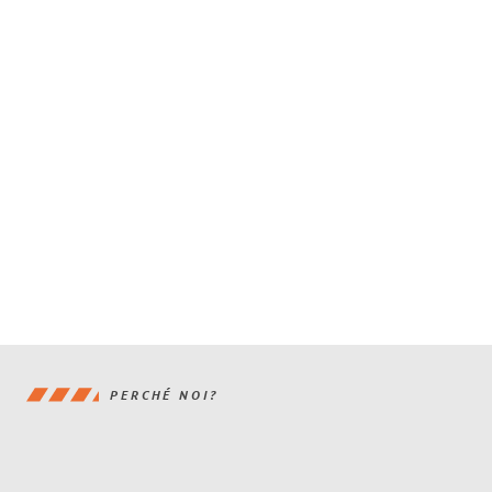
PERCHÉ NOI?