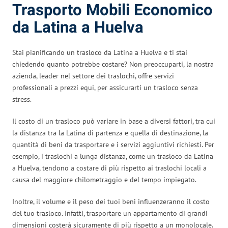
Trasporto Mobili Economico
da Latina a Huelva
Stai pianificando un trasloco da Latina a Huelva e ti stai
chiedendo quanto potrebbe costare? Non preoccuparti, la nostra
azienda, leader nel settore dei traslochi, offre servizi
professionali a prezzi equi, per assicurarti un trasloco senza
stress.
Il costo di un trasloco può variare in base a diversi fattori, tra cui
la distanza tra la Latina di partenza e quella di destinazione, la
quantità di beni da trasportare e i servizi aggiuntivi richiesti. Per
esempio, i traslochi a lunga distanza, come un trasloco da Latina
a Huelva, tendono a costare di più rispetto ai traslochi locali a
causa del maggiore chilometraggio e del tempo impiegato.
Inoltre, il volume e il peso dei tuoi beni influenzeranno il costo
del tuo trasloco. Infatti, trasportare un appartamento di grandi
dimensioni costerà sicuramente di più rispetto a un monolocale.