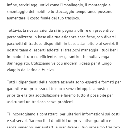
Infine, servizi aggiuntivi come l’imballaggio, il montaggio e
smontaggio dei mobili e lo stoccaggio temporaneo possono
aumentare il costo finale del tuo trasloco.
Tuttavia, la nostra azienda si impegna a offrire un preventivo
personalizzato in base alle tue esigenze specifiche, con diversi
pacchetti di trasloco disponibili in base all’ambito e ai servizi. Il
nostro team di esperti addetti ai traslochi maneggia i tuoi beni
in modo sicuro ed efficiente, per garantire che nulla venga
danneggiato. Utilizziamo veicoli moderni, ideali per il lungo
viaggio da Latina a Huelva.
Tutti i dipendenti della nostra azienda sono esperti e formati per
garantire un processo di trasloco senza intoppi. La nostra
priorità è la tua soddisfazione e faremo tutto il possibile per
assicurarti un trasloco senza problemi.
Ti incoraggiamo a contattarci per ulteriori informazioni sui costi
e sui servizi. Saremo lieti di offrirti un preventivo gratuito e
senza impegno, per aiutarti a pianificare il tuo prossimo trasloco.