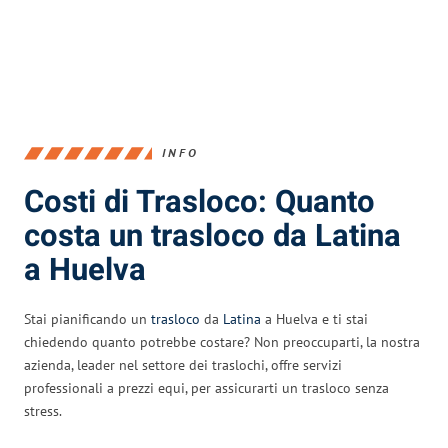
INFO
Costi di Trasloco: Quanto
costa un trasloco da Latina
a Huelva
Stai pianificando un
trasloco
da
Latina
a Huelva e ti stai
chiedendo quanto potrebbe costare? Non preoccuparti, la nostra
azienda, leader nel settore dei traslochi, offre servizi
professionali a prezzi equi, per assicurarti un trasloco senza
stress.