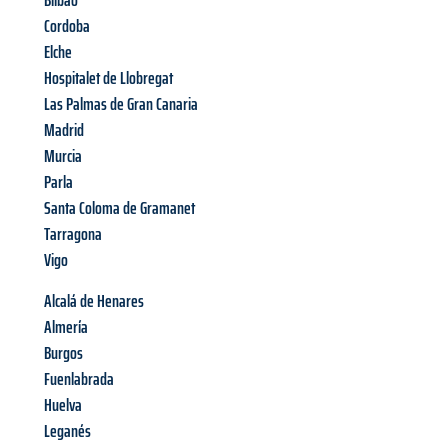
Bilbao
Cordoba
Elche
Hospitalet de Llobregat
Las Palmas de Gran Canaria
Madrid
Murcia
Parla
Santa Coloma de Gramanet
Tarragona
Vigo
Alcalá de Henares
Almería
Burgos
Fuenlabrada
Huelva
Leganés