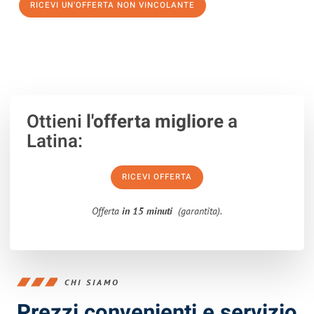
RICEVI UN'OFFERTA NON VINCOLANTE
100% non vincolante – Risposta garantita entro 15 minuti.
Ottieni
l'offerta migliore
a
Latina:
RICEVI OFFERTA
Offerta
in 15 minuti
(garantita).
CHI SIAMO
Prezzi convenienti e servizio