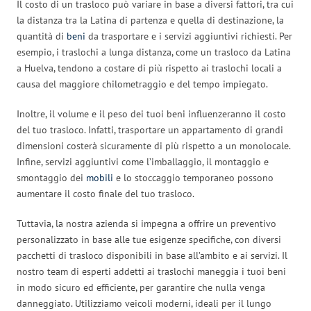
Il costo di un trasloco può variare in base a diversi fattori, tra cui
la distanza tra la Latina di partenza e quella di destinazione, la
quantità di
beni
da trasportare e i servizi aggiuntivi richiesti. Per
esempio, i traslochi a lunga distanza, come un trasloco da Latina
a Huelva, tendono a costare di più rispetto ai traslochi locali a
causa del maggiore chilometraggio e del tempo impiegato.
Inoltre, il volume e il peso dei tuoi beni influenzeranno il costo
del tuo trasloco. Infatti, trasportare un appartamento di grandi
dimensioni costerà sicuramente di più rispetto a un monolocale.
Infine, servizi aggiuntivi come l’imballaggio, il montaggio e
smontaggio dei
mobili
e lo stoccaggio temporaneo possono
aumentare il costo finale del tuo trasloco.
Tuttavia, la nostra azienda si impegna a offrire un preventivo
personalizzato in base alle tue esigenze specifiche, con diversi
pacchetti di trasloco disponibili in base all’ambito e ai servizi. Il
nostro team di esperti addetti ai traslochi maneggia i tuoi beni
in modo sicuro ed efficiente, per garantire che nulla venga
danneggiato. Utilizziamo veicoli moderni, ideali per il lungo