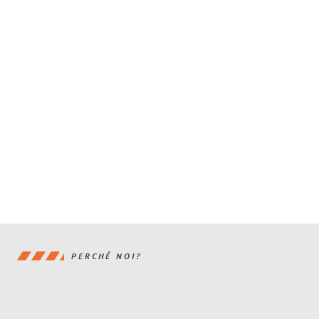
PERCHÉ NOI?