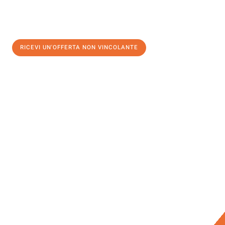
RICEVI UN'OFFERTA NON VINCOLANTE