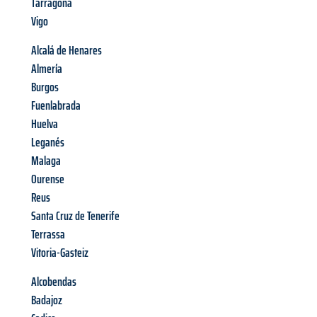
Tarragona
Vigo
Alcalá de Henares
Almería
Burgos
Fuenlabrada
Huelva
Leganés
Malaga
Ourense
Reus
Santa Cruz de Tenerife
Terrassa
Vitoria-Gasteiz
Alcobendas
Badajoz