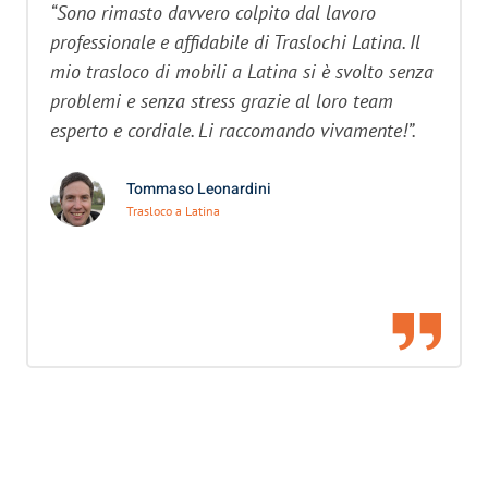
“Sono rimasto davvero colpito dal lavoro
professionale e affidabile di Traslochi Latina. Il
mio trasloco di mobili a Latina si è svolto senza
problemi e senza stress grazie al loro team
esperto e cordiale. Li raccomando vivamente!”.
Tommaso Leonardini
Trasloco a Latina