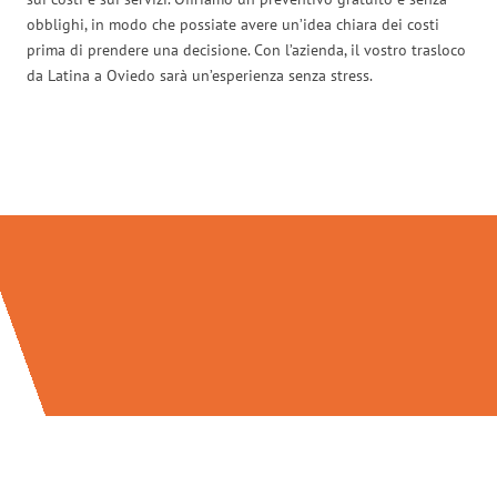
obblighi, in modo che possiate avere un’idea chiara dei costi
prima di prendere una decisione. Con l’azienda, il vostro trasloco
da Latina a Oviedo sarà un’esperienza senza stress.
Traslochi Latina in numeri: