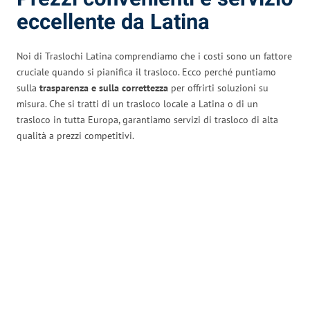
eccellente da Latina
Noi di Traslochi Latina comprendiamo che i costi sono un fattore
cruciale quando si pianifica il trasloco. Ecco perché puntiamo
sulla
trasparenza e sulla correttezza
per offrirti soluzioni su
misura. Che si tratti di un trasloco locale a Latina o di un
trasloco in tutta Europa, garantiamo servizi di trasloco di alta
qualità a prezzi competitivi.