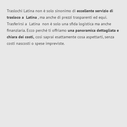
Traslochi Latina non è solo sinonimo di
eccellente
servizio di
trasloco
a
Latina
, ma anche di prezzi trasparenti ed equi.
Trasferirsi a
Latina
non è solo una sfida logistica ma anche
finanziaria. Ecco perché ti offriamo
una panoramica dettagliata e
chiara dei costi,
così saprai esattamente cosa aspettarti, senza
costi nascosti o spese impreviste.