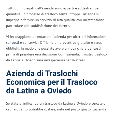
Tutti gli impiegati dell’azienda sono esperti e addestrati per
garantire un processo di trasloco senza intoppi. L’azienda si
impegna a fornire un servizio di alta qualità, con un’attenzione
particolare alla soddisfazione del cliente.
Vi incoraggiamo a contattare l’azienda per ulteriori informazioni
sui
costi
e sui servizi. Offriamo un preventivo gratuito e senza
obblighi, in modo che possiate avere un’idea chiara dei costi
prima di prendere una decisione. Con l’azienda, il vostro trasloco
da Latina a Oviedo sarà un’esperienza senza stress.
Azienda di Traslochi
Economica per il Trasloco
da Latina a Oviedo
Se state pianificando un trasloco da Latina a Oviedo e cercate di
capire quanto potrebbe costare, siete nel posto giusto. L’azienda