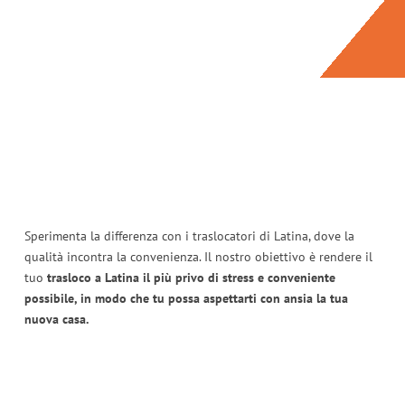
Sperimenta la differenza con i traslocatori di Latina, dove la
qualità incontra la convenienza. Il nostro obiettivo è rendere il
tuo
trasloco a Latina il più privo di stress e conveniente
possibile, in modo che tu possa aspettarti con ansia la tua
nuova casa.