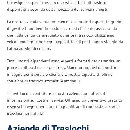
tue esigenze specifiche, con diversi pacchetti di trasloco
disponibili a seconda dell’ampiezza e dei servizi richiesti.
La nostra azienda vanta un team di traslocatori esperti, in grado
di gestire i tuoi beni in modo sicuro ed efficiente, assicurando
che nulla venga danneggiato durante il trasloco. Utilizziamo
veicoli moderni e ben equipaggiati, ideali per il lungo viaggio da
Latina ad Aberdeenshire.
Tutti i nostri dipendenti sono esperti e formati per garantire un
processo di trasloco senza stress. Siamo orgogliosi del nostro
impegno per il servizio clienti e la nostra capacità di offrire
soluzioni di trasloco efficienti e affidabili.
Ti invitiamo a contattare la nostra azienda per ulteriori
informazioni sui costi e i servizi. Offriamo un preventivo gratuito
e senza impegno, per aiutarti a pianificare il tuo trasloco con la
massima tranquillità.
Azienda di Traslochi