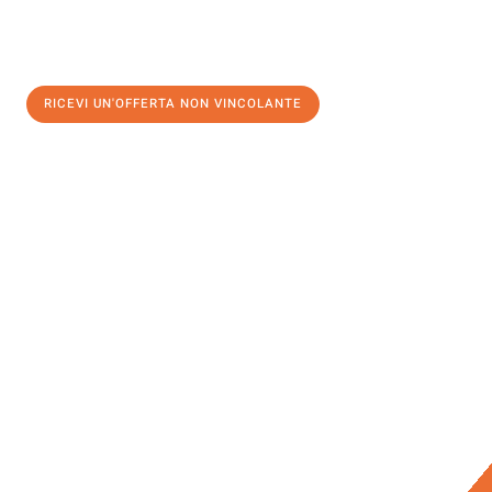
RICEVI UN'OFFERTA NON VINCOLANTE