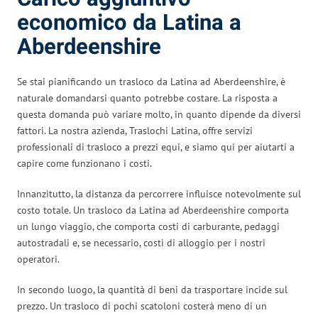
economico da Latina a
Aberdeenshire
Se stai pianificando un trasloco da Latina ad Aberdeenshire, è
naturale domandarsi quanto potrebbe costare. La risposta a
questa domanda può variare molto, in quanto dipende da diversi
fattori. La nostra azienda, Traslochi Latina, offre servizi
professionali di trasloco a prezzi equi, e siamo qui per aiutarti a
capire come funzionano i costi.
Innanzitutto, la distanza da percorrere influisce notevolmente sul
costo totale. Un trasloco da Latina ad Aberdeenshire comporta
un lungo viaggio, che comporta costi di carburante, pedaggi
autostradali e, se necessario, costi di alloggio per i nostri
operatori.
In secondo luogo, la quantità di beni da trasportare incide sul
prezzo. Un trasloco di pochi scatoloni costerà meno di un