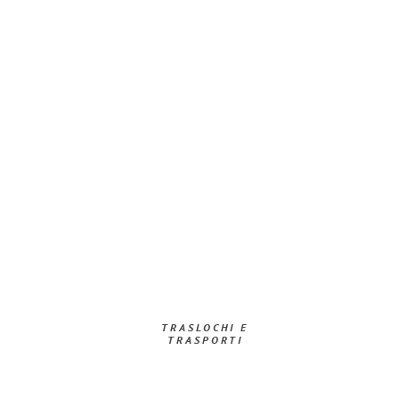
TRASLOCHI E
TRASPORTI​