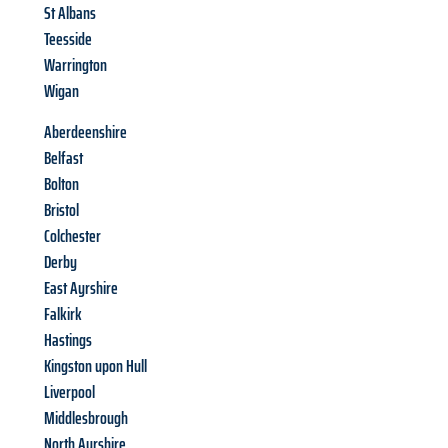
St Albans
Teesside
Warrington
Wigan
Aberdeenshire
Belfast
Bolton
Bristol
Colchester
Derby
East Ayrshire
Falkirk
Hastings
Kingston upon Hull
Liverpool
Middlesbrough
North Ayrshire