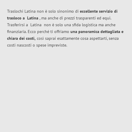
Traslochi Latina non è solo sinonimo di
eccellente
servizio di
trasloco
a
Latina
, ma anche di prezzi trasparenti ed equi.
Trasferirsi a
Latina
non è solo una sfida logistica ma anche
finanziaria. Ecco perché ti offriamo
una panoramica dettagliata e
chiara dei costi,
così saprai esattamente cosa aspettarti, senza
costi nascosti o spese impreviste.