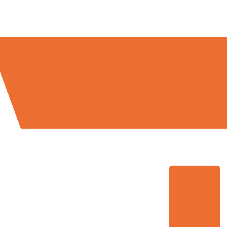
Traslochi Latina in numeri: