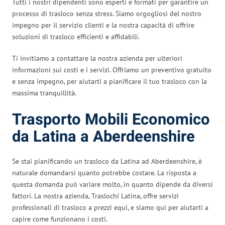
Tutti i nostri dipendenti sono esperti e formati per garantire un
processo di trasloco senza stress. Siamo orgogliosi del nostro
impegno per il servizio clienti e la nostra capacità di offrire
soluzioni di trasloco efficienti e affidabili.
Ti invitiamo a contattare la nostra azienda per ulteriori
informazioni sui costi e i servizi. Offriamo un preventivo gratuito
e senza impegno, per aiutarti a pianificare il tuo trasloco con la
massima tranquillità.
Trasporto Mobili Economico
da Latina a Aberdeenshire
Se stai pianificando un trasloco da Latina ad Aberdeenshire, è
naturale domandarsi quanto potrebbe costare. La risposta a
questa domanda può variare molto, in quanto dipende da diversi
fattori. La nostra azienda, Traslochi Latina, offre servizi
professionali di trasloco a prezzi equi, e siamo qui per aiutarti a
capire come funzionano i costi.