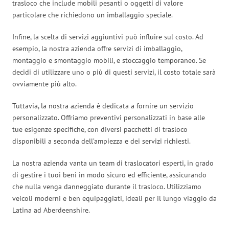
trasloco che include mobili pesanti o oggetti di valore
particolare che richiedono un imballaggio speciale.
Infine, la scelta di servizi aggiuntivi può influire sul costo. Ad
esempio, la nostra azienda offre servizi di imballaggio,
montaggio e smontaggio mobili, e stoccaggio temporaneo. Se
decidi di utilizzare uno o più di questi servizi, il costo totale sarà
ovviamente più alto.
Tuttavia, la nostra azienda è dedicata a fornire un servizio
personalizzato. Offriamo preventivi personalizzati in base alle
tue esigenze specifiche, con diversi pacchetti di trasloco
disponibili a seconda dell’ampiezza e dei servizi richiesti.
La nostra azienda vanta un team di traslocatori esperti, in grado
di gestire i tuoi beni in modo sicuro ed efficiente, assicurando
che nulla venga danneggiato durante il trasloco. Utilizziamo
veicoli moderni e ben equipaggiati, ideali per il lungo viaggio da
Latina ad Aberdeenshire.