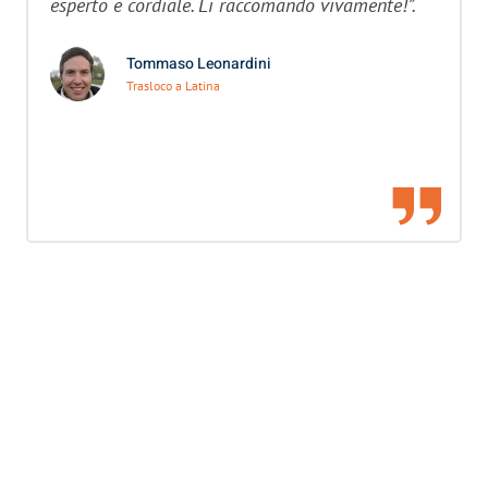
esperto e cordiale. Li raccomando vivamente!”.
Tommaso Leonardini
Trasloco a Latina