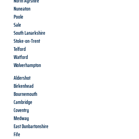
North Ayrshire
Nuneaton
Poole
Sale
South Lanarkshire
Stoke-on-Trent
Telford
Watford
Wolverhampton
Aldershot
Birkenhead
Bournemouth
Cambridge
Coventry
Medway
East Dunbartonshire
Fife