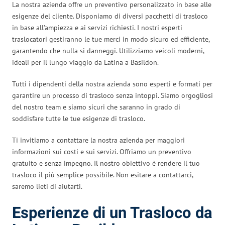
La nostra azienda offre un preventivo personalizzato in base alle
esigenze del cliente. Disponiamo di diversi pacchetti di trasloco
in base all’ampiezza e ai servizi richiesti. I nostri esperti
traslocatori gestiranno le tue merci in modo sicuro ed efficiente,
garantendo che nulla si danneggi. Utilizziamo veicoli moderni,
ideali per il lungo viaggio da Latina a Basildon.
Tutti i dipendenti della nostra azienda sono esperti e formati per
garantire un processo di trasloco senza intoppi. Siamo orgogliosi
del nostro team e siamo sicuri che saranno in grado di
soddisfare tutte le tue esigenze di trasloco.
Ti invitiamo a contattare la nostra azienda per maggiori
informazioni sui costi e sui servizi. Offriamo un preventivo
gratuito e senza impegno. Il nostro obiettivo è rendere il tuo
trasloco il più semplice possibile. Non esitare a contattarci,
saremo lieti di aiutarti.
Esperienze di un Trasloco da