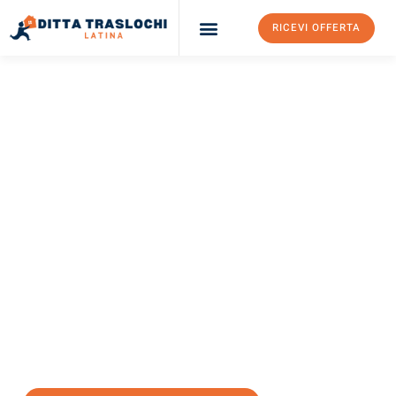
RICEVI OFFERTA
Ditta Traslochi Latina
Servizi Traslochi Latina
Costi e prezzi
TRASLOCHI LATINA
Traslochi Latina
Basildon
Il tuo trasloco Latina Basildon può essere così facile!
Sperimenta il nostro
servizio di prima classe
e assicurati i
migliori prezzi in Latina
.
Richiedo ora la tua offerta personalizzata e fai il primo passo
verso un trasloco senza stress a Basildon