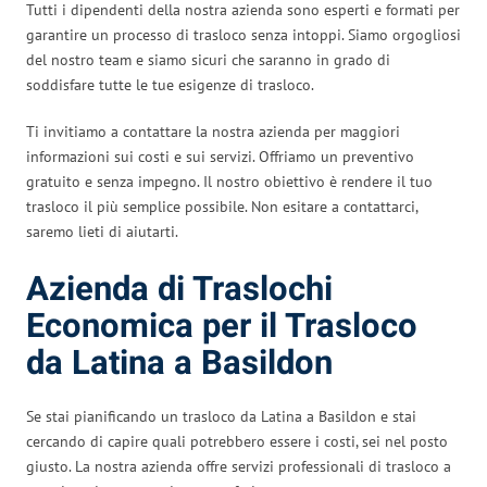
Tutti i dipendenti della nostra azienda sono esperti e formati per
garantire un processo di trasloco senza intoppi. Siamo orgogliosi
del nostro team e siamo sicuri che saranno in grado di
soddisfare tutte le tue esigenze di trasloco.
Ti invitiamo a contattare la nostra azienda per maggiori
informazioni sui costi e sui servizi. Offriamo un preventivo
gratuito e senza impegno. Il nostro obiettivo è rendere il tuo
trasloco il più semplice possibile. Non esitare a contattarci,
saremo lieti di aiutarti.
Azienda di Traslochi
Economica per il Trasloco
da Latina a Basildon
Se stai pianificando un trasloco da Latina a Basildon e stai
cercando di capire quali potrebbero essere i costi, sei nel posto
giusto. La nostra azienda offre servizi professionali di trasloco a