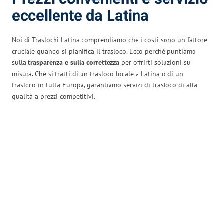
eccellente da Latina
Noi di Traslochi Latina comprendiamo che i costi sono un fattore
cruciale quando si pianifica il trasloco. Ecco perché puntiamo
sulla
trasparenza e sulla correttezza
per offrirti soluzioni su
misura. Che si tratti di un trasloco locale a Latina o di un
trasloco in tutta Europa, garantiamo servizi di trasloco di alta
qualità a prezzi competitivi.