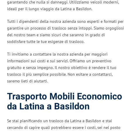
garantendo che nulla si danneggi. Utilizziamo veicoli moderni,
ideali per il lungo viaggio da Latina a Basildon.
Tutti i dipendenti della nostra azienda sono esperti e formati per
garantire un processo di trasloco senza intoppi. Siamo orgogliosi
del nostro team e siamo sicuri che saranno in grado di
soddisfare tutte le tue esigenze di trasloco.
Ti invitiamo a contattare la nostra azienda per maggiori
informazioni sui costi e sui servizi. Offriamo un preventivo
gratuito e senza impegno. Il nostro obiettivo è rendere il tuo
trasloco il più semplice possibile. Non esitare a contattarci,
saremo lieti di aiutarti.
Trasporto Mobili Economico
da Latina a Basildon
Se stai pianificando un trasloco da Latina a Basildon e stai
cercando di capire quali potrebbero essere i costi, sei nel posto