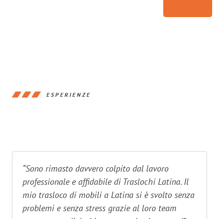
ESPERIENZE
“Sono rimasto davvero colpito dal lavoro
professionale e affidabile di Traslochi Latina. Il
mio trasloco di mobili a Latina si è svolto senza
problemi e senza stress grazie al loro team