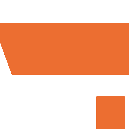
Traslochi Latina in numeri: