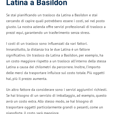
Latina a Basildon
Se stai pianificando un trasloco da Latina a Basildon e stai
cercando di capire quali potrebbero essere i costi, sei nel posto
giusto. La nostra azienda offre servizi professionali di trasloco a
prezzi equi, garantendo un trasferimento senza stress.
I costi di un trasloco sono influenzati da vari fattori.
Innanzitutto, la distanza tra le due Latina è un fattore
significativo. Un trasloco da Latina a Basildon, per esempio, ha
un costo maggiore rispetto a un trasloco all’interno della stessa
Latina a causa dei chilometri da percorrere. Inoltre, l’importo
delle merci da trasportare influisce sul costo totale. Più oggetti
hai, più il prezzo aumenta.
Un altro fattore da considerare sono i servizi aggiuntivi richiesti.
Se hai bisogno di un servizio di imballaggio, ad esempio, questo
avrà un costo extra. Allo stesso modo, se hai bisogno di
trasportare oggetti particolarmente grandi o pesanti, come un
pianoforte, il costo sarà maggiore.