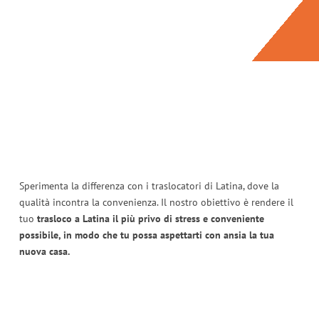
Sperimenta la differenza con i traslocatori di Latina, dove la
qualità incontra la convenienza. Il nostro obiettivo è rendere il
tuo
trasloco a Latina il più privo di stress e conveniente
possibile, in modo che tu possa aspettarti con ansia la tua
nuova casa.