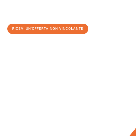
RICEVI UN'OFFERTA NON VINCOLANTE