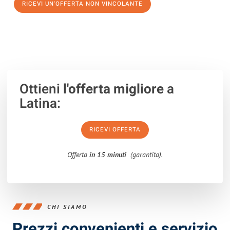
RICEVI UN'OFFERTA NON VINCOLANTE
100% non vincolante – Risposta garantita entro 15 minuti.
Ottieni
l'offerta migliore
a
Latina:
RICEVI OFFERTA
Offerta
in 15 minuti
(garantita).
CHI SIAMO
Prezzi convenienti e servizio