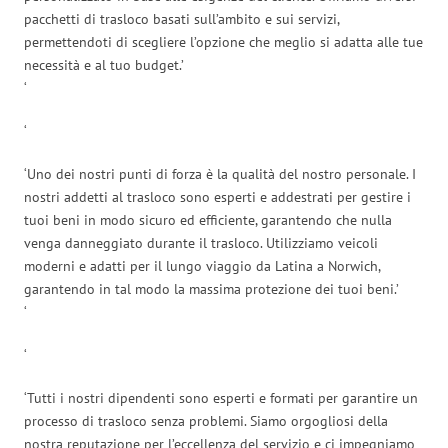
pacchetti di trasloco basati sull’ambito e sui servizi,
permettendoti di scegliere l’opzione che meglio si adatta alle tue
necessità e al tuo budget.’
‘
‘
‘Uno dei nostri punti di forza è la qualità del nostro personale. I
nostri addetti al trasloco sono esperti e addestrati per gestire i
tuoi beni in modo sicuro ed efficiente, garantendo che nulla
venga danneggiato durante il trasloco. Utilizziamo veicoli
moderni e adatti per il lungo viaggio da Latina a Norwich,
garantendo in tal modo la massima protezione dei tuoi beni.’
‘
‘
‘Tutti i nostri dipendenti sono esperti e formati per garantire un
processo di trasloco senza problemi. Siamo orgogliosi della
nostra reputazione per l’eccellenza del servizio e ci impegniamo