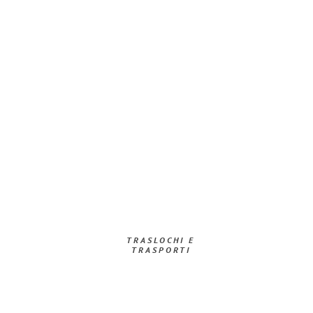
TRASLOCHI E
TRASPORTI​