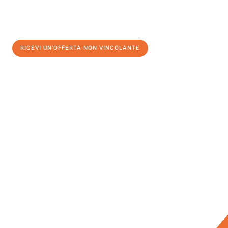
RICEVI UN'OFFERTA NON VINCOLANTE