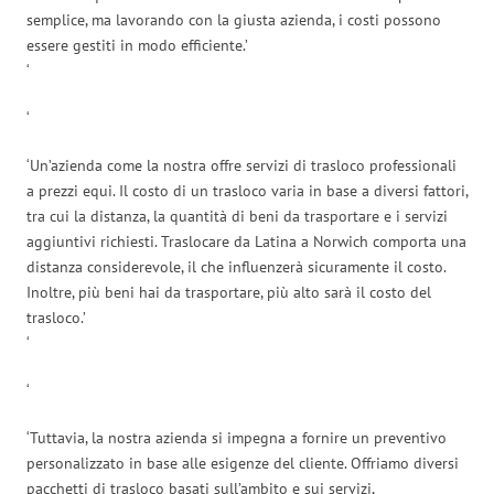
semplice, ma lavorando con la giusta azienda, i costi possono
essere gestiti in modo efficiente.’
‘
‘
‘Un’azienda come la nostra offre servizi di trasloco professionali
a prezzi equi. Il costo di un trasloco varia in base a diversi fattori,
tra cui la distanza, la quantità di beni da trasportare e i servizi
aggiuntivi richiesti. Traslocare da Latina a Norwich comporta una
distanza considerevole, il che influenzerà sicuramente il costo.
Inoltre, più beni hai da trasportare, più alto sarà il costo del
trasloco.’
‘
‘
‘Tuttavia, la nostra azienda si impegna a fornire un preventivo
personalizzato in base alle esigenze del cliente. Offriamo diversi
pacchetti di trasloco basati sull’ambito e sui servizi,