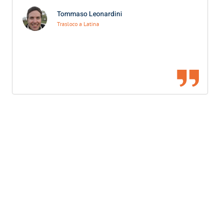
Tommaso Leonardini
Trasloco a Latina