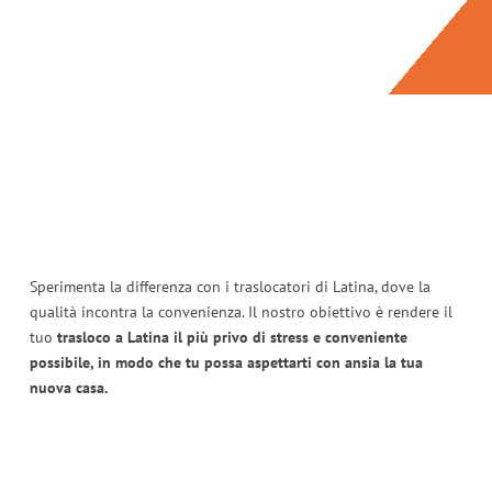
Sperimenta la differenza con i traslocatori di Latina, dove la
qualità incontra la convenienza. Il nostro obiettivo è rendere il
tuo
trasloco a Latina il più privo di stress e conveniente
possibile, in modo che tu possa aspettarti con ansia la tua
nuova casa.