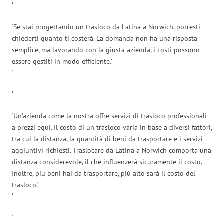
‘
‘Se stai progettando un trasloco da Latina a Norwich, potresti
chiederti quanto ti costerà. La domanda non ha una risposta
semplice, ma lavorando con la giusta azienda, i costi possono
essere gestiti in modo efficiente.’
‘
‘
‘Un’azienda come la nostra offre servizi di trasloco professionali
a prezzi equi. Il costo di un trasloco varia in base a diversi fattori,
tra cui la distanza, la quantità di beni da trasportare e i servizi
aggiuntivi richiesti. Traslocare da Latina a Norwich comporta una
distanza considerevole, il che influenzerà sicuramente il costo.
Inoltre, più beni hai da trasportare, più alto sarà il costo del
trasloco.’
‘
‘