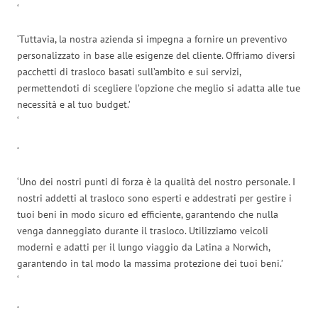
‘
‘Tuttavia, la nostra azienda si impegna a fornire un preventivo
personalizzato in base alle esigenze del cliente. Offriamo diversi
pacchetti di trasloco basati sull’ambito e sui servizi,
permettendoti di scegliere l’opzione che meglio si adatta alle tue
necessità e al tuo budget.’
‘
‘
‘Uno dei nostri punti di forza è la qualità del nostro personale. I
nostri addetti al trasloco sono esperti e addestrati per gestire i
tuoi beni in modo sicuro ed efficiente, garantendo che nulla
venga danneggiato durante il trasloco. Utilizziamo veicoli
moderni e adatti per il lungo viaggio da Latina a Norwich,
garantendo in tal modo la massima protezione dei tuoi beni.’
‘
‘