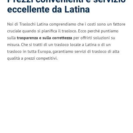
eccellente da Latina
Noi di Traslochi Latina comprendiamo che i costi sono un fattore
cruciale quando si pianifica il trasloco. Ecco perché puntiamo
sulla
trasparenza e sulla correttezza
per offrirti soluzioni su
misura. Che si tratti di un trasloco locale a Latina o di un
trasloco in tutta Europa, garantiamo servizi di trasloco di alta
qualità a prezzi competitivi.