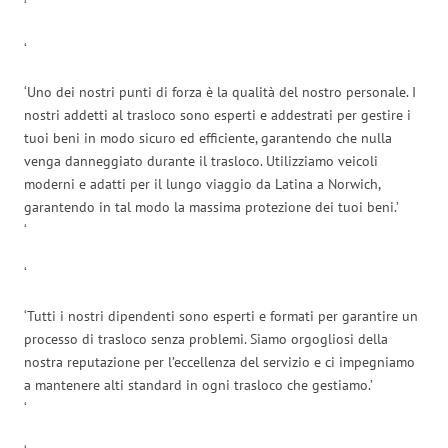
‘
‘
‘Uno dei nostri punti di forza è la qualità del nostro personale. I
nostri addetti al trasloco sono esperti e addestrati per gestire i
tuoi beni in modo sicuro ed efficiente, garantendo che nulla
venga danneggiato durante il trasloco. Utilizziamo veicoli
moderni e adatti per il lungo viaggio da Latina a Norwich,
garantendo in tal modo la massima protezione dei tuoi beni.’
‘
‘
‘Tutti i nostri dipendenti sono esperti e formati per garantire un
processo di trasloco senza problemi. Siamo orgogliosi della
nostra reputazione per l’eccellenza del servizio e ci impegniamo
a mantenere alti standard in ogni trasloco che gestiamo.’
‘