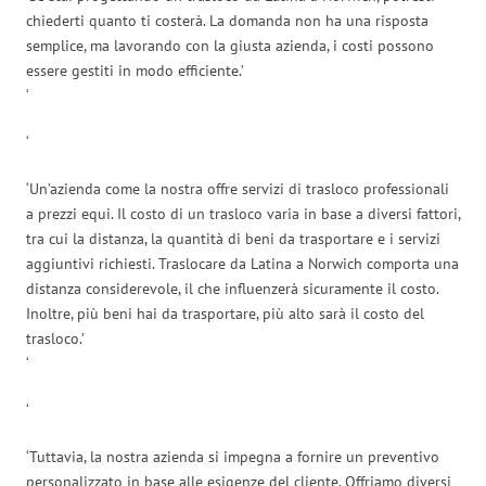
chiederti quanto ti costerà. La domanda non ha una risposta
semplice, ma lavorando con la giusta azienda, i costi possono
essere gestiti in modo efficiente.’
‘
‘
‘Un’azienda come la nostra offre servizi di trasloco professionali
a prezzi equi. Il costo di un trasloco varia in base a diversi fattori,
tra cui la distanza, la quantità di beni da trasportare e i servizi
aggiuntivi richiesti. Traslocare da Latina a Norwich comporta una
distanza considerevole, il che influenzerà sicuramente il costo.
Inoltre, più beni hai da trasportare, più alto sarà il costo del
trasloco.’
‘
‘
‘Tuttavia, la nostra azienda si impegna a fornire un preventivo
personalizzato in base alle esigenze del cliente. Offriamo diversi