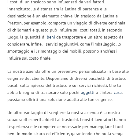
I costi di un trasloco sono influenzati da vari fattori.
Innanzitutto, la distanza tra la Latina di partenza e la
destinazione è un elemento chiave. Un trasloco da Latina a
Preston, per esempio, comporta un viaggio di diverse centinaia
di chilometri e questo può influire sui costi totali. In secondo
luogo, la quantità di
beni
da trasportare è un altro aspetto da
considerare. Infine, i servizi aggiuntivi, come l’imballaggio, lo
smontaggio e il rimontaggio dei mobili, possono anch’essi
influire sul costo finale.
La nostra azienda offre un preventivo personalizzato in base alle
esigenze del cliente. Disponiamo di diversi pacchetti di trasloco
basati sull’ampiezza del trasloco e sui servizi richiesti. Che tu
abbia bisogno di traslocare solo pochi
oggetti
o l’intera
casa
,
possiamo offrirti una soluzione adatta alle tue esigenze.
Un altro vantaggio di scegliere la nostra azienda è la nostra
squadra di esperti addetti ai traslochi. I nostri lavoratori hanno
l’esperienza e le competenze necessarie per maneggiare i tuoi
beni in modo sicuro ed efficiente, garantendo che nulla venga