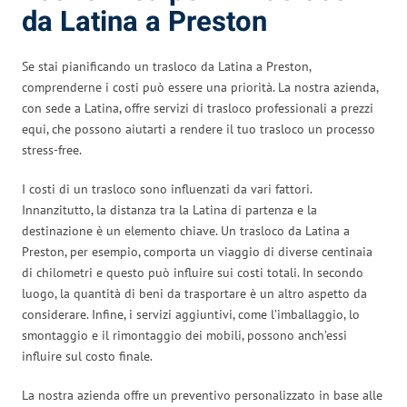
da Latina a Preston
Se stai pianificando un trasloco da Latina a Preston,
comprenderne i costi può essere una priorità. La nostra azienda,
con sede a Latina, offre servizi di trasloco professionali a prezzi
equi, che possono aiutarti a rendere il tuo trasloco un processo
stress-free.
I costi di un trasloco sono influenzati da vari fattori.
Innanzitutto, la distanza tra la Latina di partenza e la
destinazione è un elemento chiave. Un trasloco da Latina a
Preston, per esempio, comporta un viaggio di diverse centinaia
di chilometri e questo può influire sui costi totali. In secondo
luogo, la quantità di beni da trasportare è un altro aspetto da
considerare. Infine, i servizi aggiuntivi, come l’imballaggio, lo
smontaggio e il rimontaggio dei mobili, possono anch’essi
influire sul costo finale.
La nostra azienda offre un preventivo personalizzato in base alle