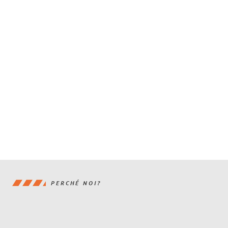
PERCHÉ NOI?