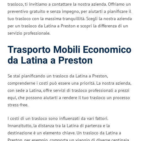
trasloco, ti invitiamo a contattare la nostra azienda. Offriamo un
preventivo gratuito e senza impegno, per aiutarti a pianificare il
tuo trasloco con la massima tranquillità. Scegli la nostra azienda
per un trasloco da Latina a Preston e scopri la differenza di un
servizio professionale.
Trasporto Mobili Economico
da Latina a Preston
Se stai pianificando un trasloco da Latina a Preston,
comprenderne i costi può essere una priorità. La nostra azienda,
con sede a Latina, offre servizi di trasloco professionali a prezzi
equi, che possono aiutarti a rendere il tuo trasloco un processo
stress-free.
I costi di un trasloco sono influenzati da vari fattori.
Innanzitutto, la distanza tra la Latina di partenza e la
destinazione è un elemento chiave. Un trasloco da Latina a
Preston, per esempio, comporta un viaggio di diverse centinaia