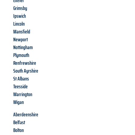
Exeter
Grimsby
Ipswich
Lincoln
Mansfield
Newport
Nottingham
Plymouth
Renfrewshire
South Ayrshire
St Albans
Teesside
Warrington
Wigan
Aberdeenshire
Belfast
Bolton