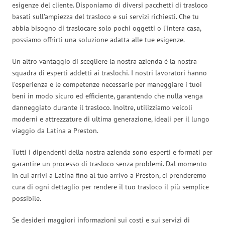
esigenze del cliente. Disponiamo di diversi pacchetti di trasloco
basati sull’ampiezza del trasloco e sui servizi richiesti. Che tu
abbia bisogno di traslocare solo pochi oggetti o l’intera casa,
possiamo offrirti una soluzione adatta alle tue esigenze.
Un altro vantaggio di scegliere la nostra azienda è la nostra
squadra di esperti addetti ai traslochi. I nostri lavoratori hanno
l’esperienza e le competenze necessarie per maneggiare i tuoi
beni in modo sicuro ed efficiente, garantendo che nulla venga
danneggiato durante il trasloco. Inoltre, utilizziamo veicoli
moderni e attrezzature di ultima generazione, ideali per il lungo
viaggio da Latina a Preston.
Tutti i dipendenti della nostra azienda sono esperti e formati per
garantire un processo di trasloco senza problemi. Dal momento
in cui arrivi a Latina fino al tuo arrivo a Preston, ci prenderemo
cura di ogni dettaglio per rendere il tuo trasloco il più semplice
possibile.
Se desideri maggiori informazioni sui costi e sui servizi di