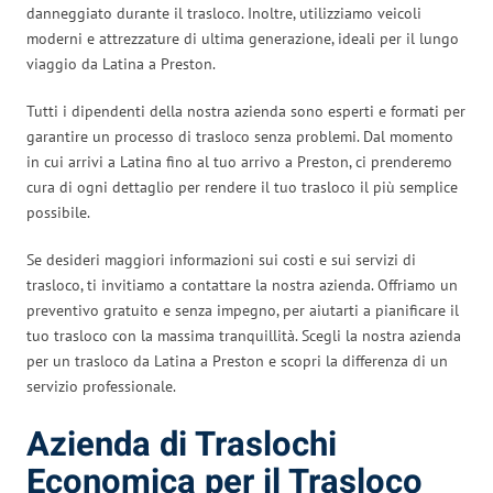
danneggiato durante il trasloco. Inoltre, utilizziamo veicoli
moderni e attrezzature di ultima generazione, ideali per il lungo
viaggio da Latina a Preston.
Tutti i dipendenti della nostra azienda sono esperti e formati per
garantire un processo di trasloco senza problemi. Dal momento
in cui arrivi a Latina fino al tuo arrivo a Preston, ci prenderemo
cura di ogni dettaglio per rendere il tuo trasloco il più semplice
possibile.
Se desideri maggiori informazioni sui costi e sui servizi di
trasloco, ti invitiamo a contattare la nostra azienda. Offriamo un
preventivo gratuito e senza impegno, per aiutarti a pianificare il
tuo trasloco con la massima tranquillità. Scegli la nostra azienda
per un trasloco da Latina a Preston e scopri la differenza di un
servizio professionale.
Azienda di Traslochi
Economica per il Trasloco