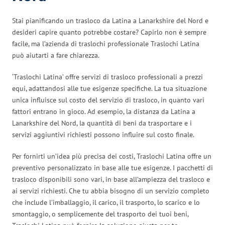
Stai pianificando un trasloco da Latina a Lanarkshire del Nord e
desideri capire quanto potrebbe costare? Capirlo non è sempre
facile, ma l’azienda di traslochi professionale Traslochi Latina
può aiutarti a fare chiarezza.
‘Traslochi Latina’ offre servizi di trasloco professionali a prezzi
equi, adattandosi alle tue esigenze specifiche. La tua situazione
unica influisce sul costo del servizio di trasloco, in quanto vari
fattori entrano in gioco. Ad esempio, la distanza da Latina a
Lanarkshire del Nord, la quantità di beni da trasportare e i
servizi aggiuntivi richiesti possono influire sul costo finale.
Per fornirti un’idea più precisa dei costi, Traslochi Latina offre un
preventivo personalizzato in base alle tue esigenze. I pacchetti di
trasloco disponibili sono vari, in base all’ampiezza del trasloco e
ai servizi richiesti. Che tu abbia bisogno di un servizio completo
che include l’imballaggio, il carico, il trasporto, lo scarico e lo
smontaggio, o semplicemente del trasporto dei tuoi beni,