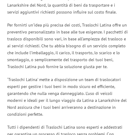
Lanarkshire del Nord, la quantità di beni da trasportare e i
servizi aggiuntivi richiesti possono influire sul costo finale.
Per fornirti un’idea più precisa dei costi, Traslochi Latina offre un
preventivo personalizzato in base alle tue esigenze. I pacchetti di
trasloco disponibili sono vari, in base all’ampiezza del trasloco e
ai servizi richiesti. Che tu abbia bisogno di un servizio completo
che include l’imballaggio, il carico, il trasporto, lo scarico e lo
smontaggio, o semplicemente del trasporto dei tuoi beni,
Traslochi Latina può fornire la soluzione giusta per te.
‘Traslochi Latina’ mette a disposizione un team di traslocatori
esperti per gestire i tuoi beni in modo sicuro ed efficiente,
garantendo che nulla venga danneggiato. L’uso di veicoli
moderni e ideali per il lungo viaggio da Latina a Lanarkshire del
Nord assicura che i tuoi beni arriveranno a destinazione in
condizioni perfette.
Tutti i dipendenti di Traslochi Latina sono esperti e addestrati
per garantire un processo di trasloco senza problemi. Con