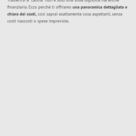
Trasferirsi a
Latina
non è solo una sfida logistica ma anche
finanziaria. Ecco perché ti offriamo
una panoramica dettagliata e
chiara dei costi,
così saprai esattamente cosa aspettarti, senza
costi nascosti o spese impreviste.