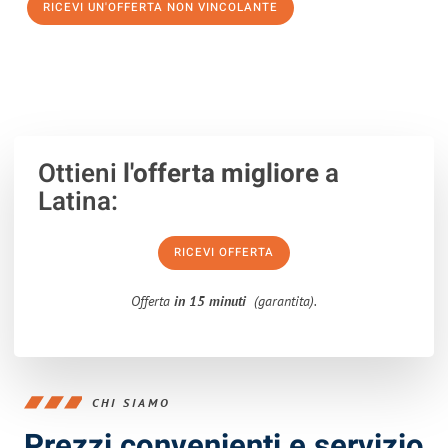
RICEVI UN'OFFERTA NON VINCOLANTE
100% non vincolante – Risposta garantita entro 15 minuti.
Ottieni
l'offerta migliore
a
Latina:
RICEVI OFFERTA
Offerta
in 15 minuti
(garantita).
CHI SIAMO
Prezzi convenienti e servizio