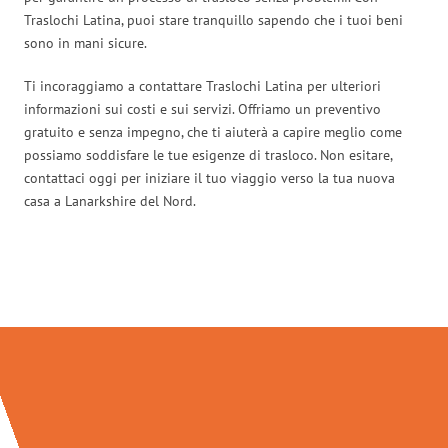
Traslochi Latina, puoi stare tranquillo sapendo che i tuoi beni
sono in mani sicure.
Ti incoraggiamo a contattare Traslochi Latina per ulteriori
informazioni sui costi e sui servizi. Offriamo un preventivo
gratuito e senza impegno, che ti aiuterà a capire meglio come
possiamo soddisfare le tue esigenze di trasloco. Non esitare,
contattaci oggi per iniziare il tuo viaggio verso la tua nuova
casa a Lanarkshire del Nord.
Traslochi Latina in numeri: