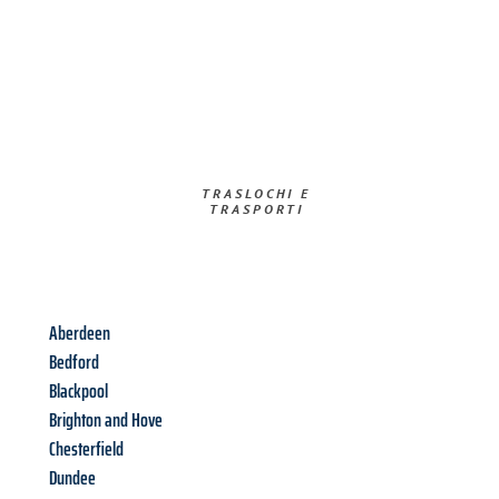
TRASLOCHI E
TRASPORTI​
Aberdeen
Bedford
Blackpool
Brighton and Hove
Chesterfield
Dundee