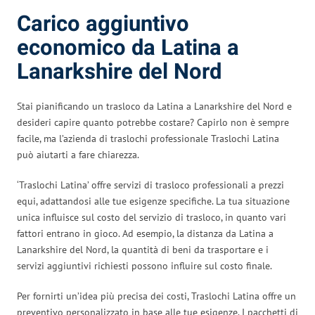
Carico aggiuntivo
economico da Latina a
Lanarkshire del Nord
Stai pianificando un trasloco da Latina a Lanarkshire del Nord e
desideri capire quanto potrebbe costare? Capirlo non è sempre
facile, ma l’azienda di traslochi professionale Traslochi Latina
può aiutarti a fare chiarezza.
‘Traslochi Latina’ offre servizi di trasloco professionali a prezzi
equi, adattandosi alle tue esigenze specifiche. La tua situazione
unica influisce sul costo del servizio di trasloco, in quanto vari
fattori entrano in gioco. Ad esempio, la distanza da Latina a
Lanarkshire del Nord, la quantità di beni da trasportare e i
servizi aggiuntivi richiesti possono influire sul costo finale.
Per fornirti un’idea più precisa dei costi, Traslochi Latina offre un
preventivo personalizzato in base alle tue esigenze. I pacchetti di