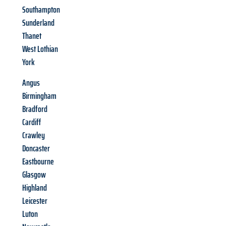
Southampton
Sunderland
Thanet
West Lothian
York
Angus
Birmingham
Bradford
Cardiff
Crawley
Doncaster
Eastbourne
Glasgow
Highland
Leicester
Luton