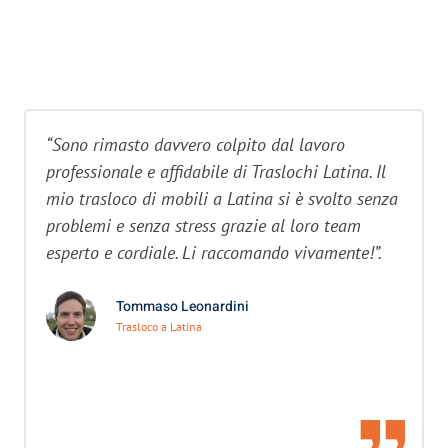
“Sono rimasto davvero colpito dal lavoro
professionale e affidabile di Traslochi Latina. Il
mio trasloco di mobili a Latina si è svolto senza
problemi e senza stress grazie al loro team
esperto e cordiale. Li raccomando vivamente!”.
Tommaso Leonardini
Trasloco a Latina