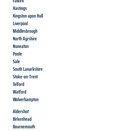
Falkirk
Hastings
Kingston upon Hull
Liverpool
Middlesbrough
North Ayrshire
Nuneaton
Poole
Sale
South Lanarkshire
Stoke-on-Trent
Telford
Watford
Wolverhampton
Aldershot
Birkenhead
Bournemouth