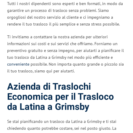
Tutti i nostri dipendenti sono esperti e ben formati, in modo da
garantire un processo di trasloco senza problemi. Siamo
orgogliosi del nostro servizio al cliente e ci impegniamo a
rendere il tuo trasloco il più semplice e senza stress possibile.
Ti invitiamo a contattare la nostra azienda per ulteriori
informazioni sui costi e sui servizi che offriamo. Forniamo un
preventivo gratuito e senza impegno, per aiutarti a pianificare il
tuo trasloco da Latina a Grimsby nel modo più efficiente e
conveniente
possibile. Non importa quanto grande o piccolo sia
il tuo trasloco, siamo qui per aiutarti.
Azienda di Traslochi
Economica per il Trasloco
da Latina a Grimsby
Se stai pianificando un trasloco da Latina a Grimsby e ti stai
chiedendo quanto potrebbe costare, sei nel posto giusto. La