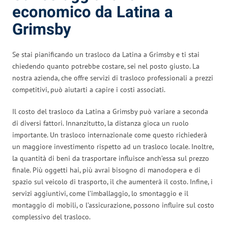
economico da Latina a
Grimsby
Se stai pianificando un trasloco da Latina a Grimsby e ti stai
chiedendo quanto potrebbe costare, sei nel posto giusto. La
nostra azienda, che offre servizi di trasloco professionali a prezzi
competitivi, può aiutarti a capire i costi associati.
Il costo del trasloco da Latina a Grimsby può variare a seconda
di diversi fattori. Innanzitutto, la distanza gioca un ruolo
importante. Un trasloco internazionale come questo richiederà
un maggiore investimento rispetto ad un trasloco locale. Inoltre,
la quantità di beni da trasportare influisce anch’essa sul prezzo
finale. Più oggetti hai, più avrai bisogno di manodopera e di
spazio sul veicolo di trasporto, il che aumenterà il costo. Infine, i
servizi aggiuntivi, come l’imballaggio, lo smontaggio e il
montaggio di mobili, o l’assicurazione, possono influire sul costo
complessivo del trasloco.