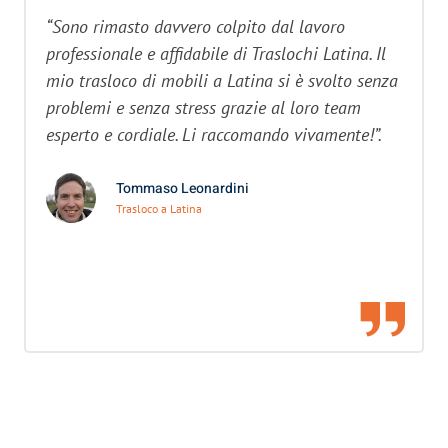
“Sono rimasto davvero colpito dal lavoro
professionale e affidabile di Traslochi Latina. Il
mio trasloco di mobili a Latina si è svolto senza
problemi e senza stress grazie al loro team
esperto e cordiale. Li raccomando vivamente!”.
Tommaso Leonardini
Trasloco a Latina