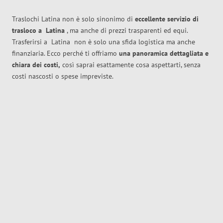
Traslochi Latina non è solo sinonimo di
eccellente
servizio di
trasloco
a
Latina
, ma anche di prezzi trasparenti ed equi.
Trasferirsi a
Latina
non è solo una sfida logistica ma anche
finanziaria. Ecco perché ti offriamo
una panoramica dettagliata e
chiara dei costi,
così saprai esattamente cosa aspettarti, senza
costi nascosti o spese impreviste.