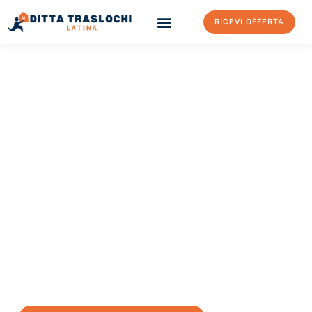
RICEVI OFFERTA
Ditta Traslochi Latina
Servizi Traslochi Latina
Costi e prezzi
TRASLOCHI LATINA
Traslochi Latina
Grimsby
Il tuo trasloco Latina Grimsby può essere così facile! Sperimenta
il nostro
servizio di prima classe
e assicurati i
migliori prezzi in
Latina
.
Richiedo ora la tua offerta personalizzata e fai il primo passo
verso un trasloco senza stress a Grimsby