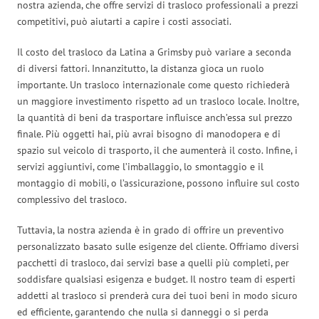
nostra azienda, che offre servizi di trasloco professionali a prezzi
competitivi, può aiutarti a capire i costi associati.
Il costo del trasloco da Latina a Grimsby può variare a seconda
di diversi fattori. Innanzitutto, la distanza gioca un ruolo
importante. Un trasloco internazionale come questo richiederà
un maggiore investimento rispetto ad un trasloco locale. Inoltre,
la quantità di beni da trasportare influisce anch’essa sul prezzo
finale. Più oggetti hai, più avrai bisogno di manodopera e di
spazio sul veicolo di trasporto, il che aumenterà il costo. Infine, i
servizi aggiuntivi, come l’imballaggio, lo smontaggio e il
montaggio di mobili, o l’assicurazione, possono influire sul costo
complessivo del trasloco.
Tuttavia, la nostra azienda è in grado di offrire un preventivo
personalizzato basato sulle esigenze del cliente. Offriamo diversi
pacchetti di trasloco, dai servizi base a quelli più completi, per
soddisfare qualsiasi esigenza e budget. Il nostro team di esperti
addetti al trasloco si prenderà cura dei tuoi beni in modo sicuro
ed efficiente, garantendo che nulla si danneggi o si perda