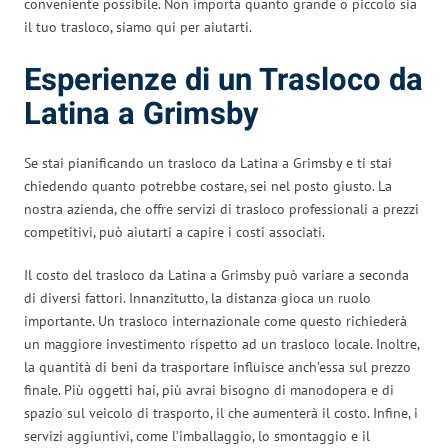
conveniente possibile. Non importa quanto grande o piccolo sia
il tuo trasloco, siamo qui per aiutarti.
Esperienze di un Trasloco da
Latina a Grimsby
Se stai pianificando un trasloco da Latina a Grimsby e ti stai
chiedendo quanto potrebbe costare, sei nel posto giusto. La
nostra azienda, che offre servizi di trasloco professionali a prezzi
competitivi, può aiutarti a capire i costi associati.
Il costo del trasloco da Latina a Grimsby può variare a seconda
di diversi fattori. Innanzitutto, la distanza gioca un ruolo
importante. Un trasloco internazionale come questo richiederà
un maggiore investimento rispetto ad un trasloco locale. Inoltre,
la quantità di beni da trasportare influisce anch’essa sul prezzo
finale. Più oggetti hai, più avrai bisogno di manodopera e di
spazio sul veicolo di trasporto, il che aumenterà il costo. Infine, i
servizi aggiuntivi, come l’imballaggio, lo smontaggio e il