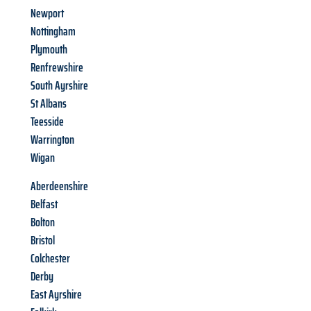
Newport
Nottingham
Plymouth
Renfrewshire
South Ayrshire
St Albans
Teesside
Warrington
Wigan
Aberdeenshire
Belfast
Bolton
Bristol
Colchester
Derby
East Ayrshire