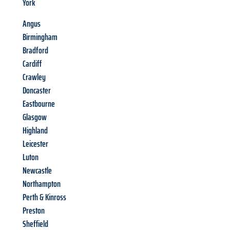
York
Angus
Birmingham
Bradford
Cardiff
Crawley
Doncaster
Eastbourne
Glasgow
Highland
Leicester
Luton
Newcastle
Northampton
Perth & Kinross
Preston
Sheffield