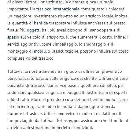
di diversi fattori. Innanzitutto, la distanza gioca un ruolo
importante. Un
trasloco internazionale
come questo richiederà
un maggiore investimento rispetto ad un trasloco locale. Inoltre,
la quantità di
beni
da trasportare influisce anch’essa sul prezzo
finale. Più
oggetti
hai, più avrai bisogno di manodopera e di
spazio
sul veicolo di trasporto, il che aumenterà il costo. Infine, i
servizi aggiuntivi, come l’imballaggio, lo smontaggio e il
montaggio di
mobili
, o l’assicurazione, possono influire sul costo
complessivo del trasloco.
Tuttavia, la nostra azienda è in grado di offrire un preventivo
personalizzato basato sulle esigenze del cliente. Offriamo diversi
pacchetti di trasloco, dai servizi base a quelli più completi, per
soddisfare qualsiasi esigenza e budget. Il nostro team di esperti
addetti al trasloco si prenderà cura dei tuoi beni in modo sicuro
ed efficiente, garantendo che nulla si danneggi o si perda
durante il trasloco. Utilizziamo veicoli moderni e adatti per il
lungo viaggio da Latina a Grimsby, per assicurare che i tuoi beni
arrivino a destinazione in perfette condizioni.