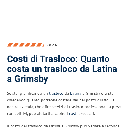
INFO
Costi di Trasloco: Quanto
costa un trasloco da Latina
a Grimsby
Se stai pianificando un
trasloco
da
Latina
a Grimsby e ti stai
chiedendo quanto potrebbe costare, sei nel posto giusto. La
nostra azienda, che offre servizi di trasloco professionali a prezzi
competitivi, può aiutarti a capire i
costi
associati.
Il costo del trasloco da Latina a Grimsby può variare a seconda