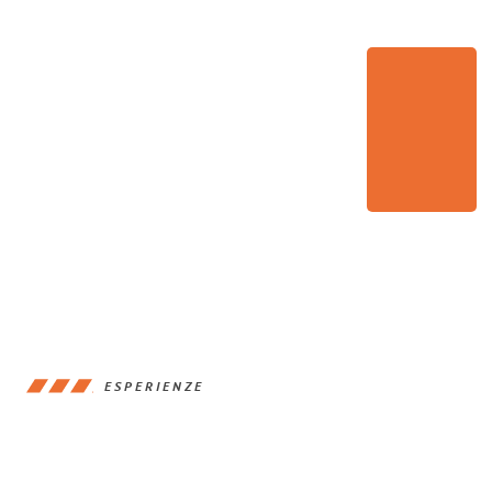
ESPERIENZE