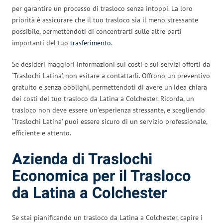
per garantire un processo di trasloco senza intoppi. La loro
priorità è assicurare che il tuo trasloco sia il meno stressante
possibile, permettendoti di concentrarti sulle altre parti
importanti del tuo
trasferimento
.
Se desideri maggiori informazioni sui costi e sui servizi offerti da
‘Traslochi Latina’, non esitare a contattarli. Offrono un preventivo
gratuito e senza obblighi, permettendoti di avere un’idea chiara
dei costi del tuo trasloco da Latina a Colchester. Ricorda, un
trasloco non deve essere un’esperienza stressante, e scegliendo
‘Traslochi Latina’ puoi essere sicuro di un servizio professionale,
efficiente e attento.
Azienda di Traslochi
Economica per il Trasloco
da Latina a Colchester
Se stai pianificando un trasloco da Latina a Colchester, capire i