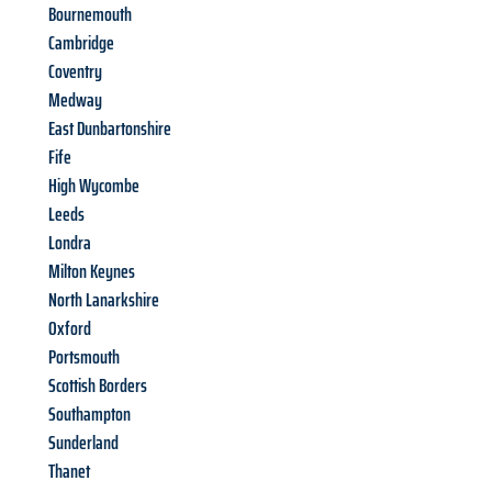
Bournemouth
Cambridge
Coventry
Medway
East Dunbartonshire
Fife
High Wycombe
Leeds
Londra
Milton Keynes
North Lanarkshire
Oxford
Portsmouth
Scottish Borders
Southampton
Sunderland
Thanet