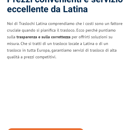
eccellente da Latina
Noi di Traslochi Latina comprendiamo che i costi sono un fattore
cruciale quando si pianifica il trasloco. Ecco perché puntiamo
sulla
trasparenza e sulla correttezza
per offrirti soluzioni su
misura. Che si tratti di un trasloco locale a Latina o di un
trasloco in tutta Europa, garantiamo servizi di trasloco di alta
qualità a prezzi competitivi.