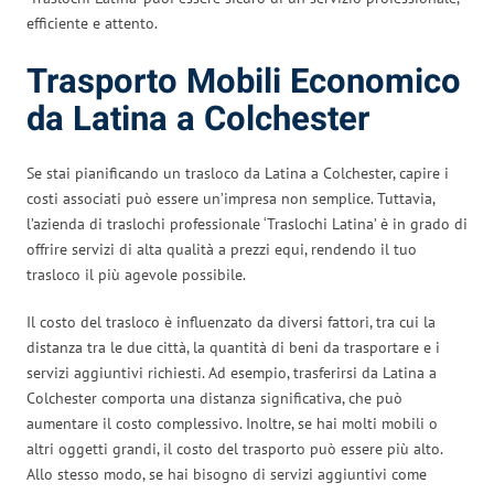
efficiente e attento.
Trasporto Mobili Economico
da Latina a Colchester
Se stai pianificando un trasloco da Latina a Colchester, capire i
costi associati può essere un’impresa non semplice. Tuttavia,
l’azienda di traslochi professionale ‘Traslochi Latina’ è in grado di
offrire servizi di alta qualità a prezzi equi, rendendo il tuo
trasloco il più agevole possibile.
Il costo del trasloco è influenzato da diversi fattori, tra cui la
distanza tra le due città, la quantità di beni da trasportare e i
servizi aggiuntivi richiesti. Ad esempio, trasferirsi da Latina a
Colchester comporta una distanza significativa, che può
aumentare il costo complessivo. Inoltre, se hai molti mobili o
altri oggetti grandi, il costo del trasporto può essere più alto.
Allo stesso modo, se hai bisogno di servizi aggiuntivi come