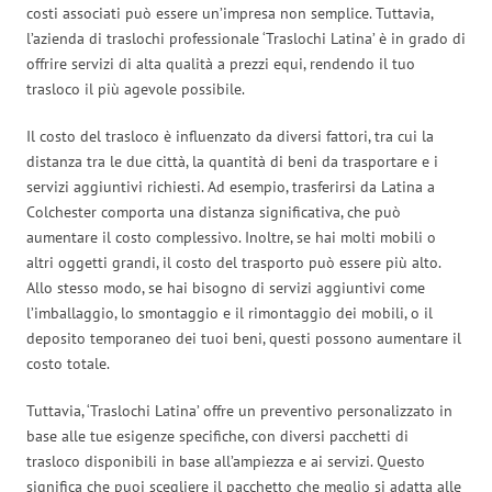
costi associati può essere un’impresa non semplice. Tuttavia,
l’azienda di traslochi professionale ‘Traslochi Latina’ è in grado di
offrire servizi di alta qualità a prezzi equi, rendendo il tuo
trasloco il più agevole possibile.
Il costo del trasloco è influenzato da diversi fattori, tra cui la
distanza tra le due città, la quantità di beni da trasportare e i
servizi aggiuntivi richiesti. Ad esempio, trasferirsi da Latina a
Colchester comporta una distanza significativa, che può
aumentare il costo complessivo. Inoltre, se hai molti mobili o
altri oggetti grandi, il costo del trasporto può essere più alto.
Allo stesso modo, se hai bisogno di servizi aggiuntivi come
l’imballaggio, lo smontaggio e il rimontaggio dei mobili, o il
deposito temporaneo dei tuoi beni, questi possono aumentare il
costo totale.
Tuttavia, ‘Traslochi Latina’ offre un preventivo personalizzato in
base alle tue esigenze specifiche, con diversi pacchetti di
trasloco disponibili in base all’ampiezza e ai servizi. Questo
significa che puoi scegliere il pacchetto che meglio si adatta alle