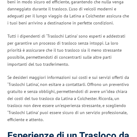
beni in modo sicuro ed efficiente, garantendo che nulla venga
danneggiato durante il trasloco. L’uso di veicoli moderni e
adeguati per il lungo viaggio da Latina a Colchester assicura che
i tuoi beni arrivino a destinazione in perfette condizioni.
Tutti i dipendenti di ‘Traslochi Latina’ sono esperti e addestrati
per garantire un processo di trasloco senza intoppi. La loro
priorità è assicurare che il tuo trasloco sia il meno stressante
possibile, permettendoti di concentrarti sulle altre parti
importanti del tuo trasferimento.
Se desideri maggiori informazioni sui costi e sui servizi offerti da
‘Traslochi Latina’, non esitare a contattarli. Offrono un preventivo
gratuito e senza obblighi, permettendoti di avere un’idea chiara
dei costi del tuo trasloco da Latina a Colchester. Ricorda, un
trasloco non deve essere un’esperienza stressante, e scegliendo
‘Traslochi Latina’ puoi essere sicuro di un servizio professionale,
efficiente e attento.
Esperienze di un Trasloco da