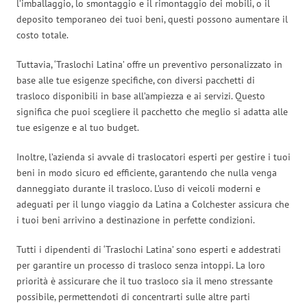
l’imballaggio, lo smontaggio e il rimontaggio dei mobili, o il
deposito temporaneo dei tuoi beni, questi possono aumentare il
costo totale.
Tuttavia, ‘Traslochi Latina’ offre un preventivo personalizzato in
base alle tue esigenze specifiche, con diversi pacchetti di
trasloco disponibili in base all’ampiezza e ai servizi. Questo
significa che puoi scegliere il pacchetto che meglio si adatta alle
tue esigenze e al tuo budget.
Inoltre, l’azienda si avvale di traslocatori esperti per gestire i tuoi
beni in modo sicuro ed efficiente, garantendo che nulla venga
danneggiato durante il trasloco. L’uso di veicoli moderni e
adeguati per il lungo viaggio da Latina a Colchester assicura che
i tuoi beni arrivino a destinazione in perfette condizioni.
Tutti i dipendenti di ‘Traslochi Latina’ sono esperti e addestrati
per garantire un processo di trasloco senza intoppi. La loro
priorità è assicurare che il tuo trasloco sia il meno stressante
possibile, permettendoti di concentrarti sulle altre parti