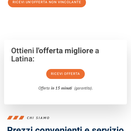
RICEVI UN'OFFERTA NON VINCOLANTE
100% non vincolante – Risposta garantita entro 15 minuti.
Ottieni
l'offerta migliore
a
Latina:
RICEVI OFFERTA
Offerta
in 15 minuti
(garantita).
CHI SIAMO
Prezzi convenienti e servizio