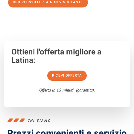
RICEVI UN'OFFERTA NON VINCOLANTE
100% non vincolante – Risposta garantita entro 15 minuti.
Ottieni
l'offerta migliore
a
Latina:
RICEVI OFFERTA
Offerta
in 15 minuti
(garantita).
CHI SIAMO
Prezzi convenienti e servizio