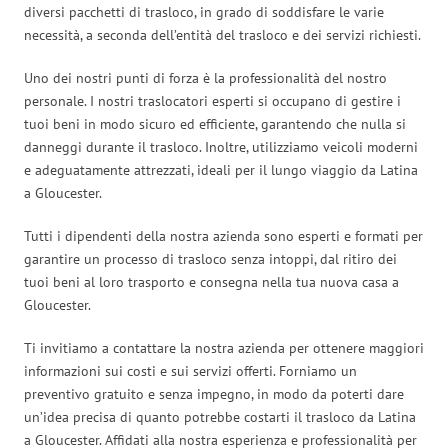
diversi pacchetti di trasloco, in grado di soddisfare le varie
necessità, a seconda dell’entità del trasloco e dei servizi richiesti.
Uno dei nostri punti di forza è la professionalità del nostro
personale. I nostri traslocatori esperti si occupano di gestire i
tuoi beni in modo sicuro ed efficiente, garantendo che nulla si
danneggi durante il trasloco. Inoltre, utilizziamo veicoli moderni
e adeguatamente attrezzati, ideali per il lungo viaggio da Latina
a Gloucester.
Tutti i dipendenti della nostra azienda sono esperti e formati per
garantire un processo di trasloco senza intoppi, dal ritiro dei
tuoi beni al loro trasporto e consegna nella tua nuova casa a
Gloucester.
Ti invitiamo a contattare la nostra azienda per ottenere maggiori
informazioni sui costi e sui servizi offerti. Forniamo un
preventivo gratuito e senza impegno, in modo da poterti dare
un’idea precisa di quanto potrebbe costarti il trasloco da Latina
a Gloucester. Affidati alla nostra esperienza e professionalità per