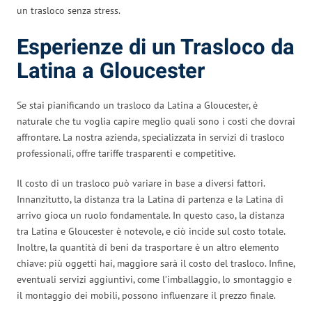
un trasloco senza stress.
Esperienze di un Trasloco da
Latina a Gloucester
Se stai pianificando un trasloco da Latina a Gloucester, è
naturale che tu voglia capire meglio quali sono i costi che dovrai
affrontare. La nostra azienda, specializzata in servizi di trasloco
professionali, offre tariffe trasparenti e competitive.
Il costo di un trasloco può variare in base a diversi fattori.
Innanzitutto, la distanza tra la Latina di partenza e la Latina di
arrivo gioca un ruolo fondamentale. In questo caso, la distanza
tra Latina e Gloucester è notevole, e ciò incide sul costo totale.
Inoltre, la quantità di beni da trasportare è un altro elemento
chiave: più oggetti hai, maggiore sarà il costo del trasloco. Infine,
eventuali servizi aggiuntivi, come l’imballaggio, lo smontaggio e
il montaggio dei mobili, possono influenzare il prezzo finale.