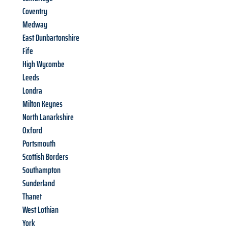
Coventry
Medway
East Dunbartonshire
Fife
High Wycombe
Leeds
Londra
Milton Keynes
North Lanarkshire
Oxford
Portsmouth
Scottish Borders
Southampton
Sunderland
Thanet
West Lothian
York