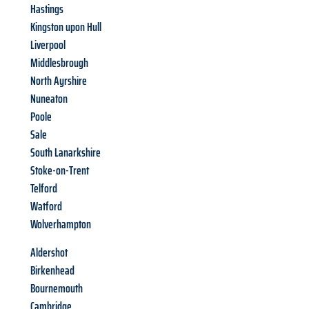
Hastings
Kingston upon Hull
Liverpool
Middlesbrough
North Ayrshire
Nuneaton
Poole
Sale
South Lanarkshire
Stoke-on-Trent
Telford
Watford
Wolverhampton
Aldershot
Birkenhead
Bournemouth
Cambridge