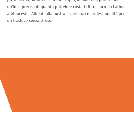
un’idea precisa di quanto potrebbe costarti il trasloco da Latina
a Gloucester. Affidati alla nostra esperienza e professionalità per
un trasloco senza stress.
Traslochi Latina in numeri: