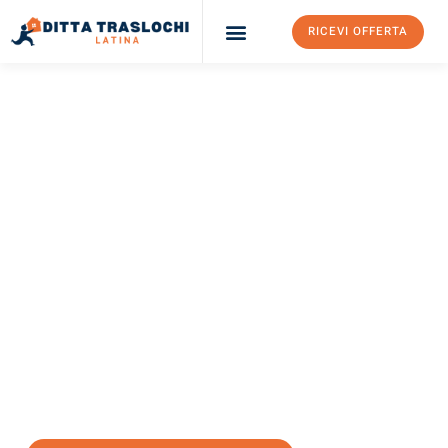
RICEVI OFFERTA
Ditta Traslochi Latina
Servizi Traslochi Latina
Costi e prezzi
TRASLOCHI LATINA
Traslochi Latina
Gloucester
Il tuo trasloco Latina Gloucester può essere così facile!
Sperimenta il nostro
servizio di prima classe
e assicurati i
migliori prezzi in Latina
.
Richiedo ora la tua offerta personalizzata e fai il primo passo
verso un trasloco senza stress a Gloucester