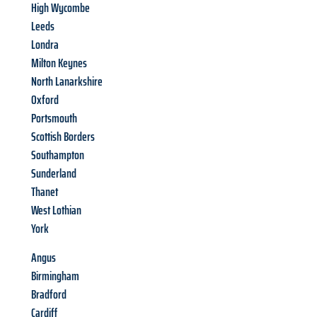
High Wycombe
Leeds
Londra
Milton Keynes
North Lanarkshire
Oxford
Portsmouth
Scottish Borders
Southampton
Sunderland
Thanet
West Lothian
York
Angus
Birmingham
Bradford
Cardiff