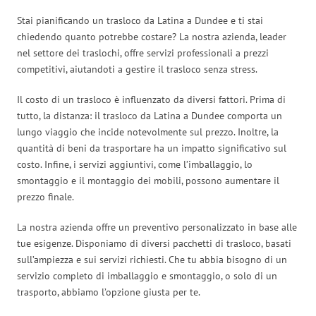
Stai pianificando un trasloco da Latina a Dundee e ti stai
chiedendo quanto potrebbe costare? La nostra azienda, leader
nel settore dei traslochi, offre servizi professionali a prezzi
competitivi, aiutandoti a gestire il trasloco senza stress.
Il costo di un trasloco è influenzato da diversi fattori. Prima di
tutto, la distanza: il trasloco da Latina a Dundee comporta un
lungo viaggio che incide notevolmente sul prezzo. Inoltre, la
quantità di beni da trasportare ha un impatto significativo sul
costo. Infine, i servizi aggiuntivi, come l’imballaggio, lo
smontaggio e il montaggio dei mobili, possono aumentare il
prezzo finale.
La nostra azienda offre un preventivo personalizzato in base alle
tue esigenze. Disponiamo di diversi pacchetti di trasloco, basati
sull’ampiezza e sui servizi richiesti. Che tu abbia bisogno di un
servizio completo di imballaggio e smontaggio, o solo di un
trasporto, abbiamo l’opzione giusta per te.