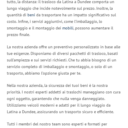
tutto, la distanza: il trasloco da Latina a Dundee comporta un
lungo viaggio che incide notevolmente sul prezzo. Inoltre, la
quantità di
beni
da trasportare ha un impatto significativo sul
costo. Infine, i servizi aggiuntivi, come l’imballaggio, lo
smontaggio e il montaggio dei
mobili
, possono aumentare il
prezzo finale.
La nostra azienda offre un preventivo personalizzato in base alle
tue esigenze. Disponiamo di diversi pacchetti di trasloco, basati
sull’ampiezza e sui servizi richiesti. Che tu abbia bisogno di un
servizio completo di imballaggio e smontaggio, o solo di un
trasporto, abbiamo l’opzione giusta per te.
Nella nostra azienda, la sicurezza dei tuoi beni è la nostra
priorità. I nostri esperti addetti ai traslochi maneggiano con cura
ogni oggetto, garantendo che nulla venga danneggiato.
Utilizziamo veicoli moderni e adatti per il lungo viaggio da
Latina a Dundee, assicurando un trasporto sicuro e efficiente.
Tutti i membri del nostro team sono esperti e formati per