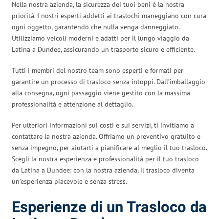
Nella nostra azienda, la sicurezza dei tuoi beni è la nostra
priorità. I nostri esperti addetti ai traslochi maneggiano con cura
ogni oggetto, garantendo che nulla venga danneggiato.
Utilizziamo veicoli moderni e adatti per il lungo viaggio da
Latina a Dundee, assicurando un trasporto sicuro e efficiente.
Tutti i membri del nostro team sono esperti e formati per
garantire un processo di trasloco senza intoppi. Dall’imballaggio
alla consegna, ogni passaggio viene gestito con la massima
professionalità e attenzione al dettaglio.
Per ulteriori informazioni sui costi e sui servizi, ti invitiamo a
contattare la nostra azienda. Offriamo un preventivo gratuito e
senza impegno, per aiutarti a pianificare al meglio il tuo trasloco.
Scegli la nostra esperienza e professionalità per il tuo trasloco
da Latina a Dundee: con la nostra azienda, il trasloco diventa
un’esperienza piacevole e senza stress.
Esperienze di un Trasloco da