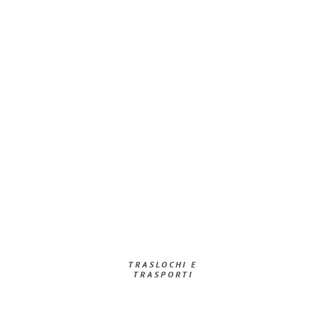
TRASLOCHI E
TRASPORTI​