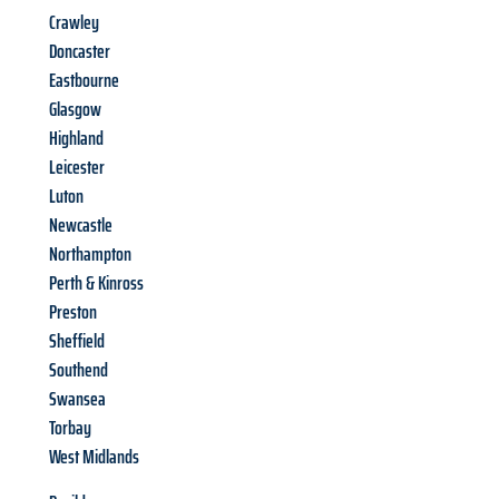
Crawley
Doncaster
Eastbourne
Glasgow
Highland
Leicester
Luton
Newcastle
Northampton
Perth & Kinross
Preston
Sheffield
Southend
Swansea
Torbay
West Midlands