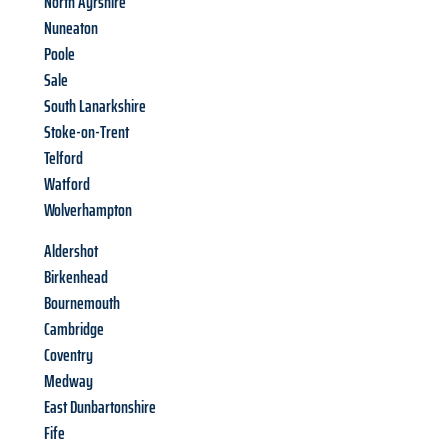
North Ayrshire
Nuneaton
Poole
Sale
South Lanarkshire
Stoke-on-Trent
Telford
Watford
Wolverhampton
Aldershot
Birkenhead
Bournemouth
Cambridge
Coventry
Medway
East Dunbartonshire
Fife