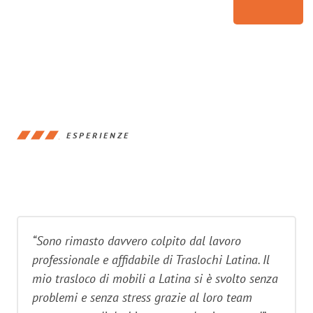
ESPERIENZE
“Sono rimasto davvero colpito dal lavoro
professionale e affidabile di Traslochi Latina. Il
mio trasloco di mobili a Latina si è svolto senza
problemi e senza stress grazie al loro team