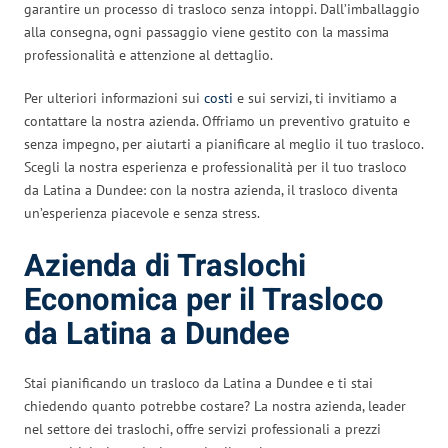
garantire un processo di trasloco senza intoppi. Dall’imballaggio
alla consegna, ogni passaggio viene gestito con la massima
professionalità e attenzione al dettaglio.
Per ulteriori informazioni sui
costi
e sui servizi, ti invitiamo a
contattare la nostra azienda. Offriamo un preventivo gratuito e
senza impegno, per aiutarti a pianificare al meglio il tuo trasloco.
Scegli la nostra esperienza e professionalità per il tuo trasloco
da Latina a Dundee: con la nostra azienda, il trasloco diventa
un’esperienza piacevole e senza stress.
Azienda di Traslochi
Economica per il Trasloco
da Latina a Dundee
Stai pianificando un trasloco da Latina a Dundee e ti stai
chiedendo quanto potrebbe costare? La nostra azienda, leader
nel settore dei traslochi, offre servizi professionali a prezzi