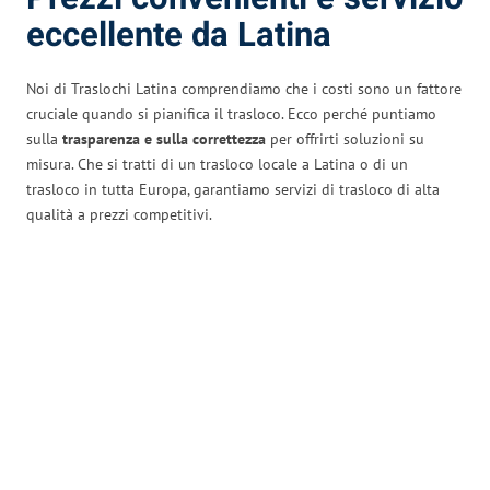
eccellente da Latina
Noi di Traslochi Latina comprendiamo che i costi sono un fattore
cruciale quando si pianifica il trasloco. Ecco perché puntiamo
sulla
trasparenza e sulla correttezza
per offrirti soluzioni su
misura. Che si tratti di un trasloco locale a Latina o di un
trasloco in tutta Europa, garantiamo servizi di trasloco di alta
qualità a prezzi competitivi.