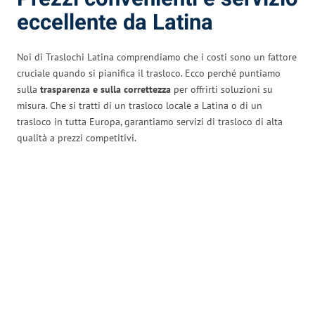
eccellente da Latina
Noi di Traslochi Latina comprendiamo che i costi sono un fattore
cruciale quando si pianifica il trasloco. Ecco perché puntiamo
sulla
trasparenza e sulla correttezza
per offrirti soluzioni su
misura. Che si tratti di un trasloco locale a Latina o di un
trasloco in tutta Europa, garantiamo servizi di trasloco di alta
qualità a prezzi competitivi.