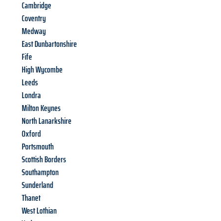
Cambridge
Coventry
Medway
East Dunbartonshire
Fife
High Wycombe
Leeds
Londra
Milton Keynes
North Lanarkshire
Oxford
Portsmouth
Scottish Borders
Southampton
Sunderland
Thanet
West Lothian