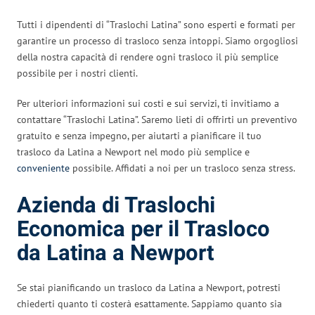
Tutti i dipendenti di “Traslochi Latina” sono esperti e formati per
garantire un processo di trasloco senza intoppi. Siamo orgogliosi
della nostra capacità di rendere ogni trasloco il più semplice
possibile per i nostri clienti.
Per ulteriori informazioni sui costi e sui servizi, ti invitiamo a
contattare “Traslochi Latina”. Saremo lieti di offrirti un preventivo
gratuito e senza impegno, per aiutarti a pianificare il tuo
trasloco da Latina a Newport nel modo più semplice e
conveniente
possibile. Affidati a noi per un trasloco senza stress.
Azienda di Traslochi
Economica per il Trasloco
da Latina a Newport
Se stai pianificando un trasloco da Latina a Newport, potresti
chiederti quanto ti costerà esattamente. Sappiamo quanto sia