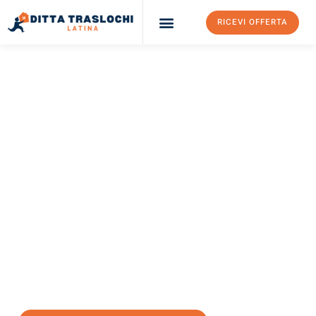
RICEVI OFFERTA
Ditta Traslochi Latina
Servizi Traslochi Latina
Costi e prezzi
TRASLOCHI LATINA
Traslochi Latina
Newport
Il tuo trasloco Latina Newport può essere così facile!
Sperimenta il nostro
servizio di prima classe
e assicurati i
migliori prezzi in Latina
.
Richiedo ora la tua offerta personalizzata e fai il primo passo
verso un trasloco senza stress a Newport