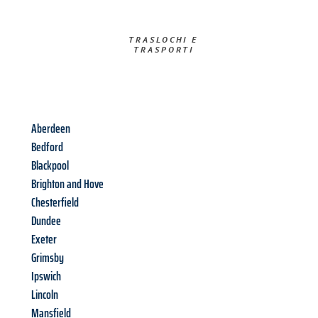
TRASLOCHI E
TRASPORTI​
Aberdeen
Bedford
Blackpool
Brighton and Hove
Chesterfield
Dundee
Exeter
Grimsby
Ipswich
Lincoln
Mansfield