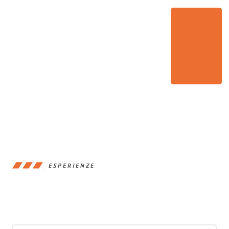
ESPERIENZE