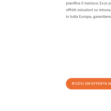
pianifica il trasloco. Ecco
offrirti soluzioni su misura
in tutta Europa, garantiamo 
RICEVI UN'OFFERTA 