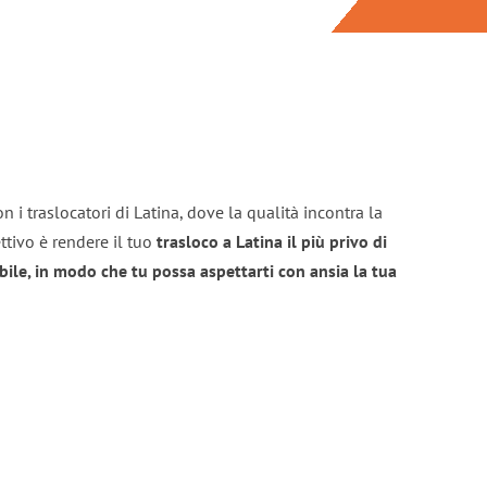
 i traslocatori di Latina, dove la qualità incontra la
ttivo è rendere il tuo
trasloco a Latina il più privo di
bile, in modo che tu possa aspettarti con ansia la tua