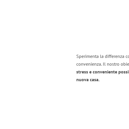
Sperimenta la differenza con
convenienza. Il nostro obie
stress e conveniente possi
nuova casa.