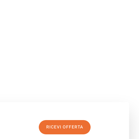
RICEVI OFFERTA