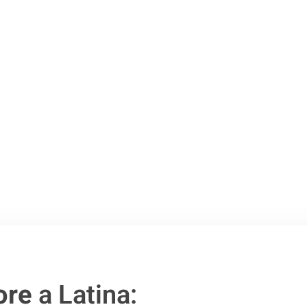
o passo verso un
ore
a Latina: