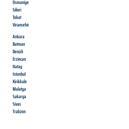
Osmaniye
Silivri
Tokat
Viransehir
Ankara
Batman
Denizli
Erzincan
Hatay
Istanbul
Kirikkale
Malatya
Sakarya
Sivas
Trabzon