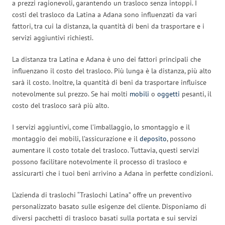
a prezzi ragionevoli, garantendo un trasloco senza intoppi. I
costi del trasloco da Latina a Adana sono influenzati da vari
fattori, tra cui la distanza, la quantità di beni da trasportare e i
servizi aggiuntivi richiesti.
La distanza tra Latina e Adana è uno dei fattori principali che
influenzano il costo del trasloco. Più lunga è la distanza, più alto
sarà il costo. Inoltre, la quantità di beni da trasportare influisce
notevolmente sul prezzo. Se hai molti
mobili
o
oggetti
pesanti, il
costo del trasloco sarà più alto.
I servizi aggiuntivi, come l’imballaggio, lo smontaggio e il
montaggio dei mobili, l’assicurazione e il
deposito
, possono
aumentare il costo totale del trasloco. Tuttavia, questi servizi
possono facilitare notevolmente il processo di trasloco e
assicurarti che i tuoi beni arrivino a Adana in perfette condizioni.
L’azienda di traslochi “Traslochi Latina” offre un preventivo
personalizzato basato sulle esigenze del cliente. Disponiamo di
diversi pacchetti di trasloco basati sulla portata e sui servizi