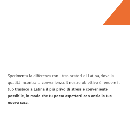
Sperimenta la differenza con i traslocatori di Latina, dove la
qualità incontra la convenienza. Il nostro obiettivo è rendere il
tuo
trasloco a Latina il più privo di stress e conveniente
possibile, in modo che tu possa aspettarti con ansia la tua
nuova casa.