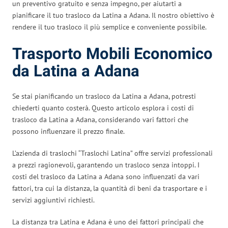
un preventivo gratuito e senza impegno, per aiutarti a
pianificare il tuo trasloco da Latina a Adana. Il nostro obiettivo è
rendere il tuo trasloco il più semplice e conveniente possibile.
Trasporto Mobili Economico
da Latina a Adana
Se stai pianificando un trasloco da Latina a Adana, potresti
chiederti quanto costerà. Questo articolo esplora i costi di
trasloco da Latina a Adana, considerando vari fattori che
possono influenzare il prezzo finale.
L’azienda di traslochi “Traslochi Latina” offre servizi professionali
a prezzi ragionevoli, garantendo un trasloco senza intoppi. I
costi del trasloco da Latina a Adana sono influenzati da vari
fattori, tra cui la distanza, la quantità di beni da trasportare e i
servizi aggiuntivi richiesti.
La distanza tra Latina e Adana è uno dei fattori principali che