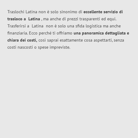
Traslochi Latina non è solo sinonimo di
eccellente
servizio di
trasloco
a
Latina
, ma anche di prezzi trasparenti ed equi.
Trasferirsi a
Latina
non è solo una sfida logistica ma anche
finanziaria. Ecco perché ti offriamo
una panoramica dettagliata e
chiara dei costi,
così saprai esattamente cosa aspettarti, senza
costi nascosti o spese impreviste.