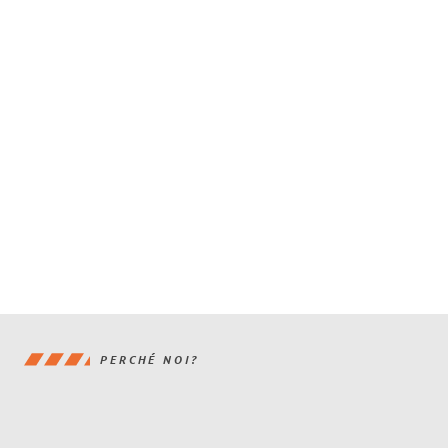
PERCHÉ NOI?