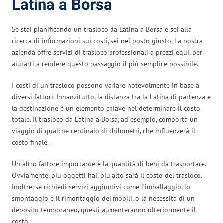
Latina a Borsa
Se stai pianificando un trasloco da Latina a Borsa e sei alla
ricerca di informazioni sui costi, sei nel posto giusto. La nostra
azienda offre servizi di trasloco professionali a prezzi equi, per
aiutarti a rendere questo passaggio il più semplice possibile.
I costi di un trasloco possono variare notevolmente in base a
diversi fattori. Innanzitutto, la distanza tra la Latina di partenza e
la destinazione è un elemento chiave nel determinare il costo
totale. Il trasloco da Latina a Borsa, ad esempio, comporta un
viaggio di qualche centinaio di chilometri, che influenzerà il
costo finale.
Un altro fattore importante è la quantità di beni da trasportare.
Ovviamente, più oggetti hai, più alto sarà il costo del trasloco.
Inoltre, se richiedi servizi aggiuntivi come l’imballaggio, lo
smontaggio e il rimontaggio dei mobili, o la necessità di un
deposito temporaneo, questi aumenteranno ulteriormente il
costo.