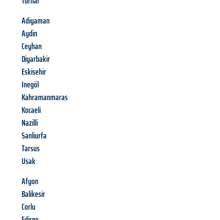
Turhal
Adiyaman
Aydin
Ceyhan
Diyarbakir
Eskisehir
Inegöl
Kahramanmaras
Kocaeli
Nazilli
Sanliurfa
Tarsus
Usak
Afyon
Balikesir
Corlu
Edirne