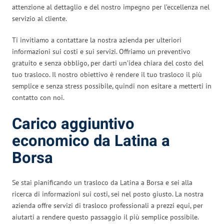
attenzione al dettaglio e del nostro impegno per l’eccellenza nel
servizio al cliente.
Ti invitiamo a contattare la nostra azienda per ulteriori
informazioni sui costi e sui servizi. Offriamo un preventivo
gratuito e senza obbligo, per darti un’idea chiara del costo del
tuo trasloco. Il nostro obiettivo è rendere il tuo trasloco il più
semplice e senza stress possibile, quindi non esitare a metterti in
contatto con noi.
Carico aggiuntivo
economico da Latina a
Borsa
Se stai pianificando un trasloco da Latina a Borsa e sei alla
ricerca di informazioni sui costi, sei nel posto giusto. La nostra
azienda offre servizi di trasloco professionali a prezzi equi, per
aiutarti a rendere questo passaggio il più semplice possibile.