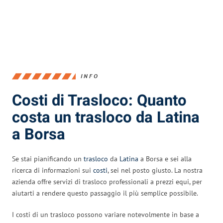
INFO
Costi di Trasloco: Quanto
costa un trasloco da Latina
a Borsa
Se stai pianificando un
trasloco
da
Latina
a Borsa e sei alla
ricerca di informazioni sui
costi
, sei nel posto giusto. La nostra
azienda offre servizi di trasloco professionali a prezzi equi, per
aiutarti a rendere questo passaggio il più semplice possibile.
I costi di un trasloco possono variare notevolmente in base a