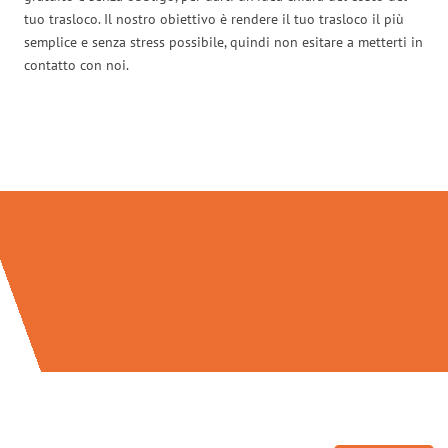
tuo trasloco. Il nostro obiettivo è rendere il tuo trasloco il più
semplice e senza stress possibile, quindi non esitare a metterti in
contatto con noi.
Traslochi Latina in numeri: