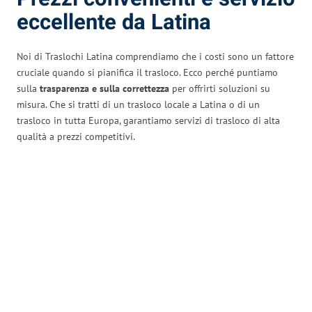
eccellente da Latina
Noi di Traslochi Latina comprendiamo che i costi sono un fattore
cruciale quando si pianifica il trasloco. Ecco perché puntiamo
sulla
trasparenza e sulla correttezza
per offrirti soluzioni su
misura. Che si tratti di un trasloco locale a Latina o di un
trasloco in tutta Europa, garantiamo servizi di trasloco di alta
qualità a prezzi competitivi.