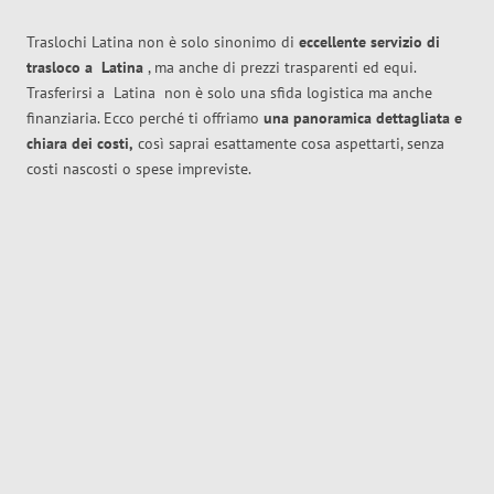
Traslochi Latina non è solo sinonimo di
eccellente
servizio di
trasloco
a
Latina
, ma anche di prezzi trasparenti ed equi.
Trasferirsi a
Latina
non è solo una sfida logistica ma anche
finanziaria. Ecco perché ti offriamo
una panoramica dettagliata e
chiara dei costi,
così saprai esattamente cosa aspettarti, senza
costi nascosti o spese impreviste.