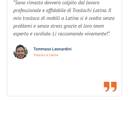
“Sono rimasto davvero colpito dal lavoro
professionale e affidabile di Traslochi Latina. Il
mio trasloco di mobili a Latina si è svolto senza
problemi e senza stress grazie al loro team
esperto e cordiale. Li raccomando vivamente!”.
Tommaso Leonardini
Trasloco a Latina