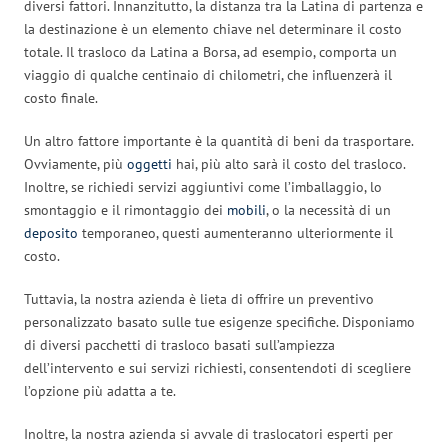
diversi fattori. Innanzitutto, la distanza tra la Latina di partenza e
la destinazione è un elemento chiave nel determinare il costo
totale. Il trasloco da Latina a Borsa, ad esempio, comporta un
viaggio di qualche centinaio di chilometri, che influenzerà il
costo finale.
Un altro fattore importante è la quantità di beni da trasportare.
Ovviamente, più
oggetti
hai, più alto sarà il costo del trasloco.
Inoltre, se richiedi servizi aggiuntivi come l’imballaggio, lo
smontaggio e il rimontaggio dei
mobili
, o la necessità di un
deposito
temporaneo, questi aumenteranno ulteriormente il
costo.
Tuttavia, la nostra azienda è lieta di offrire un preventivo
personalizzato basato sulle tue esigenze specifiche. Disponiamo
di diversi pacchetti di trasloco basati sull’ampiezza
dell’intervento e sui servizi richiesti, consentendoti di scegliere
l’opzione più adatta a te.
Inoltre, la nostra azienda si avvale di traslocatori esperti per