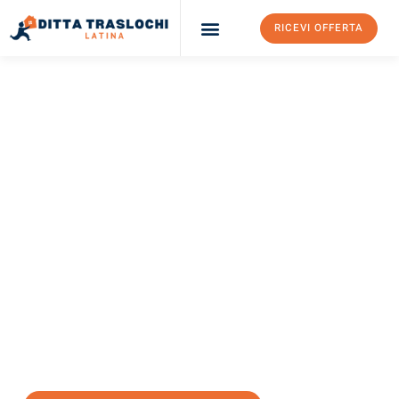
RICEVI OFFERTA
Ditta Traslochi Latina
Servizi Traslochi Latina
Costi e prezzi
TRASLOCHI LATINA
Traslochi Latina
Bursa
Il tuo trasloco Latina Bursa può essere così facile! Sperimenta il
nostro
servizio di prima classe
e assicurati i
migliori prezzi in
Latina
.
Richiedo ora la tua offerta personalizzata e fai il primo passo
verso un trasloco senza stress a Bursa