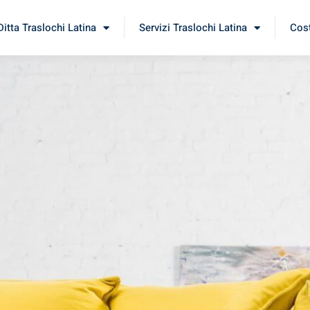
Ditta Traslochi Latina
Servizi Traslochi Latina
Cost