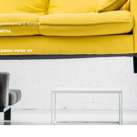
Sperimenta il nostro
Latina
.
o passo verso un