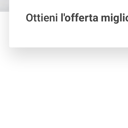
Ottieni
l'offerta migli