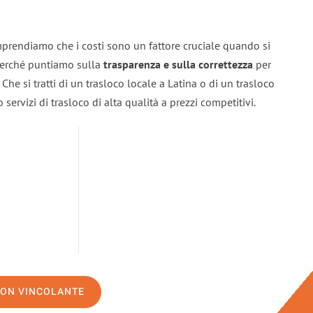
mprendiamo che i costi sono un fattore cruciale quando si
 perché puntiamo sulla
trasparenza e sulla correttezza
per
. Che si tratti di un trasloco locale a Latina o di un trasloco
servizi di trasloco di alta qualità a prezzi competitivi.
NON VINCOLANTE