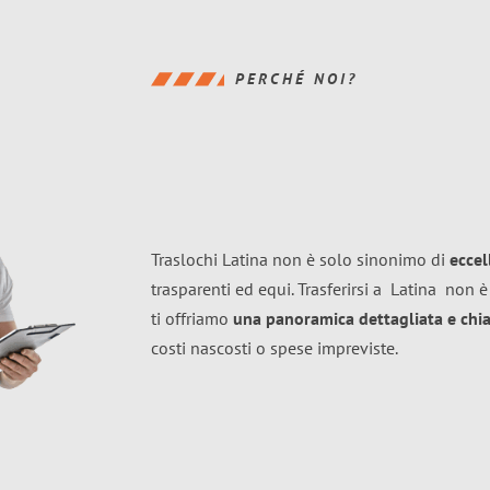
PERCHÉ NOI?
Traslochi Latina non è solo sinonimo di
ecce
trasparenti ed equi. Trasferirsi a
Latina
non è 
ti offriamo
una panoramica dettagliata e chiar
costi nascosti o spese impreviste.