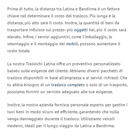
Prima di tutto, la distanza tra Latina e Bandirma è un fattore
chiave nel determinare il costo del trasloco. Più lunga è la
distanza, più alto sarà il costo. Inoltre, la quantità di beni da
trasportare influisce sul prezzo: più
oggetti
hai, più il costo sarà
elevato. Infine, i servizi aggiuntivi, come l’imballaggio, lo
smontaggio e il montaggio dei
mobili
, possono aumentare il
costo totale.
La nostra Traslochi Latina offre un preventivo personalizzato
basato sulle esigenze del cliente. Abbiamo diversi pacchetti di
trasloco disponibili in base all’ampiezza e ai servizi richiesti. Che
tu abbia bisogno di un
trasloco completo
o solo di un trasporto,
possiamo fornirti un servizio adeguato alle tue esigenze.
Inoltre, la nostra azienda fornisce personale esperto per gestire i
tuoi beni in modo sicuro ed efficiente, garantendo che nulla
venga danneggiato durante il trasloco. Utilizziamo veicoli
moderni, ideali per il lungo viaggio da Latina a Bandirma.