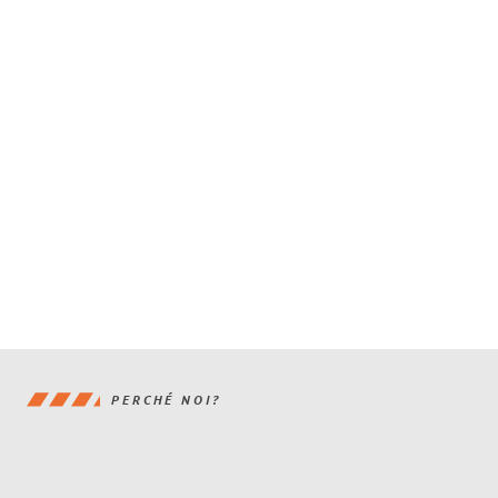
PERCHÉ NOI?