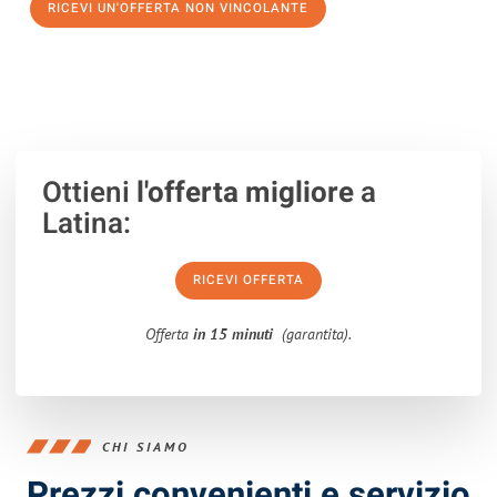
RICEVI UN'OFFERTA NON VINCOLANTE
100% non vincolante – Risposta garantita entro 15 minuti.
Ottieni
l'offerta migliore
a
Latina:
RICEVI OFFERTA
Offerta
in 15 minuti
(garantita).
CHI SIAMO
Prezzi convenienti e servizio