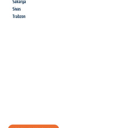
Sakarya
Sivas
Trabzon
Richiedi ora la tua
offerta
al
miglior
prezzo !
Inviateci adesso la vostra richiesta non vincolante e
assicuratevi la vostra
offerta di trasloco per le vostre esigenze
a Latina
al miglior prezzo! Approfitta dell’occasione per
un
trasloco senza stress
e con il massimo comfort: