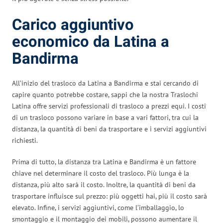
Carico aggiuntivo
economico da Latina a
Bandirma
All’inizio del trasloco da Latina a Bandirma e stai cercando di
capire quanto potrebbe costare, sappi che la nostra Traslochi
Latina offre servizi professionali di trasloco a prezzi equi. I costi
di un trasloco possono variare in base a vari fattori, tra cui la
distanza, la quantità di beni da trasportare e i servizi aggiuntivi
richiesti.
Prima di tutto, la distanza tra Latina e Bandirma è un fattore
chiave nel determinare il costo del trasloco. Più lunga è la
distanza, più alto sarà il costo. Inoltre, la quantità di beni da
trasportare influisce sul prezzo: più oggetti hai, più il costo sarà
elevato. Infine, i servizi aggiuntivi, come l’imballaggio, lo
smontaggio e il montaggio dei mobili, possono aumentare il