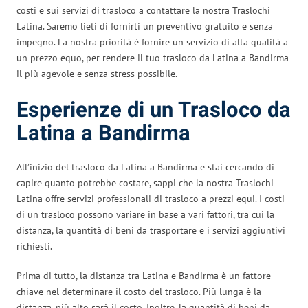
costi e sui servizi di trasloco a contattare la nostra Traslochi
Latina. Saremo lieti di fornirti un preventivo gratuito e senza
impegno. La nostra priorità è fornire un servizio di alta qualità a
un prezzo equo, per rendere il tuo trasloco da Latina a Bandirma
il più agevole e senza stress possibile.
Esperienze di un Trasloco da
Latina a Bandirma
All’inizio del trasloco da Latina a Bandirma e stai cercando di
capire quanto potrebbe costare, sappi che la nostra Traslochi
Latina offre servizi professionali di trasloco a prezzi equi. I costi
di un trasloco possono variare in base a vari fattori, tra cui la
distanza, la quantità di beni da trasportare e i servizi aggiuntivi
richiesti.
Prima di tutto, la distanza tra Latina e Bandirma è un fattore
chiave nel determinare il costo del trasloco. Più lunga è la
distanza, più alto sarà il costo. Inoltre, la quantità di beni da