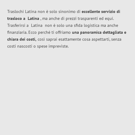
Traslochi Latina non è solo sinonimo di
eccellente
servizio di
trasloco
a
Latina
, ma anche di prezzi trasparenti ed equi.
Trasferirsi a
Latina
non è solo una sfida logistica ma anche
finanziaria. Ecco perché ti offriamo
una panoramica dettagliata e
chiara dei costi,
così saprai esattamente cosa aspettarti, senza
costi nascosti o spese impreviste.