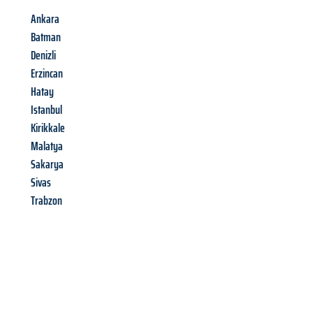
Ankara
Batman
Denizli
Erzincan
Hatay
Istanbul
Kirikkale
Malatya
Sakarya
Sivas
Trabzon