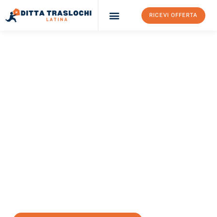
RICEVI OFFERTA
Ditta Traslochi Latina
Servizi Traslochi Latina
Costi e prezzi
TRASLOCHI LATINA
Traslochi Latina
Turhal
Il tuo trasloco Latina Turhal può essere così facile! Sperimenta il
nostro
servizio di prima classe
e assicurati i
migliori prezzi in
Latina
.
Richiedo ora la tua offerta personalizzata e fai il primo passo
verso un trasloco senza stress a Turhal