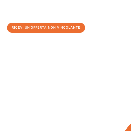
RICEVI UN'OFFERTA NON VINCOLANTE