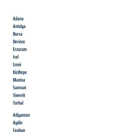
Adana
Antalya
Bursa
Derince
Erzurum
Icel
Izmir
Kiziltepe
Manisa
Samsun
Siverek
Turhal
Adiyaman
Aydin
Ceyhan