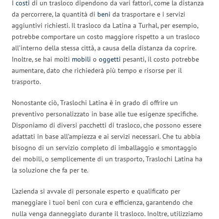
I
costi
di un trasloco dipendono da vari fattori, come la distanza
da percorrere, la quantità di
beni
da trasportare e i servizi
aggiuntivi richiesti. Il trasloco da Latina a Turhal, per esempio,
potrebbe comportare un costo maggiore rispetto a un trasloco
all’interno della stessa città, a causa della distanza da coprire.
Inoltre, se hai molti
mobili
o
oggetti
pesanti, il costo potrebbe
aumentare, dato che richiederà più tempo e risorse per il
trasporto.
Nonostante ciò, Traslochi Latina è in grado di offrire un
preventivo personalizzato in base alle tue esigenze specifiche.
Disponiamo di diversi pacchetti di trasloco, che possono essere
adattati in base all’ampiezza e ai servizi necessari. Che tu abbia
bisogno di un servizio completo di imballaggio e smontaggio
dei mobili, o semplicemente di un trasporto, Traslochi Latina ha
la soluzione che fa per te.
L’azienda si avvale di personale esperto e qualificato per
maneggiare i tuoi beni con cura e efficienza, garantendo che
nulla venga danneggiato durante il trasloco. Inoltre, utilizziamo