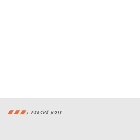
PERCHÉ NOI?