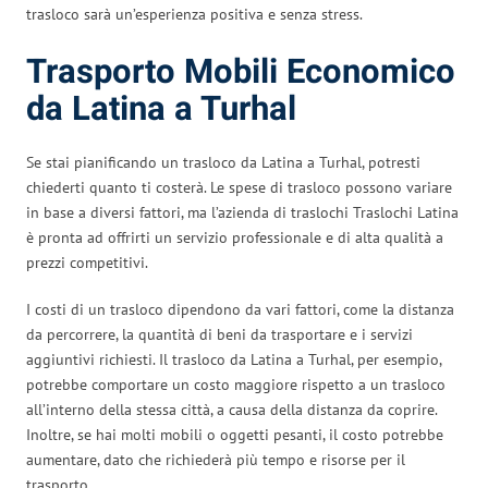
trasloco sarà un’esperienza positiva e senza stress.
Trasporto Mobili Economico
da Latina a Turhal
Se stai pianificando un trasloco da Latina a Turhal, potresti
chiederti quanto ti costerà. Le spese di trasloco possono variare
in base a diversi fattori, ma l’azienda di traslochi Traslochi Latina
è pronta ad offrirti un servizio professionale e di alta qualità a
prezzi competitivi.
I costi di un trasloco dipendono da vari fattori, come la distanza
da percorrere, la quantità di beni da trasportare e i servizi
aggiuntivi richiesti. Il trasloco da Latina a Turhal, per esempio,
potrebbe comportare un costo maggiore rispetto a un trasloco
all’interno della stessa città, a causa della distanza da coprire.
Inoltre, se hai molti mobili o oggetti pesanti, il costo potrebbe
aumentare, dato che richiederà più tempo e risorse per il
trasporto.