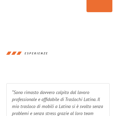
ESPERIENZE
“Sono rimasto davvero colpito dal lavoro
professionale e affidabile di Traslochi Latina. Il
mio trasloco di mobili a Latina si è svolto senza
problemi e senza stress grazie al loro team