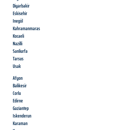
Diyarbakir
Eskisehir
Inegöl
Kahramanmaras
Kocaeli
Nazilli
Sanliurfa
Tarsus
Usak
Afyon
Balikesir
Corlu
Edirne
Gaziantep
Iskenderun
Karaman