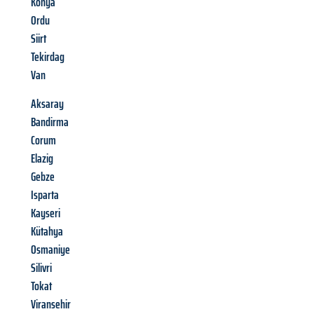
Konya
Ordu
Siirt
Tekirdag
Van
Aksaray
Bandirma
Corum
Elazig
Gebze
Isparta
Kayseri
Kütahya
Osmaniye
Silivri
Tokat
Viransehir