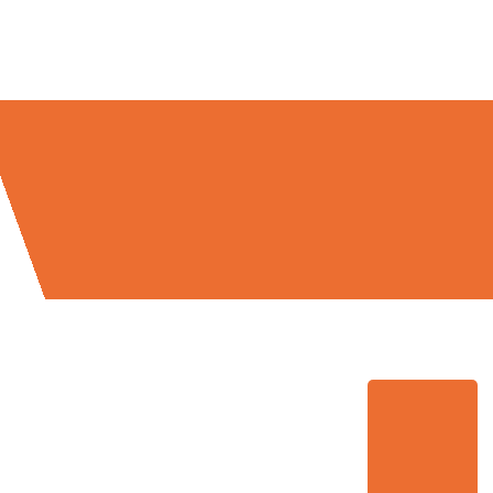
Traslochi Latina in numeri: