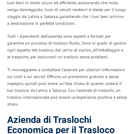
tuoi beni in modo sicuro ed efficiente, assicurando che nulla
venga danneggiato. L’uso di veicoli moderni è ideale per il lungo
viaggio da Latina a Sakarya, garantendo che i tuoi beni arrivino
a destinazione in perfette condizioni.
Tutti i dipendenti dell’azienda sono esperti e formati per
garantire un processo di trasloco fluido. Sono in grado di gestire
ogni aspetto del trasloco, dal carico al scarico, all’imballaggio e
al trasporto, per assicurarti un trasloco senza problemi.
Ti incoraggiamo a contattare l’azienda per ulteriori informazioni
sui costi e sui servizi. Offrono un preventivo gratuito e senza
impegno, quindi puoi avere un’idea chiara di quanto costerà il
tuo trasloco da Latina a Sakarya. Con l’azienda di traslochi, un
trasloco internazionale può essere un’esperienza positiva e senza
stress.
Azienda di Traslochi
Economica per il Trasloco