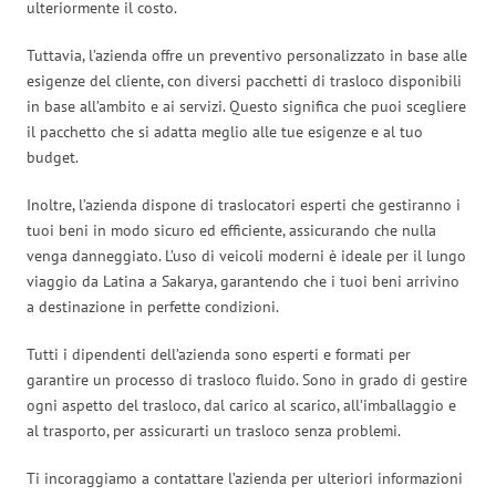
ulteriormente il costo.
Tuttavia, l’azienda offre un preventivo personalizzato in base alle
esigenze del cliente, con diversi pacchetti di trasloco disponibili
in base all’ambito e ai servizi. Questo significa che puoi scegliere
il pacchetto che si adatta meglio alle tue esigenze e al tuo
budget.
Inoltre, l’azienda dispone di traslocatori esperti che gestiranno i
tuoi beni in modo sicuro ed efficiente, assicurando che nulla
venga danneggiato. L’uso di veicoli moderni è ideale per il lungo
viaggio da Latina a Sakarya, garantendo che i tuoi beni arrivino
a destinazione in perfette condizioni.
Tutti i dipendenti dell’azienda sono esperti e formati per
garantire un processo di trasloco fluido. Sono in grado di gestire
ogni aspetto del trasloco, dal carico al scarico, all’imballaggio e
al trasporto, per assicurarti un trasloco senza problemi.
Ti incoraggiamo a contattare l’azienda per ulteriori informazioni