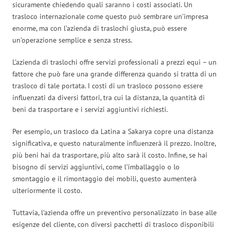
sicuramente chiedendo quali saranno i costi associati. Un
trasloco internazionale come questo può sembrare un’impresa
enorme, ma con l’azienda di traslochi giusta, può essere
un’operazione semplice e senza stress.
L’azienda di traslochi offre servizi professionali a prezzi equi – un
fattore che può fare una grande differenza quando si tratta di un
trasloco di tale portata. I costi di un trasloco possono essere
influenzati da diversi fattori, tra cui la distanza, la quantità di
beni da trasportare e i servizi aggiuntivi richiesti.
Per esempio, un trasloco da Latina a Sakarya copre una distanza
significativa, e questo naturalmente influenzerà il prezzo. Inoltre,
più beni hai da trasportare, più alto sarà il costo. Infine, se hai
bisogno di servizi aggiuntivi, come l’imballaggio o lo
smontaggio e il rimontaggio dei mobili, questo aumenterà
ulteriormente il costo.
Tuttavia, l’azienda offre un preventivo personalizzato in base alle
esigenze del cliente, con diversi pacchetti di trasloco disponibili