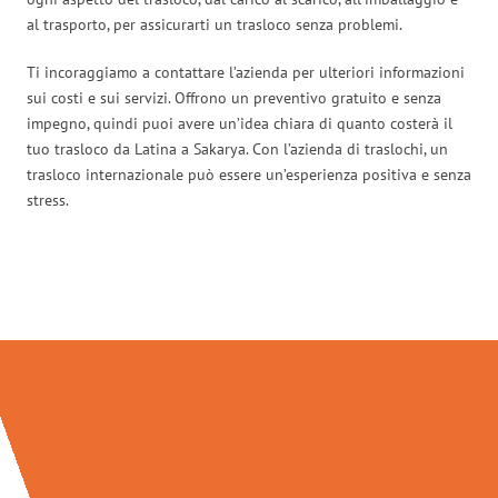
al trasporto, per assicurarti un trasloco senza problemi.
Ti incoraggiamo a contattare l’azienda per ulteriori informazioni
sui costi e sui servizi. Offrono un preventivo gratuito e senza
impegno, quindi puoi avere un’idea chiara di quanto costerà il
tuo trasloco da Latina a Sakarya. Con l’azienda di traslochi, un
trasloco internazionale può essere un’esperienza positiva e senza
stress.
Traslochi Latina in numeri: