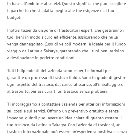
in base all’ambito e ai servizi. Questo significa che puoi scegliere
il pacchetto che si adatta meglio alle tue esigenze e al tuo
budget.
Inoltre, l’azienda dispone di traslocatori esperti che gestiranno i
tuoi beni in modo sicuro ed efficiente, assicurando che nulla
venga danneggiato. L’uso di veicoli moderni è ideale per il lungo
viaggio da Latina a Sakarya, garantendo che i tuoi beni arrivino
a destinazione in perfette condizioni.
Tutti i dipendenti dell’azienda sono esperti e formati per
garantire un processo di trasloco fluido. Sono in grado di gestire
ogni aspetto del trasloco, dal carico al scarico, all’imballaggio e
al trasporto, per assicurarti un trasloco senza problemi.
Ti incoraggiamo a contattare l’azienda per ulteriori informazioni
sui costi e sui servizi. Offrono un preventivo gratuito e senza
impegno, quindi puoi avere un’idea chiara di quanto costerà il
tuo trasloco da Latina a Sakarya. Con l’azienda di traslochi, un
trasloco internazionale può essere un’esperienza positiva e senza