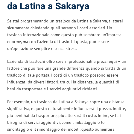
da Latina a Sakarya
Se stai programmando un trasloco da Latina a Sakarya, ti starai
sicuramente chiedendo quali saranno i costi associati. Un
trasloco internazionale come questo può sembrare un’impresa
enorme, ma con l’azienda di traslochi giusta, può essere
un’operazione semplice e senza stress.
L’azienda di traslochi offre servizi professionali a prezzi equi – un
fattore che può fare una grande differenza quando si tratta di un
trasloco di tale portata. I costi di un trasloco possono essere
influenzati da diversi fattori, tra cui la distanza, la quantità di
beni da trasportare e i servizi aggiuntivi richiesti.
Per esempio, un trasloco da Latina a Sakarya copre una distanza
significativa, e questo naturalmente influenzerà il prezzo. Inoltre,
più beni hai da trasportare, più alto sarà il costo. Infine, se hai
bisogno di servizi aggiuntivi, come l’imballaggio o lo
smontaggio e il rimontaggio dei mobili, questo aumenterà