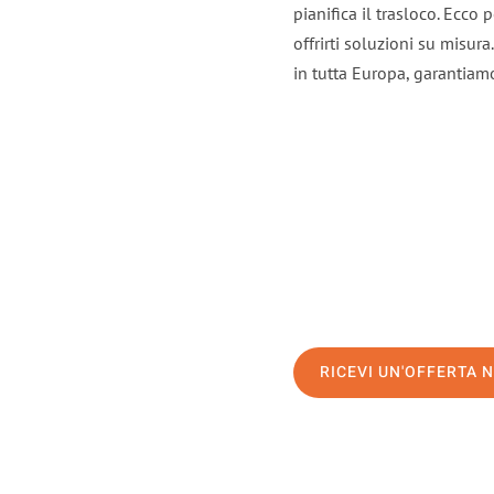
pianifica il trasloco. Ecco
offrirti soluzioni su misura
in tutta Europa, garantiamo 
RICEVI UN'OFFERTA 