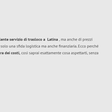
llente
servizio di trasloco
a
Latina
, ma anche di prezzi
solo una sfida logistica ma anche finanziaria. Ecco perché
a dei costi,
così saprai esattamente cosa aspettarti, senza