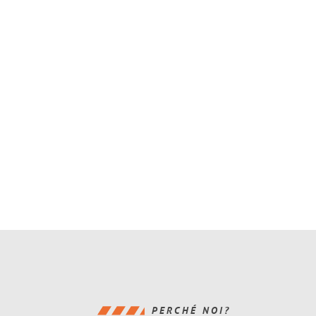
PERCHÉ NOI?