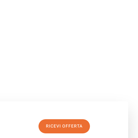
RICEVI OFFERTA