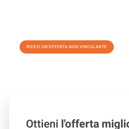
di prima classe
e assicurati i
migliori prezzi in Latina
.
Richiedo ora la tua offerta personalizzata e fai il prim
trasloco senza stress a Afyon
RICEVI UN'OFFERTA NON VINCOLANTE
100% non vincolante – Risposta garantita entro 15 minuti.
Ottieni
l'offerta migli