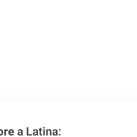
o passo verso un
ore
a Latina: