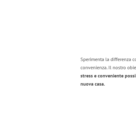
Sperimenta la differenza con
convenienza. Il nostro obie
stress e conveniente possi
nuova casa.