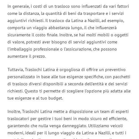
In generale, i costi di un trasloco sono influenzati da vari fattori
come la distanza, la quantità di beni da trasportare e i servizi
aggiuntivi richiesti. Il trasloco da Latina a Nazilli, ad esempio,
comporta un viaggio abbastanza lungo, il che influenzerà
sicuramente il costo finale. Inoltre, se hai molti mobili o oggetti
di valore, potresti aver bisogno di servizi aggiuntivi come
l’imballaggio professionale o l’assicurazione, che possono
aumentare il prezzo.
Tuttavia, Traslochi Latina è orgogliosa di offrire un preventivo
personalizzato in base alle tue esigenze specifiche, con pacchetti
di trasloco diversi disponibili a seconda dell’entità e dei servizi
richiesti. Questo ti permette di scegliere l’opzione più adatta alle
tue esigenze e al tuo budget.
Inoltre, Traslochi Latina mette a disposizione un team di esperti
traslocatori per gestire i tuoi beni in modo sicuro ed efficiente,
garantendo che nulla venga danneggiato. Utilizziamo veicoli
moderni, ideali per il lungo viaggio da Latina a Nazilli, e tutti i