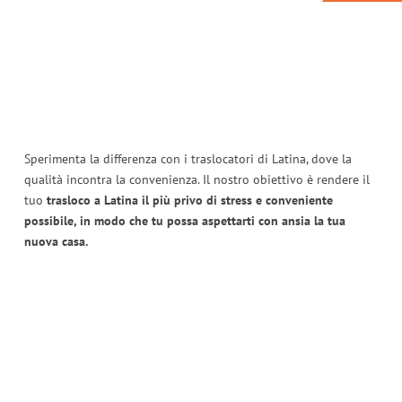
Sperimenta la differenza con i traslocatori di Latina, dove la
qualità incontra la convenienza. Il nostro obiettivo è rendere il
tuo
trasloco a Latina il più privo di stress e conveniente
possibile, in modo che tu possa aspettarti con ansia la tua
nuova casa.