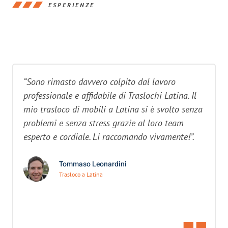
ESPERIENZE
“Sono rimasto davvero colpito dal lavoro
professionale e affidabile di Traslochi Latina. Il
mio trasloco di mobili a Latina si è svolto senza
problemi e senza stress grazie al loro team
esperto e cordiale. Li raccomando vivamente!”.
Tommaso Leonardini
Trasloco a Latina