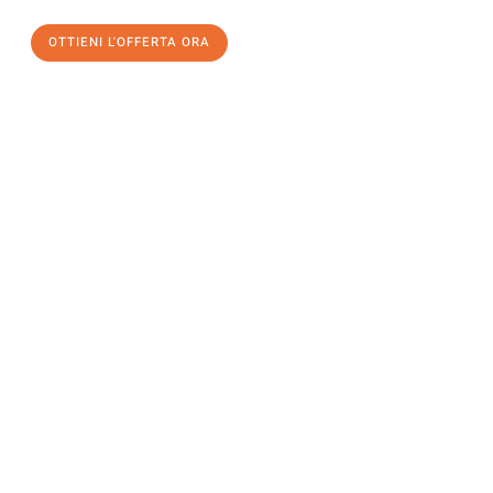
OTTIENI L'OFFERTA ORA