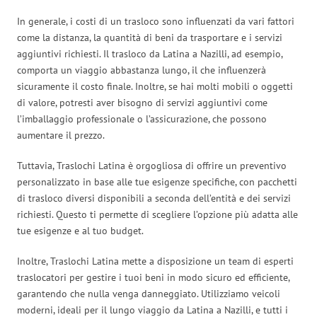
In generale, i costi di un trasloco sono influenzati da vari fattori
come la distanza, la quantità di beni da trasportare e i servizi
aggiuntivi richiesti. Il trasloco da Latina a Nazilli, ad esempio,
comporta un viaggio abbastanza lungo, il che influenzerà
sicuramente il costo finale. Inoltre, se hai molti mobili o oggetti
di valore, potresti aver bisogno di servizi aggiuntivi come
l’imballaggio professionale o l’assicurazione, che possono
aumentare il prezzo.
Tuttavia, Traslochi Latina è orgogliosa di offrire un preventivo
personalizzato in base alle tue esigenze specifiche, con pacchetti
di trasloco diversi disponibili a seconda dell’entità e dei servizi
richiesti. Questo ti permette di scegliere l’opzione più adatta alle
tue esigenze e al tuo budget.
Inoltre, Traslochi Latina mette a disposizione un team di esperti
traslocatori per gestire i tuoi beni in modo sicuro ed efficiente,
garantendo che nulla venga danneggiato. Utilizziamo veicoli
moderni, ideali per il lungo viaggio da Latina a Nazilli, e tutti i