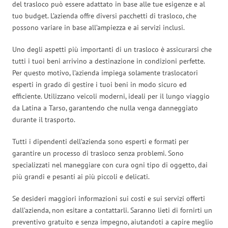
del trasloco può essere adattato in base alle tue esigenze e al
tuo budget. L’azienda offre diversi pacchetti di trasloco, che
possono variare in base all’ampiezza e ai servizi inclusi.
Uno degli aspetti più importanti di un trasloco è assicurarsi che
tutti i tuoi beni arrivino a destinazione in condizioni perfette.
Per questo motivo, l’azienda impiega solamente traslocatori
esperti in grado di gestire i tuoi beni in modo sicuro ed
efficiente. Utilizzano veicoli moderni, ideali per il lungo viaggio
da Latina a Tarso, garantendo che nulla venga danneggiato
durante il trasporto.
Tutti i dipendenti dell’azienda sono esperti e formati per
garantire un processo di trasloco senza problemi. Sono
specializzati nel maneggiare con cura ogni tipo di oggetto, dai
più grandi e pesanti ai più piccoli e delicati.
Se desideri maggiori informazioni sui costi e sui servizi offerti
dall’azienda, non esitare a contattarli. Saranno lieti di fornirti un
preventivo gratuito e senza impegno, aiutandoti a capire meglio