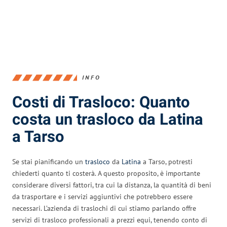
INFO
Costi di Trasloco: Quanto
costa un trasloco da Latina
a Tarso
Se stai pianificando un
trasloco
da
Latina
a Tarso, potresti
chiederti quanto ti costerà. A questo proposito, è importante
considerare diversi fattori, tra cui la distanza, la quantità di beni
da trasportare e i servizi aggiuntivi che potrebbero essere
necessari. L’azienda di traslochi di cui stiamo parlando offre
servizi di trasloco professionali a prezzi equi, tenendo conto di