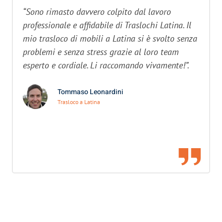
“Sono rimasto davvero colpito dal lavoro
professionale e affidabile di Traslochi Latina. Il
mio trasloco di mobili a Latina si è svolto senza
problemi e senza stress grazie al loro team
esperto e cordiale. Li raccomando vivamente!”.
Tommaso Leonardini
Trasloco a Latina