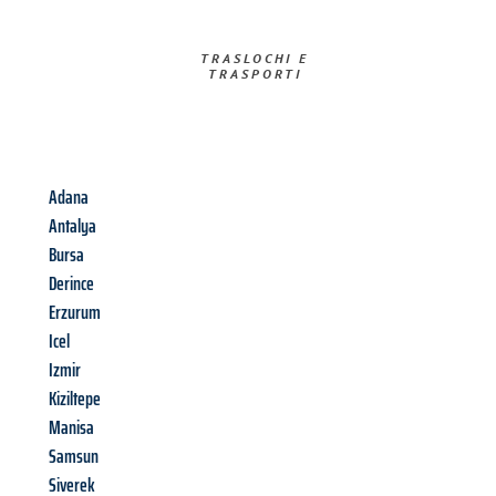
TRASLOCHI E
TRASPORTI​
Adana
Antalya
Bursa
Derince
Erzurum
Icel
Izmir
Kiziltepe
Manisa
Samsun
Siverek