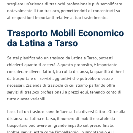
scegliere un’azienda di traslochi professionale può semplificare
notevolmente il tuo trasloco, permettendoti di concentrarti su
altre questioni importanti relative al tuo trasferimento.
Trasporto Mobili Economico
da Latina a Tarso
Se stai pianificando un trasloco da Latina a Tarso, potresti
chiederti quanto ti costerà. A questo proposito, è importante
considerare diversi fattori, tra cui la distanza, la quantità di beni
da trasportare e i servizi aggiuntivi che potrebbero essere
necessari. L’azienda di traslochi di cui stiamo parlando offre
servizi di trasloco professionali a prezzi equi, tenendo conto di
tutte queste variabili.
I costi di un trasloco sono influenzati da diversi fattori. Oltre alla
distanza tra Latina e Tarso, il numero di mobili e scatole da
trasportare può avere un grande impatto sul prezzo finale.
Inoltre, servizi extra come l’imballaggio, lo smontaggio e il