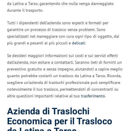
da Latina a Tarso, garantendo che nulla venga danneggiato
durante il trasporto.
Tutti i dipendenti dell’azienda sono esperti e formati per
garantire un processo di trasloco senza problemi. Sono
specializzati nel maneggiare con cura ogni tipo di oggetto, dai
più grandi e pesanti ai più piccoli e
delicati
.
Se desideri maggiori informazioni sui costi e sui servizi offerti
dall’azienda, non esitare a contattarli. Saranno lieti di fornirti un
preventivo gratuito e senza impegno, aiutandoti a capire meglio
quanto potrebbe costarti un trasloco da Latina a Tarso. Ricorda,
scegliere un’azienda di traslochi professionale può semplificare
notevolmente il tuo trasloco, permettendoti di concentrarti su
altre questioni importanti relative al tuo
trasferimento
.
Azienda di Traslochi
Economica per il Trasloco