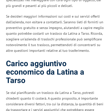
più grandi e pesanti ai più piccoli e delicati.
Se desideri maggiori informazioni sui costi e sui servizi offerti
dall’azienda, non esitare a contattarli. Saranno lieti di fornirti un
preventivo gratuito e senza impegno, aiutandoti a capire meglio
quanto potrebbe costarti un trasloco da Latina a Tarso. Ricorda,
scegliere un’azienda di traslochi professionale può semplificare
notevolmente il tuo trasloco, permettendoti di concentrarti su
altre questioni importanti relative al tuo trasferimento.
Carico aggiuntivo
economico da Latina a
Tarso
Se stai pianificando un trasloco da Latina a Tarso, potresti
chiederti quanto ti costerà. A questo proposito, è importante
considerare diversi fattori, tra cui la distanza, la quantità di beni
da trasportare e i servizi aggiuntivi che potrebbero essere