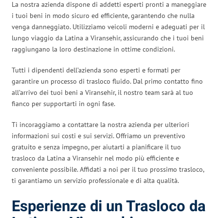
La nostra azienda dispone di addetti esperti pronti a maneggiare
i tuoi beni in modo sicuro ed efficiente, garantendo che nulla
venga danneggiato. Utilizziamo veicoli moderni e adeguati per il
lungo viaggio da Latina a Viransehir, assicurando che i tuoi beni
raggiungano la loro destinazione in ottime condizioni.
Tutti i dipendenti dell’azienda sono esperti e formati per
garantire un processo di trasloco fluido. Dal primo contatto fino
all’arrivo dei tuoi beni a Viransehir, il nostro team sarà al tuo
fianco per supportarti in ogni fase.
Ti incoraggiamo a contattare la nostra azienda per ulteriori
informazioni sui costi e sui servizi. Offriamo un preventivo
gratuito e senza impegno, per aiutarti a pianificare il tuo
trasloco da Latina a Viransehir nel modo più efficiente e
conveniente possibile. Affidati a noi per il tuo prossimo trasloco,
ti garantiamo un servizio professionale e di alta qualità.
Esperienze di un Trasloco da