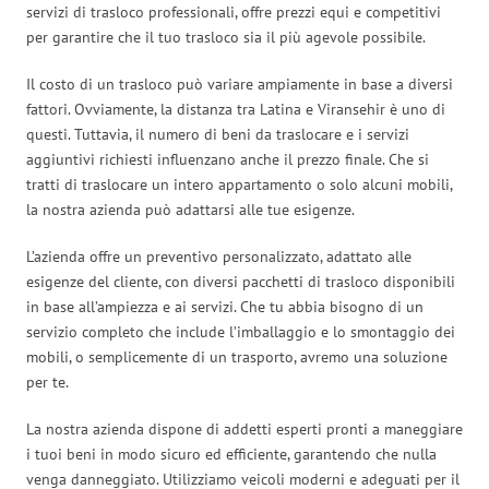
servizi di trasloco professionali, offre prezzi equi e competitivi
per garantire che il tuo trasloco sia il più agevole possibile.
Il costo di un trasloco può variare ampiamente in base a diversi
fattori. Ovviamente, la distanza tra Latina e Viransehir è uno di
questi. Tuttavia, il numero di beni da traslocare e i servizi
aggiuntivi richiesti influenzano anche il prezzo finale. Che si
tratti di traslocare un intero appartamento o solo alcuni mobili,
la nostra azienda può adattarsi alle tue esigenze.
L’azienda offre un preventivo personalizzato, adattato alle
esigenze del cliente, con diversi pacchetti di trasloco disponibili
in base all’ampiezza e ai servizi. Che tu abbia bisogno di un
servizio completo che include l’imballaggio e lo smontaggio dei
mobili, o semplicemente di un trasporto, avremo una soluzione
per te.
La nostra azienda dispone di addetti esperti pronti a maneggiare
i tuoi beni in modo sicuro ed efficiente, garantendo che nulla
venga danneggiato. Utilizziamo veicoli moderni e adeguati per il