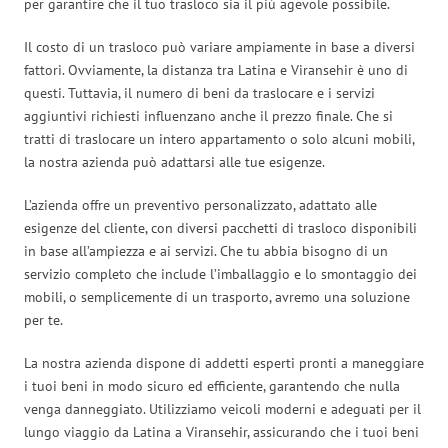
per garantire che il tuo trasloco sia il più agevole possibile.
Il costo di un trasloco può variare ampiamente in base a diversi
fattori. Ovviamente, la distanza tra Latina e Viransehir è uno di
questi. Tuttavia, il numero di beni da traslocare e i servizi
aggiuntivi richiesti influenzano anche il prezzo finale. Che si
tratti di traslocare un intero appartamento o solo alcuni mobili,
la nostra azienda può adattarsi alle tue esigenze.
L’azienda offre un preventivo personalizzato, adattato alle
esigenze del cliente, con diversi pacchetti di trasloco disponibili
in base all’ampiezza e ai servizi. Che tu abbia bisogno di un
servizio completo che include l’imballaggio e lo smontaggio dei
mobili, o semplicemente di un trasporto, avremo una soluzione
per te.
La nostra azienda dispone di addetti esperti pronti a maneggiare
i tuoi beni in modo sicuro ed efficiente, garantendo che nulla
venga danneggiato. Utilizziamo veicoli moderni e adeguati per il
lungo viaggio da Latina a Viransehir, assicurando che i tuoi beni