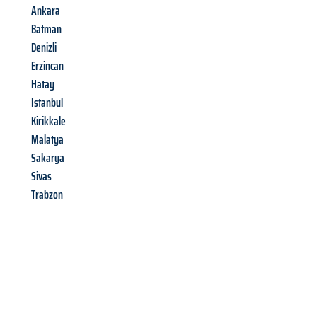
Ankara
Batman
Denizli
Erzincan
Hatay
Istanbul
Kirikkale
Malatya
Sakarya
Sivas
Trabzon
Richiedi ora la tua