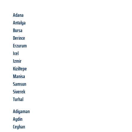
Adana
Antalya
Bursa
Derince
Erzurum
Icel
Izmir
Kiziltepe
Manisa
Samsun
Siverek
Turhal
Adiyaman
Aydin
Ceyhan