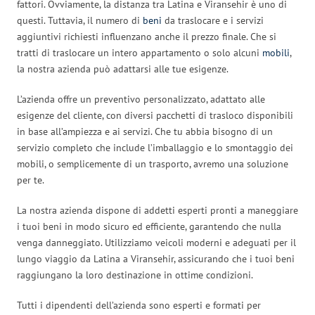
fattori. Ovviamente, la distanza tra Latina e Viransehir è uno di
questi. Tuttavia, il numero di
beni
da traslocare e i servizi
aggiuntivi richiesti influenzano anche il prezzo finale. Che si
tratti di traslocare un intero appartamento o solo alcuni
mobili
,
la nostra azienda può adattarsi alle tue esigenze.
L’azienda offre un preventivo personalizzato, adattato alle
esigenze del cliente, con diversi pacchetti di trasloco disponibili
in base all’ampiezza e ai servizi. Che tu abbia bisogno di un
servizio completo che include l’imballaggio e lo smontaggio dei
mobili, o semplicemente di un trasporto, avremo una soluzione
per te.
La nostra azienda dispone di addetti esperti pronti a maneggiare
i tuoi beni in modo sicuro ed efficiente, garantendo che nulla
venga danneggiato. Utilizziamo veicoli moderni e adeguati per il
lungo viaggio da Latina a Viransehir, assicurando che i tuoi beni
raggiungano la loro destinazione in ottime condizioni.
Tutti i dipendenti dell’azienda sono esperti e formati per