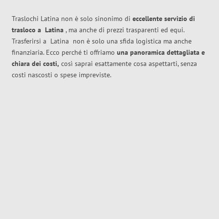
Traslochi Latina non è solo sinonimo di
eccellente
servizio di
trasloco
a
Latina
, ma anche di prezzi trasparenti ed equi.
Trasferirsi a
Latina
non è solo una sfida logistica ma anche
finanziaria. Ecco perché ti offriamo
una panoramica dettagliata e
chiara dei costi,
così saprai esattamente cosa aspettarti, senza
costi nascosti o spese impreviste.