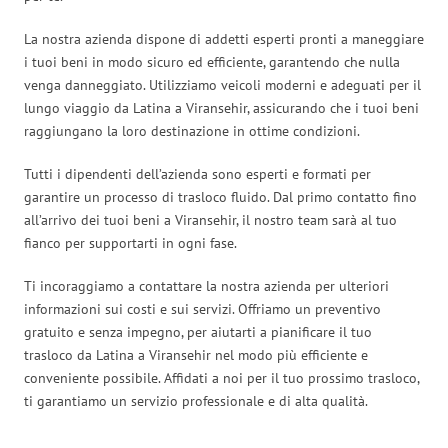
La nostra azienda dispone di addetti esperti pronti a maneggiare
i tuoi beni in modo sicuro ed efficiente, garantendo che nulla
venga danneggiato. Utilizziamo veicoli moderni e adeguati per il
lungo viaggio da Latina a Viransehir, assicurando che i tuoi beni
raggiungano la loro destinazione in ottime condizioni.
Tutti i dipendenti dell’azienda sono esperti e formati per
garantire un processo di trasloco fluido. Dal primo contatto fino
all’arrivo dei tuoi beni a Viransehir, il nostro team sarà al tuo
fianco per supportarti in ogni fase.
Ti incoraggiamo a contattare la nostra azienda per ulteriori
informazioni sui costi e sui servizi. Offriamo un preventivo
gratuito e senza impegno, per aiutarti a pianificare il tuo
trasloco da Latina a Viransehir nel modo più efficiente e
conveniente possibile. Affidati a noi per il tuo prossimo trasloco,
ti garantiamo un servizio professionale e di alta qualità.