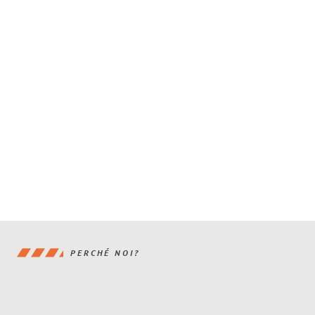
PERCHÉ NOI?