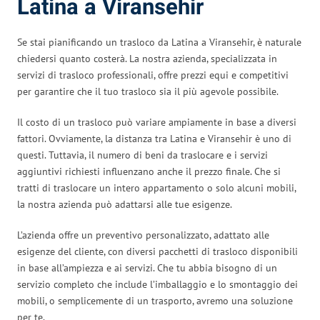
Latina a Viransehir
Se stai pianificando un trasloco da Latina a Viransehir, è naturale
chiedersi quanto costerà. La nostra azienda, specializzata in
servizi di trasloco professionali, offre prezzi equi e competitivi
per garantire che il tuo trasloco sia il più agevole possibile.
Il costo di un trasloco può variare ampiamente in base a diversi
fattori. Ovviamente, la distanza tra Latina e Viransehir è uno di
questi. Tuttavia, il numero di beni da traslocare e i servizi
aggiuntivi richiesti influenzano anche il prezzo finale. Che si
tratti di traslocare un intero appartamento o solo alcuni mobili,
la nostra azienda può adattarsi alle tue esigenze.
L’azienda offre un preventivo personalizzato, adattato alle
esigenze del cliente, con diversi pacchetti di trasloco disponibili
in base all’ampiezza e ai servizi. Che tu abbia bisogno di un
servizio completo che include l’imballaggio e lo smontaggio dei
mobili, o semplicemente di un trasporto, avremo una soluzione
per te.