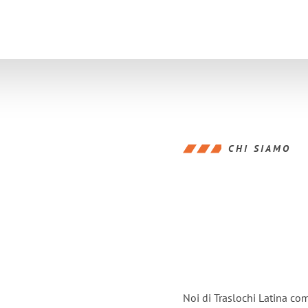
CHI SIAMO
Noi di Traslochi Latina co