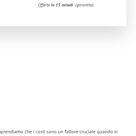
Offerta
in 15 minuti
(garantita).
mprendiamo che i costi sono un fattore cruciale quando si