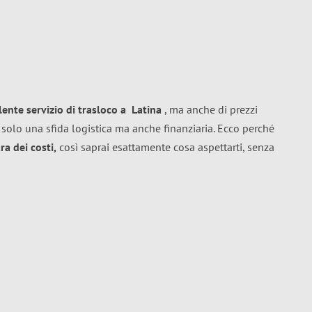
llente
servizio di trasloco
a
Latina
, ma anche di prezzi
solo una sfida logistica ma anche finanziaria. Ecco perché
a dei costi,
così saprai esattamente cosa aspettarti, senza