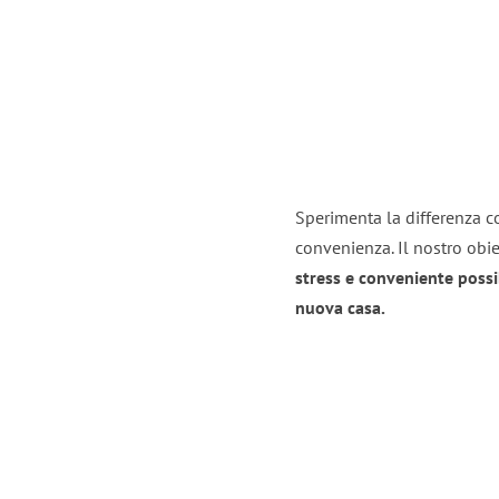
Sperimenta la differenza con
convenienza. Il nostro obie
stress e conveniente possi
nuova casa.